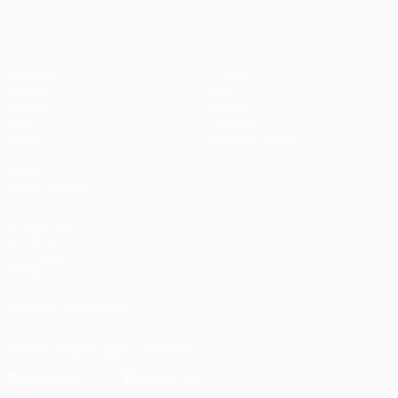
Matches
Équipes
UEFA.tv
Infos
Tirages
Histoire
Jeux
À propos
Stats
Boutique (clubs)
VOIR
ÉGALEMENT
fr.UEFA.com
Fondation
UEFA pour
l'enfance
SUIVEZ-NOUS SUR
Télécharger l'appli officielle