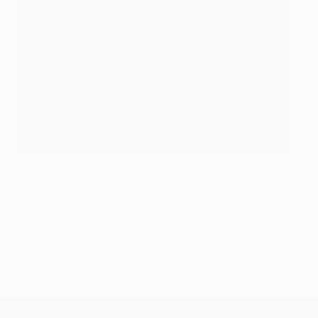
©AFP/Getty Images
© 1998-2026 UEFA. All rights reserved.
Mis à jour le: mercredi 23 novembre 2016
UEFA Champions League