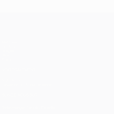
UEFA Champions League
Matches
UEFA.tv
Tirages
Jeux
Stats
VOIR ÉGALEMENT
fr.UEFA.com
Fondation UEFA pour l'enfance
SUIVEZ-NOUS SUR
Télécharger l'appli officielle