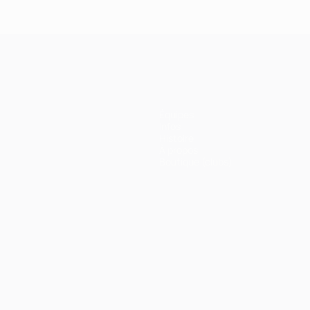
Équipes
Infos
Histoire
À propos
Boutique (clubs)