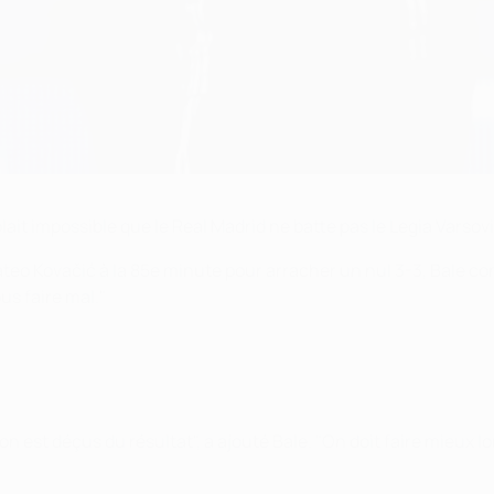
ait impossible que le Real Madrid ne batte pas le Legia Varsovi
teo Kovačić à la 85e minute pour arracher un nul 3-3, Bale con
us faire mal."
 est déçus du résultat", a ajouté Bale. "On doit faire mieux lo