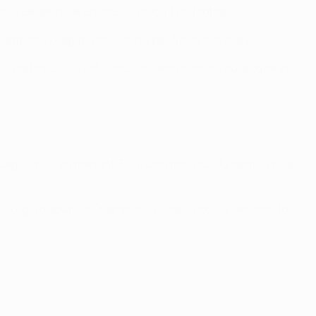
né, ce genre de choses se produit en football."
hampions League, mais on n'a pas fini le travail à 2-0."
rs matches. Si c'est le cas, on sera premiers du groupe et
le Legia, mais en menant 3-2 à cinq minutes du terme, on se
 Le Legia dispute la Champions League pour la seconde fois,