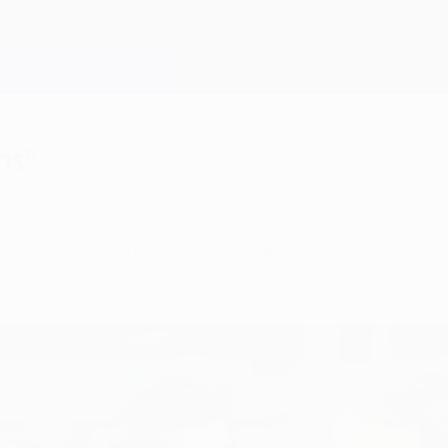
ns"
ska Polskiego
ut vous faire mal", a confié Gareth Bale à UEFA.c