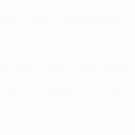
a concentration. On pensait peut-être que le match était termi
'agit d'une bonne équipe, ce n'est pas un hasard s'ils sont en C
n dans le groupe est ouverte et on doit gagner les deux dernie
claré : "Je dois admettre que le résultat est fantastique pour 
1-0 après quelques secondes et on a fait preuve de caractère.
t pas un hasard."