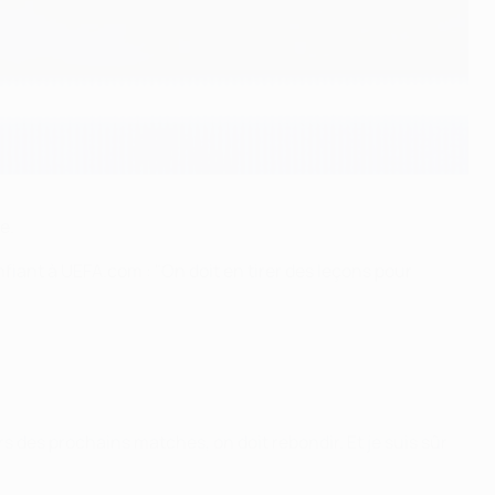
e.
fiant à UEFA.com : "On doit en tirer des leçons pour
rs des prochains matches, on doit rebondir. Et je suis sûr