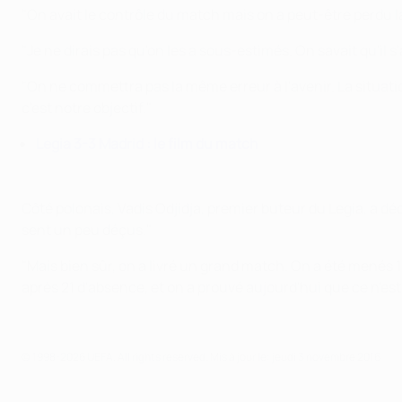
"On avait le contrôle du match mais on a peut-être perdu l
"Je ne dirais pas qu'on les a sous-estimés. On savait qu'il s
"On ne commettra pas la même erreur à l'avenir. La situatio
c'est notre objectif."
Legia 3-3 Madrid : le film du match
Côté polonais, Vadis Odjidja, premier buteur du Legia, a dé
sent un peu déçus."
"Mais bien sûr, on a livré un grand match. On a été menés 
après 21 d'absence, et on a prouvé aujourd'hui que ce n'es
© 1998-2026 UEFA. All rights reserved.
Mis à jour le: jeudi 3 novembre 2016