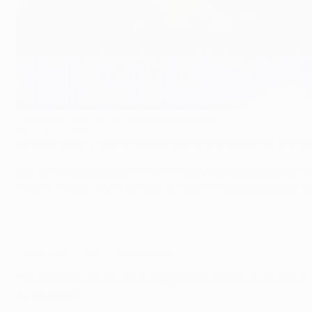
Gareth Bale fête son but à la première minute
©AFP/Getty Images
Lorsque Gareth Bale a marqué dès la 57se seconde, il sembl
Les Merengues devaient s'en remettre à l'égalisation de Ma
l'avenir. Quand on ne tue pas le match, l'adversaire peut vo
Temps forts : Legia 3-3 Real Madrid
"On est déçus de ne pas avoir gagné le match aujourd'hui, on
qu'on le fera."