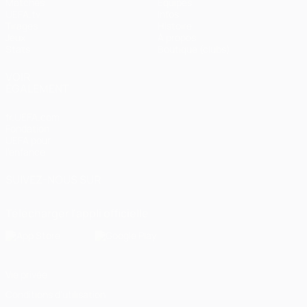
Matches
Équipes
UEFA.tv
Infos
Tirages
Histoire
Jeux
À propos
Stats
Boutique (clubs)
VOIR
ÉGALEMENT
fr.UEFA.com
Fondation
UEFA pour
l'enfance
SUIVEZ-NOUS SUR
Télécharger l'appli officielle
Vie privée
Conditions d'utilisation