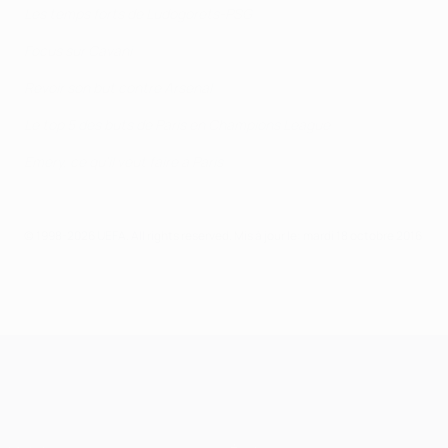
Les temps forts de Ludogorets-PSG
Focus sur Cavani
Revoir son but contre Arsenal
Le top 5 des buts de Paris en Champions League
Emery, ce qu'il veut faire à Paris
© 1998-2026 UEFA. All rights reserved.
Mis à jour le: mardi 18 octobre 2016
UEFA Champions League