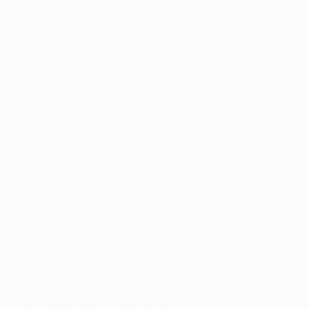
Eusébio (Portugal)
47
Karim Benzema (France)
46
Alessandro Del Piero (Italie)
44
Didier Drogba (Côte d'Ivoire)
44
Thomas Müller (Allemagne)
37
Fernando Morientes (Espagne)
36
Ferenc Puskás (Hongrie)
35
Wayne Rooney (Angleterre)
34
Gerd Müller (Allemagne)
34
Samuel Eto’o (Cameroun)
33
Robert Lewandowski (Pologne)
33
David Trezeguet (France)
32
Francisco Gento (Espagne)
32
Serhiy Rebrov (Ukraine)
31
Rivaldo (Brésil)
31
Sergio Agüero (Argentine)
31
Steven Gerrard (Angleterre)
30
Kaká (Brésil)
30
Ryan Giggs (pays de Galles)
30