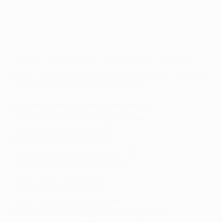
En outre, Cavani n’est qu’à une longueur de George
Weah (16) et cinq de Zlatan Ibrahimovic (20), les deux
meilleurs buteurs européens de Paris.
20 buts ou plus en Champions League
Cristiano Ronaldo (Portugal)
96 buts
Lionel Messi (Argentine)
86
Raúl González (Espagne)
71
Ruud van Nistelrooy (Pays-Bas)
60
Andriy Shevchenko (Ukraine)
59
Thierry Henry (France)
51
Filippo Inzaghi (Italie)
50
Zlatan Ibrahimović (Suède)
49
Alfredo Di Stéfano (Argentine/Espagne)
49