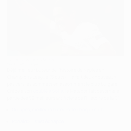
Cavani, comme du bon 20
©AFP/Getty Images
Déjà meilleur buteur de l’histoire de Naples en
Champions League (5 buts), il a fait deux nouveaux
pas vers les sommets en assommant le club bulgare.
Grâce à son
doublé à Sofia
, le Matador fait désormais
partie des 59 meilleurs artificiers de l’Histoire de la C1.
Groupes, meilleurs buteurs de chaque club
Ronaldo, il s'est échappé