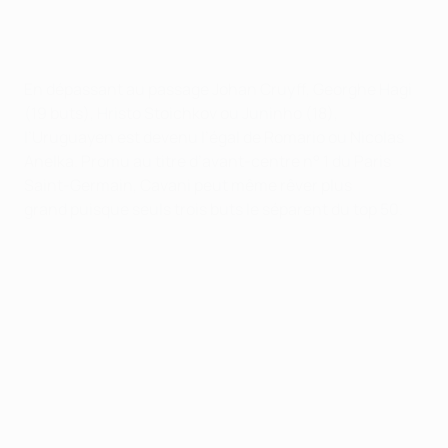
En dépassant au passage Johan Cruyff, Georghe Hagi
(19 buts), Hristo Stoichkov ou Juninho (18),
l’Uruguayen est devenu l’égal de Romario ou Nicolas
Anelka. Promu au titre d’avant-centre n° 1 du Paris
Saint-Germain, Cavani peut même rêver plus
grand puisque seuls trois buts le séparent du top 50.