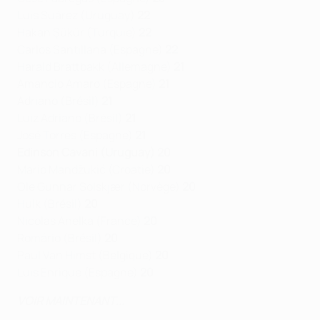
Luis Suárez (Uruguay)
22
Hakan Şükür (Turquie)
22
Carlos Santillana (Espagne)
22
Harald Brattbakk (Allemagne)
21
Amancio Amaro (Espagne)
21
Adriano (Brésil)
21
Luiz Adriano (Brésil)
21
José Torres (Espagne)
21
Edinson Cavani (Uruguay) 20
Mario Mandžukić (Croatie)
20
Ole Gunnar Solskjær (Norvège)
20
Hulk (Brésil)
20
Nicolas Anelka (France)
20
Romário (Brésil)
20
Paul Van Himst (Belgique)
20
Luis Enrique (Espagne)
20
VOIR MAINTENANT
...