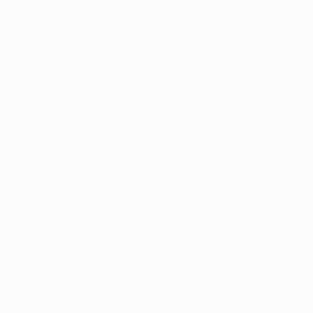
Patrick Kluivert (Pays-Bas)
30
Roy Makaay (Pays-Bas)
29
Hernán Crespo (Argentine)
28
Jean-Pierre Papin (France)
28
Jardel (Brésil)
28
Arjen Robben (Pays-Bas)
27
Giovane Elber (Brésil)
27
Mario Gomez (Allemagne)
27
Robin van Persie (Pays-Bas)
27
Paul Scholes (Angleterre)
25
Marco Simone (Italie)
25
José Altafini (Brésil/Italie)
24
Claudio Pizarro (Pérou)
24
Luís Figo (Portugal)
24
Jari Litmanen (Finlande)
23
Maksim Shatskikh (Ukraine)
23
Frank Lampard (Angleterre)
23
Lisandro (Brésil)
23
Cesc Fàbregas (Espagne)
23