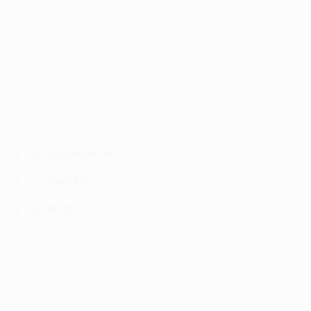
Le meilleur de la 2e journée
©Getty Images
Les classements
Le calendrier
Les stats
Matchday 2 highlights: Leicester 1-0 Porto