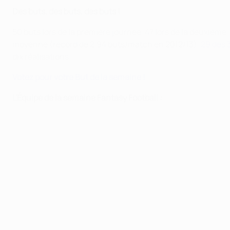
Des buts, des buts, des buts !
50 buts lors de la première journée, 47 lors de la deuxième,
moyenne (record de 2,94 buts/match en 2012/13).
29 des 3
dix réalisations.
Votez pour votre But de la semaine !
L'Équipe de la semaine Fantasy Football :