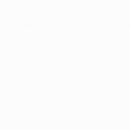
 ce
total de 97
réalisations pourrait faire de 2016/17 la premièr
2 clubs engagés cette saison ont déjà fait trembler les filets
,