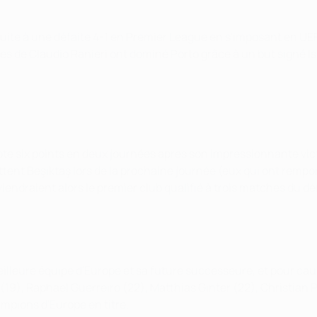
suite à une défaite 4-1 en Premier League en s'imposant en UE
de Claudio Ranieri ont dominé Porto grâce à un but signé Isla
pte six points en deux journées après son impressionnante vic
battent Beşiktaş lors de la prochaine journée (eux qui ont rem
eviendraient alors le premier club qualifié à trois matches du
illeure équipe d'Europe et sa future successeure, et pour cau
19), Raphaël Guerreiro (22), Matthias Ginter (22), Christian 
mpions d'Europe en titre.