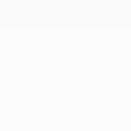
Obtenir
miste : voici notre bilan de la deuxième