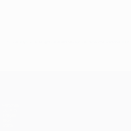
© 1998-2026 UEFA. All rights reserved.
Mis à jour le: dimanche 9 octobre 2016
UEFA Champions League
Matches
UEFA.tv
Tirages
Jeux
Stats