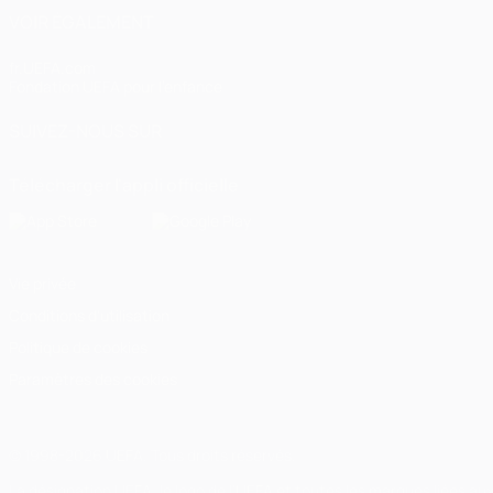
VOIR ÉGALEMENT
fr.UEFA.com
Fondation UEFA pour l'enfance
SUIVEZ-NOUS SUR
Télécharger l'appli officielle
Vie privée
Conditions d'utilisation
Politique de cookies
Paramètres des cookies
© 1998-2026 UEFA. Tous droits réservés.
La désignation UEFA, le logo de l'UEFA et toutes les marques liées a