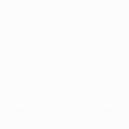
FA Champions League, à l'occasion cette fois-ci du premier
m Slimani, le sixième de l'ancien joueur du Sporting face
toire 4-2 sur Benfica. Vu que les deux autres rencontres
porté sept matches à domicile sur huit en UEFA Champions
 dénouement de la phase de groupes.
se :
Thomas Tuchel alignait mardi soir six joueurs âgés de
Pulišić (18) et Emre Mor (19) ont même permis au club