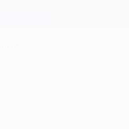
ements
ne première et Dortmund a des raisons d'être opti