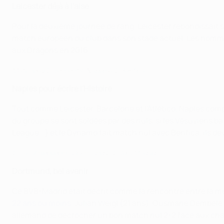
Leicester déjà à l'aise
Pour la deuxième journée de rang, Leicester rebondissait 
match européen du club dans son stade actuel. Les hommes 
aux Dragons en 2016.
Matchday 2 highlights: Napoli 4-2 Benfica
Naples pour écrire l'Histoire
Tout comme Leicester, Barcelone et l'Atlético, Naples com
du groupe se sont soldées par des nuls, si les Vésuviens 
League...) et le Dynamo fait match nul avec Benfica, ils d
2016/17 highlights: Dortmund 2-2 Real Madrid
Dortmund, bel avenir
Ce BVB-Madrid était décrit comme la rencontre entre la me
22 ans ou moins
. Julian Weigl (21 ans), Ousmane Dembélé (
allemand de décrocher un bon match nul 2-2 face aux cha