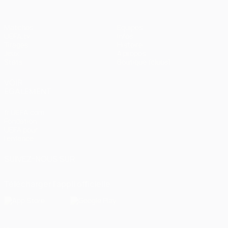
Matches
Équipes
UEFA.tv
Infos
Tirages
Histoire
Jeux
À propos
Stats
Boutique (clubs)
VOIR
ÉGALEMENT
fr.UEFA.com
Fondation
UEFA pour
l'enfance
SUIVEZ-NOUS SUR
Télécharger l'appli officielle