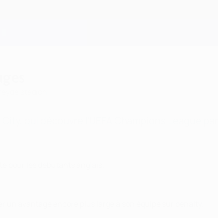
uges
reydelstadion
 City, qui découvre l'UEFA Champions League par 
te pour les débutants anglais.
er un avantage encore plus large à son équipe sur penalty.