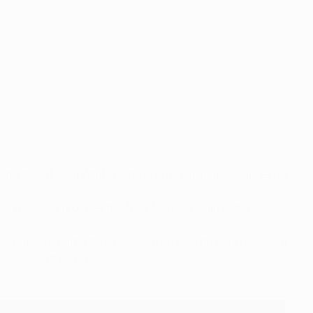
mportaient 4-1 à White Hart Lane à la 6e journée après un
 En phase de groupes 1997/98, Monaco avait battu les
 majeure partie de sa carrière au sein du club russe. Il a
n Chine et au Brésil.