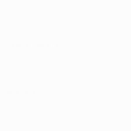
• Participations en phases de groupes : 10 (dernière partic
• Saison passée : phase de groupes de l'UEFA Champions L
• Meilleure performance en C1 : finaliste (2001/02)
Tottenham Hotspur (ENG)
• Classement au coefficient UEFA (au terme de la saison 2
• Qualifié en tant que : troisième en Premier League angla
• Participations en phases de groupes : 1 (dernière particip
• Saison passée : 8e de finale de l'UEFA Europa League
• Meilleure performance en C1 : demi-finale (1961/62)
Monaco (FRA)
• Classement au coefficient UEFA : 58
• Qualifié en tant que : 3e de Ligue 1
• Apparition(s) en phase de groupes : 6 (la dernière fois : 
• Saison dernière : UEFA Champions League, barrages/UE
• Meilleure performance en C1 : deuxième (2003/04