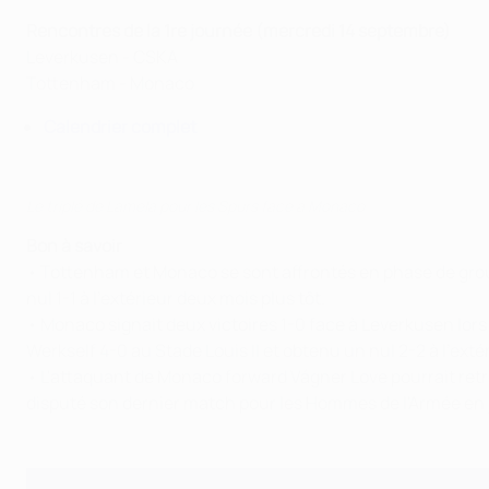
Rencontres de la 1re journée (mercredi 14 septembre)
Leverkusen - CSKA
Tottenham - Monaco
Calendrier complet
Le triplé de Lamela pour les Spurs face à Monaco
Bon à savoir
• Tottenham et Monaco se sont affrontés en phase de group
nul 1-1 à l'extérieur deux mois plus tôt.
• Monaco signait deux victoires 1-0 face à Leverkusen lor
Werkself 4-0 au Stade Louis II et obtenu un nul 2-2 à l'extér
• L'attaquant de Monaco forward Vágner Love pourrait retrou
disputé son dernier match pour les Hommes de l'Armée en ju