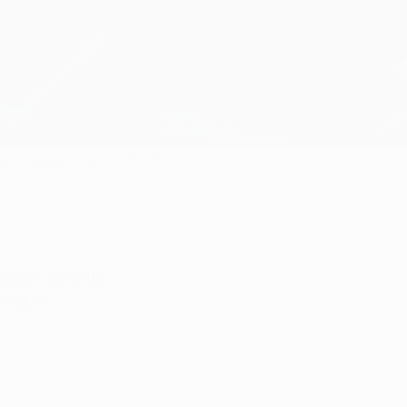
opa League la saison dernière
pation : 2015/16)
 League
e