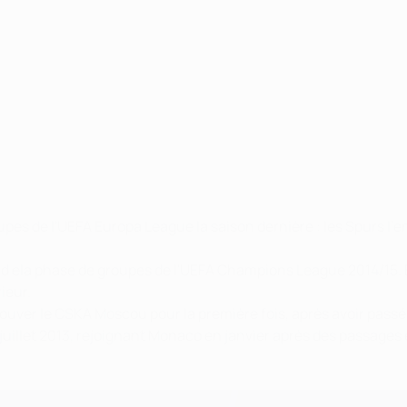
es de l'UEFA Europa League la saison dernière : les Spurs l'e
s d ela phase de groupes de l'UEFA Champions League 2014/15.
ieur.
ver le CSKA Moscou pour la première fois, après avoir passé la
illet 2013, rejoignant Monaco en janvier après des passages e