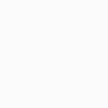
ipation : 2015/16)
eague, 8e de finale de l'UEFA Europa League
015/16) : 23
ise
ation : 2010/11)
2014/15)
FA Europa League, phase de groupes