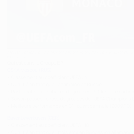
Monaco et les Spurs s'étaient affrontés en phase de groupes d'Eur
©UEFA.com
Qui est dans le Groupe E ?
CSKA Moscou (RUS)
• Classement au coefficient UEFA : 41
• Qualifié en tant que : champion de Russie
• Participations en phases de groupes : 9 (dernière partici
• Saison passée : phase de groupes de l'UEFA Champions
• Meilleure performance en C1 : quart de finale (2009/10)
Bayer Leverkusen (GER)
• Classement au coefficient UEFA : 18
• Qualifié en tant que : troisième en Bundesliga allemand