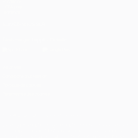
Fondation
UEFA pour
l'enfance
SUIVEZ-NOUS SUR
Télécharger l'appli officielle
Vie privée
Conditions d'utilisation
Politique de cookies
Paramètres des cookies
© 1998-2026 UEFA. Tous droits réservés.
La désignation UEFA, le logo de l'UEFA et toutes les marques liées
aux compétitions de l'UEFA sont protégés en tant que marques
et/ou droits d'auteur de l'UEFA. Toute utilisation de ces marques