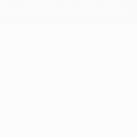
déposées à des fins commerciales est interdite. L'utilisation de la
plate-forme UEFA.com implique que vous acceptez les Conditions
générales et les Dispositions en matière de vie privée.