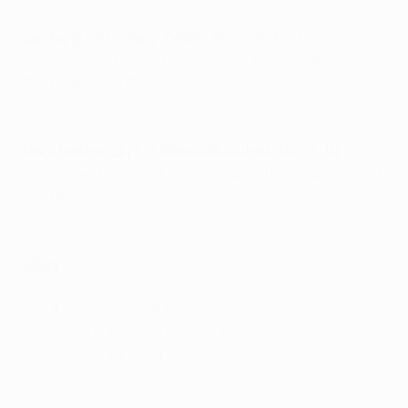
Highlights: APOEL v København
Salzburg 1-2 Dinamo Zagreb (a.p., tot. 2-3)
Hilal Soudani a été le héros du Dinamo en marquant
dans le prolongation.
Highlights: Salzburg v Dinamo Zagreb
Manchester City 1-0 Steaua București (tot. 6-0)
Fabian Delph a inscrit seul but du match en Angleterre.
Mais le suspense était inexistant.
Highlights: Man. City v Steaua
Mardi
Roma 0-3 Porto (tot. 1-4)
Monaco 1-0 Villarreal (tot. 3-1)
Plzeň 2-2 Ludogorets (tot. 2-4)
Legia 1-1 Dundalk (tot. 3-1)
Hapoel Beer-Sheva 2-0 Celtic (tot. 4-5)