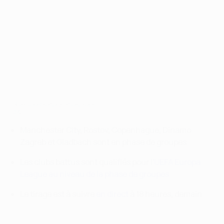
Barrages retour, mercredi
©AFP
Manchester City, Rostov, Copenhague, Dinamo
Zagreb et Gladbach sont en phase de groupes
Les clubs battus sont qualifiés pour l'
UEFA Europa
League au niveau de la phase de groupes
Le tirage est à suivre
en direct
à 18 heures, demain