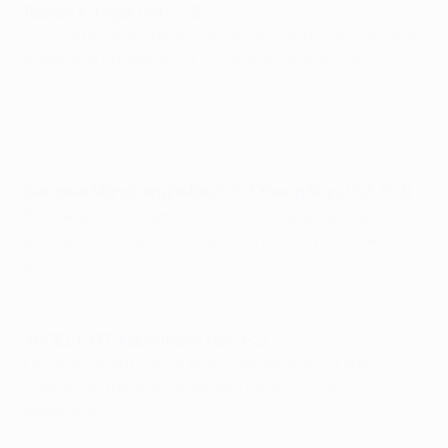
Rostov 4-1 Ajax (tot. 5-2)
Pour sa première participation, le club russe élimine le
quadruple champion d'Europe avec la manière.
Highlights: Rostov v Ajax
Borussia Mönchengladbach 6-1 Young Boys (tot. 9-2)
Raffael and Thorgan Hazard ont marqué des triplés
alors que Gladbach s'est qualifié pour la phase de
groupes.
Highlights: Mönchengladbach v Young Boys
APOEL 1-1 FC København (tot. 1-2)
On se dirigeant vers la prolongation quand Federico
Santander trompait le gardien de l'APOEL Boy
Waterman.