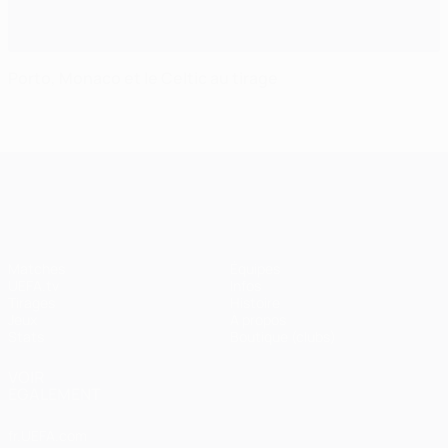
Porto, Monaco et le Celtic au tirage
UEFA Champions League
Matches
Équipes
UEFA.tv
Infos
Tirages
Histoire
Jeux
À propos
Stats
Boutique (clubs)
VOIR
ÉGALEMENT
fr.UEFA.com