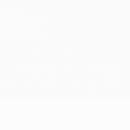
Vie privée
Conditions d'utilisation
Politique de cookies
Paramètres des cookies
© 1998-2026 UEFA. Tous droits réservés.
La désignation UEFA, le logo de l'UEFA et toutes les marques liées
aux compétitions de l'UEFA sont protégés en tant que marques
et/ou droits d'auteur de l'UEFA. Toute utilisation de ces marques
déposées à des fins commerciales est interdite. L'utilisation de la
plate-forme UEFA.com implique que vous acceptez les Conditions
générales et les Dispositions en matière de vie privée.