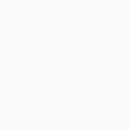
Matches
Équipes
UEFA.tv
Infos
Tirages
Histoire
Jeux
À propos
Stats
Boutique (clubs)
VOIR
ÉGALEMENT
fr.UEFA.com
Fondation
UEFA pour
l'enfance
SUIVEZ-NOUS SUR
Télécharger l'appli officielle