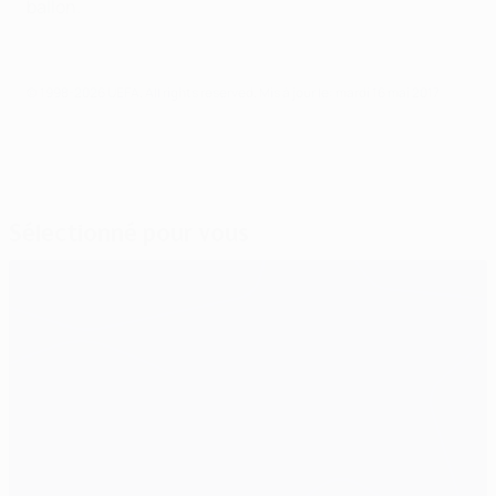
ballon.
© 1998-2026 UEFA. All rights reserved.
Mis à jour le: mardi 16 mai 2017
Sélectionné pour vous