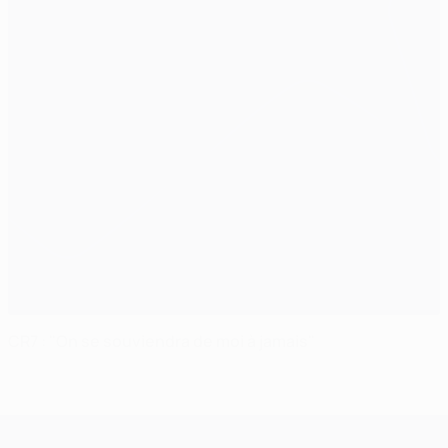
CR7 : "On se souviendra de moi à jamais"
UEFA Champions League