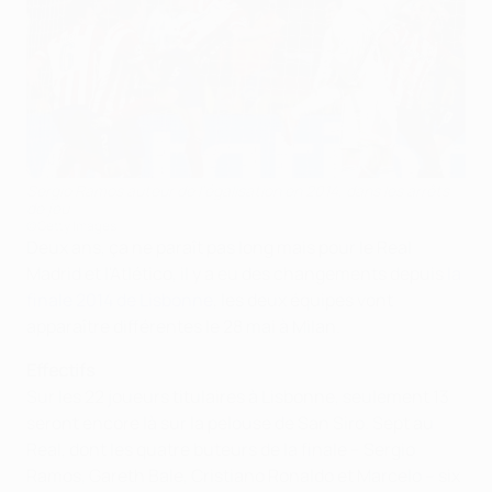
Sergio Ramos auteur de l'égalisation en 2014, dans les arrêts
de jeu
©Getty Images
Deux ans, ça ne paraît pas long mais pour le Real
Madrid et l'Atlético, il y a eu des changements depuis
la
finale 2014 de Lisbonne
, les deux équipes vont
apparaître différentes le 28 mai à Milan.
Effectifs
Sur les 22 joueurs titulaires à Lisbonne, seulement 13
seront encore là sur la pelouse de San Siro. Sept au
Real, dont les quatre buteurs de la finale – Sergio
Ramos, Gareth Bale, Cristiano Ronaldo et Marcelo – six