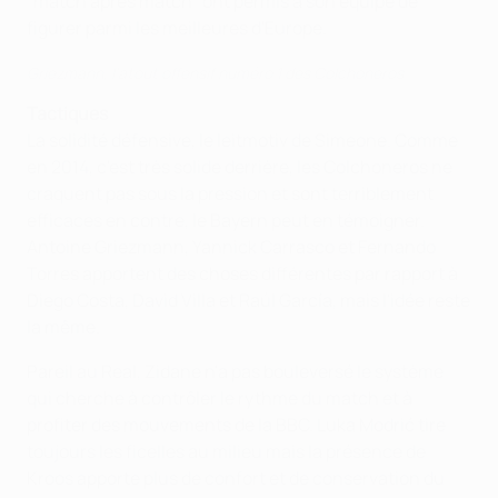
"match après match" ont permis à son équipe de
figurer parmi les meilleures d'Europe.
Griezmann, l'atout offensif numéro 1 des Colchoneros
Tactiques
La solidité défensive, le leitmotiv de Simeone. Comme
en 2014, c'est très solide derrière, les Colchoneros ne
craquent pas sous la pression et sont terriblement
efficaces en contre, le Bayern peut en témoigner.
Antoine Griezmann, Yannick Carrasco et Fernando
Torres apportent des choses différentes par rapport à
Diego Costa, David Villa et Raúl García, mais l'idée reste
la même.
Pareil au Real, Zidane n'a pas bouleversé le système
qui cherche à contrôler le rythme du match et à
profiter des mouvements de la BBC. Luka Modrić tire
toujours les ficelles au milieu mais la présence de
Kroos apporte plus de confort et de conservation du