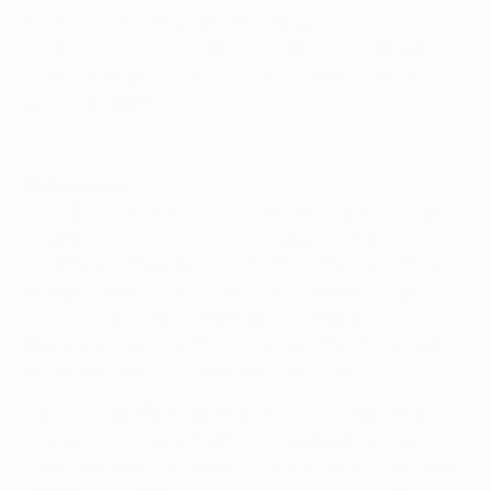
Cette saison, le Championnat d'Espagne s'est décidé
deux semaines avant la finale de Champions League,
les deux équipes vont avoir le temps de récupérer et de
bien se préparer.
Les temps forts des demi-finales
Entraîneurs
Carlo Ancelotti a mené le Real à sa Décima, grâce à un
jeu efficace en contre symbolisé par Cristiano Ronaldo,
Gareth Bale et Karim Benzema. Mais l'Italien s'est vu
montrer la porte au terme de la saison 2014/15 après un
exercice sans le moindre trophée. Rafael Benítez a
débuté sur le banc cette saison, il n'est resté que sept
mois et a été remplacé par Zinédine Zidane.
Au contraire, l'Atlético est un modèle de stabilité avec
Diego Simeone à la tête des Rouge et Blanc depuis
2011. Son état d'esprit conquérant et sa philosophie du