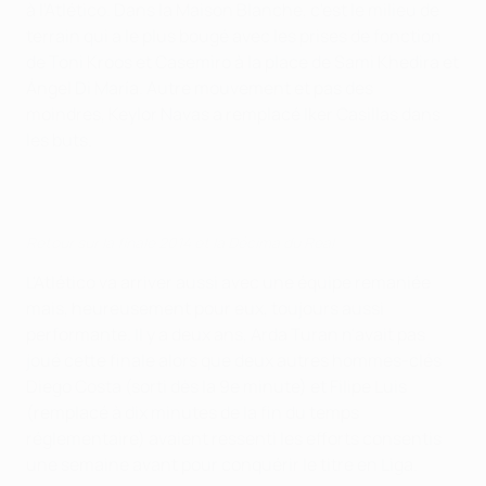
à l'Atlético. Dans la Maison Blanche, c'est le milieu de
terrain qui a le plus bougé avec les prises de fonction
de Toni Kroos et Casemiro à la place de Sami Khedira et
Ángel Di María. Autre mouvement et pas des
moindres, Keylor Navas a remplacé Iker Casillas dans
les buts.
Retour sur la finale 2014 et la Décima du Real
L'Atlético va arriver aussi avec une équipe remaniée
mais, heureusement pour eux, toujours aussi
performante. Il y a deux ans, Arda Turan n'avait pas
joué cette finale alors que deux autres hommes-clés
Diego Costa (sorti dès la 9e minute) et Filipe Luis
(remplacé à dix minutes de la fin du temps
réglementaire) avaient ressenti les efforts consentis
une semaine avant pour conquérir le titre en Liga.