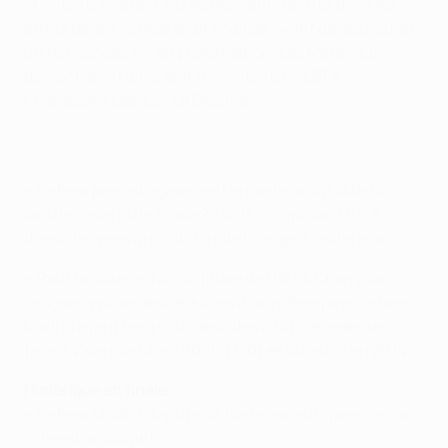
la victoire, menant 1-0 au moment d'entrer dans les
arrêts de jeu, le Real allait égaliser avant de décrocher
un net succès 4-1 en prolongation. Les Merengue
décrochaient ainsi leur 10e victoire en UEFA
Champions League, La Décima.
• Le Real prenait également le meilleur sur l'Atlético
lors des quarts de finale 2014/15, s'imposant 1-0 à
domicile après un match nul et vierge à l'extérieur.
• Pour la sixième fois, la finale de l'UEFA Champions
League oppose deux équipes d'un même pays, le Real
Madrid ayant remporté deux des cinq précédentes
face à
Valencia CF en 2000 (3-0)
et l'Atlético en 2014.
Historique en finale
• Le Real Madrid dispute sa 14e finale européenne. La
liste est la suivante :