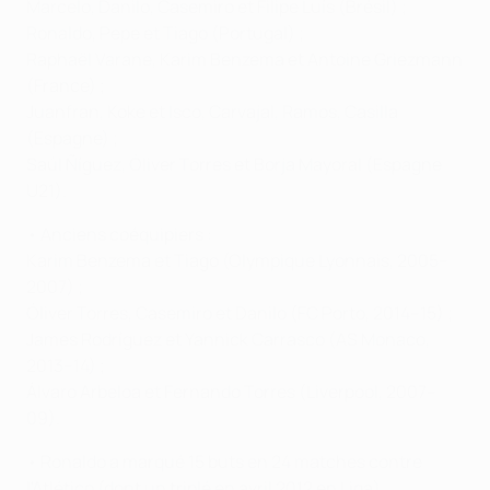
Marcelo, Danilo, Casemiro et Filipe Luís (Brésil) ;
Ronaldo, Pepe et Tiago (Portugal) ;
Raphaël Varane, Karim Benzema et Antoine Griezmann
(France) ;
Juanfran, Koke et Isco, Carvajal, Ramos, Casilla
(Espagne) ;
Saúl Ñíguez, Óliver Torres et Borja Mayoral (Espagne
U21).
• Anciens coéquipiers :
Karim Benzema et Tiago (Olympique Lyonnais, 2005–
2007) ;
Óliver Torres, Casemiro et Danilo (FC Porto, 2014–15) ;
James Rodríguez et Yannick Carrasco (AS Monaco,
2013–14) ;
Álvaro Arbeloa et Fernando Torres (Liverpool, 2007–
09).
• Ronaldo a marqué 15 buts en 24 matches contre
l'Atlético (dont un triplé en avril 2012 en Liga).