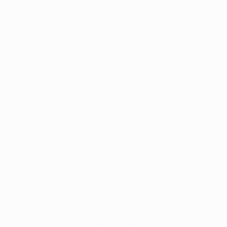
défaite 2-0 à domicile face au Barça en demi-finale
aller 2010/11.
• Outre la victoire du Real en 2014 sur l'Atlético, la
Maison Blanche remportait la Super Coupe de l'UEFA la
même année face à un autre club de Liga,
battant
Séville 2-0 à Cardiff grâce à deux buts de Ronaldo
.
• Bilan cette saison : 9 v., 2 n., 1 d., BP27, BC5. Le Real
n'a connu la défaite que sur le terrain du
VfL Wolfsburg
en quarts de finale aller
.
• Bilan du Real aux tirs au but en compétitions de
l'UEFA (1 v., 2 d.) :
1-3 face au FC Bayern München, demi-finales de l'UEFA
Champions League 2011/12
3-1 face à la Juventus, deuxième tour de la Coupe
d'Europe 1986/87
5-6 face au FK Crvena zvezda, quarts de finale de la
Coupe des clubs champions européens 1974/75