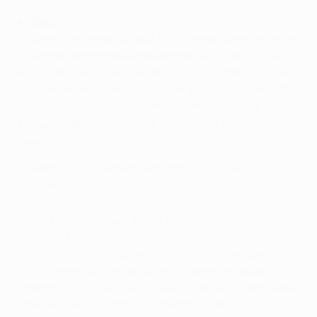
Atlético
• L'Atlético a remporté sept et n'a perdu que trois de ses
13 autres rencontres européennes face à des clubs
espagnols, dont l'élimination du
FC Barcelona 3-2 sur
l'ensemble des deux matches en quarts de finale cette
saison
. Les Colchoneros ont également battu le Barça
en quarts de finale 2013/14, l'emportant 2-1 sur les
deux matches.
• L'Atlético a également remporté une finale
européenne face à un autre club de Liga. Les
Matelassiers ont
dominé l'Athletic Club 3-0 en finale de
l'UEFA Europa League 2012
à Bucarest, Diego
inscrivant le troisième but en fin de match après un
doublé de Falcao en première période. Cependant, ils
s'inclinaient aux tirs au but en finale de la Coupe
Intertoto de l'UEFA 2004 face au Villarreal CF après que
chaque équipe a gagné son match à domicile 2-0.