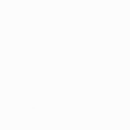
Les deux premiers étaient également argentins : Luis
Carniglia (Madrid 1958, 1959) et Helenio Herrera (FC
Internazionale Milano 1964, 1965).
• Suite à sa
victoire face au PSV en 8es
, le bilan de
l'Atlético en compétition de l'UEFA est désormais de 2 v.
et 3 d. :
8-7 face au PSV Eindhoven, 8es de finale de l'UEFA
Champions League 2015/16
1-3 face au Villarreal CF, finale de la Coupe Intertoto de
l'UEFA 2004
1-3 face à l'AC Fiorentina, premier tour de la Coupe
UEFA 1989/90
6-7 face au Derby County FC, deuxième tour de la
Coupe UEFA 1974/75
On se connaît ?
• Zidane et Simeone se sont affrontés à huit reprises
quand ils étaient joueurs, lorsque Zidane jouait à la
Juventus et Simeone à l'Inter et à la Lazio, en Italie.