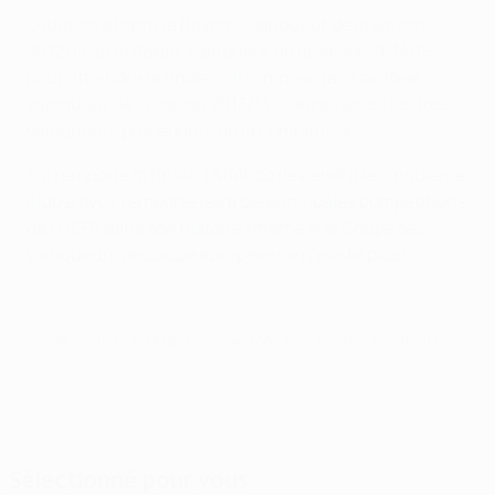
L’Atlético a battu le Bayern, vainqueur de la saison
2012/13, et le Barça, vainqueur de la saison 2014/15,
pour atteindre la finale. S’il s’impose face au Real,
vainqueur de la saison 2013/14, il aura vaincu les trois
vainqueurs précédents de la compétition.
S’il remporte la finale, l’Atlético deviendra le cinquième
club à avoir remporté les trois principales compétitions
de l’UEFA dans son histoire (même si la Coupe des
vainqueurs de coupe européenne n’existe plus).
© 1998-2026 UEFA. All rights reserved.
Mis à jour le: mardi 16 mai 2017
Sélectionné pour vous