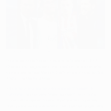
Real Madrid et Atlético s'affrontent en finale
©UEFA.com
Pour la seconde fois en trois ans, la finale de l'UEFA
Champions League sera une question de suprématie
municipale, le Real Madrid CF affronte son rival, le Club
Atlético de Madrid à Milan.
•
Il y a deux ans, les deux équipes se croisaient à
Lisbonne
– la première finale opposant deux clubs
d'une même ville en 59 ans d'histoire de Coupe des
champions. Alors que l'Atlético semblait se diriger vers