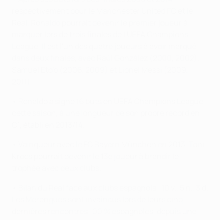
respectivement pour le Manchester United FC et le
Real, Ronaldo pourrait devenir le premier joueur à
marquer lors de trois finales de l'UEFA Champions
League. Il est l'un des quatre joueurs à avoir marqué
dans deux finales, avec Raúl González (2000, 2002),
Samuel Eto'o (2006, 2009) et Lionel Messi (2009,
2011).
• Ronaldo a signé 16 buts en UEFA Champions League
cette saison, à une longueur de son propre record en
C1, établi en 2013/14.
• Vainqueur avec le FC Bayern München en 2013, Toni
Kroos pourrait devenir le 13e joueur à brandir le
trophée avec deux clubs.
• Bilan du Real face aux clubs espagnols : 10 v., 5 n., 3 d.
Les Merengues sont invaincus lors de leurs cinq
dernières rencontres 100 % espagnoles, depuis une