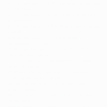
1955/56: Real Madrid CF 4-3 Stade de Reims (Parc des
Princes, Paris)
1956/57: Real Madrid CF 2-0 AC Fiorentina (Santiago
Bernabéu, Madrid)
1957/58: Real Madrid CF 3-2 AC Milan (Stade du Heysel,
Bruxelles)
1958/59: Real Madrid CF 2-0 Stade de Reims
(Neckarstadion, Stuttgart)
1959/60: Real Madrid CF 7-3 Eintracht Frankfurt
(Hampden Park, Glasgow)
1961/62: SL Benfica 5-3 Real Madrid CF (Olympisch
Stadion, Amsterdam)
1963/64: FC Internazionale Milano 3-1 Real Madrid CF
(Ernst-Happel-Stadion, Vienne)
1965/66: Real Madrid CF 2-1 FK Partizan (Stade du
Heysel, Bruxelles)
1980/81: Liverpool FC 1-0 Real Madrid CF (Parc des
Princes, Paris)
1997/98: Juventus 0-1 Real Madrid CF (Amsterdam