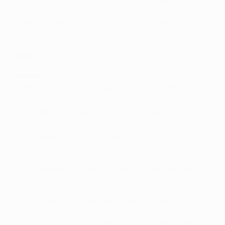
• Ramos a été expulsé deux fois contre l'Atlético, en
2006 et 2009.
Stats
Real Madrid
Le Real Madrid n’a encaissé que 5 buts en UEFA
Champions League cette saison (2 buts en quart de
finale aller à Wolfsburg et 3 buts au Shakhtar en phase
de groupes) ; des 30 équipes qui ont participé cette
saison, elle est donc l’équipe qui a encaissé le moins de
buts cette saison.
Elle est également celle qui a gagné le plus de matches
cette saison (9 matches).
Cristiano Ronaldo a marqué 16 buts à lui tout seul dans
cette UEFA Champions 2015/16, soit autant que le total
des buts marqués par l’Atlético dans la compétition.