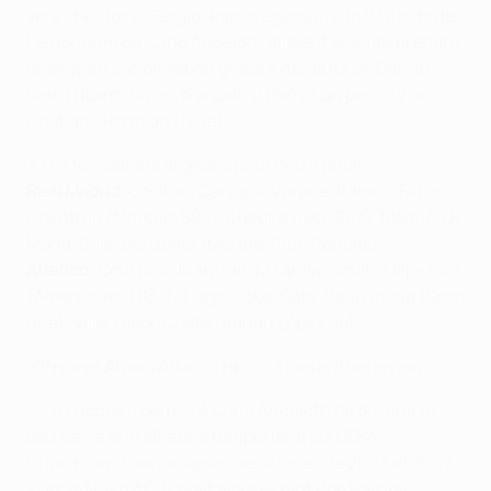
vers la victoire, Sergio Ramos égalisait à la 93e minute.
Les joueurs de Carlo Ancelotti allaient ensuite prendre
le large en prolongation grâce à des buts de Gareth
Bale (110e minute), Marcelo (118e) et un penalty de
Cristiano Ronaldo (120e).
• Les formations alignées pour cette finale:
Real Madrid:
Casillas, Carvajal, Varane, Ramos, Fábio
Coentrão (Marcelo 59e), Khedira (Isco 59e), Modrić, Di
María, Bale, Benzema (Morata 79e), Ronaldo.
Atlético:
Courtois, Juanfran, Miranda, Godín, Filipe Luís
(Alderweireld 83e), Tiago, Koke, Gabi, Raúl García (Sosa
66e), Villa, Diego Costa (Adrián López 9e).
• Pepe et Álvaro Arbeloa ne sont pas entrés en jeu.
• Ce succès a permis à Carlo Ancelotti de devenir le
deuxième entraîneur à remporter trois UEFA
Champions League après ses succès de 2003 et 2007
avec le Milan AC. Il avait alors rejoint Bob Paisley,