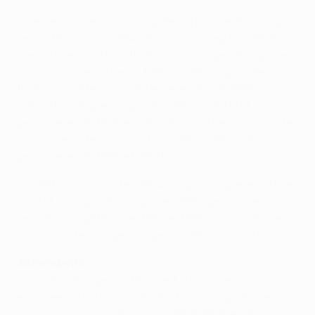
• Ce sera la 27e finale européenne pour le Real. En plus
de ses 13 finales d'UEFA Champions League, le Real
Madrid a remporté les finales de la Coupe d'Europe des
vainqueurs de Coupe en 1985 et 1986, disputé deux
finales de cette même épreuve en 1971 et 1983. Il a
remporté la Super Coupe de l'UEFA en 2002 et 2014,
perdu celles de 1998 et 2000. Enfin, le Real a remporté
les Coupes Intercontinentales 1960, 1998 et 2002,
perdu celles de 1966 et 2000.
• L'Atlético a remporté l'UEFA Europa League en 2010 et
2012 et la Coupe des coupes en 1962, perdant en finale
de cette compétition en 1963 et 1986. Les Colchoneros
ont remporté la Super Coupe de l'UEFA en 2010 et 2012.
Antécédents
• Les deux équipes s'affrontent sur la scène
européenne pour la quatrième fois. Leur première
rencontre remonte à la saison 1958/1959 en demi-