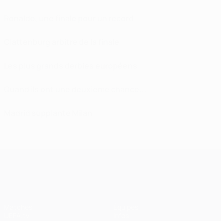
Ronaldo, une finale pour un record
Clattenburg arbitre de la finale
Les plus grands derbies européens
Quand ils ont une deuxième chance...
Madrid supplante Milan
UEFA Champions League
Matches
Équipes
UEFA.tv
Infos