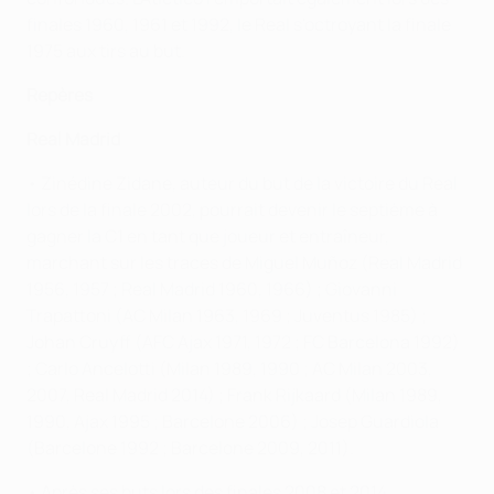
finales 1960, 1961 et 1992, le Real s'octroyant la finale
1975 aux tirs au but.
Repères
Real Madrid
• Zinédine Zidane, auteur du but de la victoire du Real
lors de la finale 2002, pourrait devenir le septième à
gagner la C1 en tant que joueur et entraîneur,
marchant sur les traces de Miguel Muñoz (Real Madrid
1956, 1957 ; Real Madrid 1960, 1966) ; Giovanni
Trapattoni (AC Milan 1963, 1969 ; Juventus 1985) ;
Johan Cruyff (AFC Ajax 1971, 1972 ; FC Barcelona 1992)
; Carlo Ancelotti (Milan 1989, 1990 ; AC Milan 2003,
2007, Real Madrid 2014) ; Frank Rijkaard (Milan 1989,
1990, Ajax 1995 ; Barcelone 2006) ; Josep Guardiola
(Barcelone 1992 ; Barcelone 2009, 2011).
• Après ses buts lors des finales 2008 et 2014