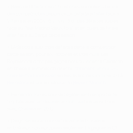
• Bilan de l'Atlético en 13 matches européens face à
des compatriotes depuis cette défaite à l'aller face à
Villarreal en 2004 : 6 v., 4 n., 3 d., des défaites subies
face au Real Madrid (deux fois) et en quart de finale
aller face au Barça cette saison.
• L'Atlético a subi trois défaites dans la compétition
cette saison, pour six victoires et trois nuls. Les
Rojiblancos n'ont pas gagné hors du Vicente Calderón
en phase à élimination directe,
obtenant un nul 0-0
chez le PSV Eindhoven
en 8es avant de s'incliner 2-1 à
Barcelone
et sur la pelouse du
Bayern Munich
.
• Fernando Torres pourrait également remporter le
trophée avec un deuxième club, suite à sa victoire
avec Chelsea en 2012.
• Diego Simeone pourrait devenir le troisième
entraîneur non européen seulement à gagner la C1.