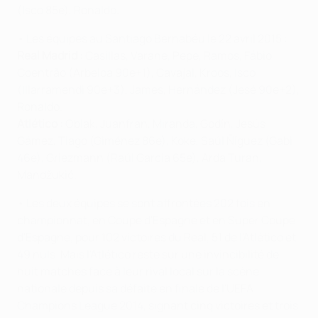
(Isco 85e), Ronaldo.
• Les équipes au Santiago Bernabéu le 22 avril 2015 :
Real Madrid :
Casillas, Varane, Pepe, Ramos, Fábio
Coentrão (Arbeloa 90e+1), Cavajal, Kroos, Isco
(Illarramendi 90e+3), James, Hernández (Jesé 90e+2),
Ronaldo.
Atlético :
Oblak, Juanfran, Miranda, Godín, Jesús
Gámez, Tiago (Giménez 86e), Koke, Saúl Ñíguez (Gabi
46e), Griezmann (Raúl García 65e), Arda Turan,
Mandžukić.
• Les deux équipes se sont affrontées 202 fois en
championnat, en Coupe d'Espagne et en Super Coupe
d'Espagne, pour 102 victoires du Real, 51 de l'Atlético et
49 nuls. Mais l'Atlético reste sur une invincibilité de
huit matches face à leur rival local sur la scène
nationale depuis sa défaite en finale de l'UEFA
Champions League 2014, signant cinq victoires et trois