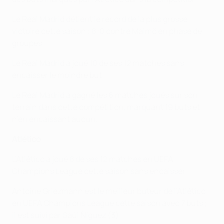
Le Real Madrid détient le record de la plus grosse
victoire cette saison : 8-0 contre Malmö en phase de
groupes.
Le Real Madrid a joué 10 de ses 12 matches sans
encaisser le moindre but.
Le Real Madrid a gagné les 6 matches joués sur son
terrain dans cette compétition, marquant 19 buts et
n’en encaissant aucun.
Atlético
L’Atlético a joué 8 de ses 12 matches en UEFA
Champions League cette saison sans encaisser.
Antoine Griezmann est le meilleur buteur de l’Atlético
en UEFA Champions League cette saison avec 7 buts ;
il est suivi par Saúl Ñíguez (3).