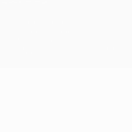
Paramètres des cookies
© 1998-2026 UEFA. Tous droits réservés.
La désignation UEFA, le logo de l'UEFA et toutes les marques liées
aux compétitions de l'UEFA sont protégés en tant que marques
et/ou droits d'auteur de l'UEFA. Toute utilisation de ces marques
déposées à des fins commerciales est interdite. L'utilisation de la
plate-forme UEFA.com implique que vous acceptez les Conditions
générales et les Dispositions en matière de vie privée.