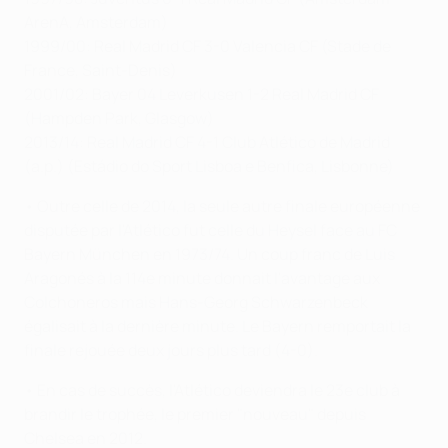
ArenA, Amsterdam)
1999/00: Real Madrid CF 3-0 Valencia CF (Stade de
France, Saint-Denis)
2001/02: Bayer 04 Leverkusen 1-2 Real Madrid CF
(Hampden Park, Glasgow)
2013/14: Real Madrid CF 4-1 Club Atlético de Madrid
(a.p.) (Estádio do Sport Lisboa e Benfica, Lisbonne)
• Outre celle de 2014, la seule autre finale européenne
disputée par l'Atlético fut celle du Heysel face au FC
Bayern München en 1973/74. Un coup franc de Luis
Aragonés à la 114e minute donnait l'avantage aux
Colchoneros mais Hans-Georg Schwarzenbeck
égalisait à la dernière minute. Le Bayern remportait la
finale rejouée deux jours plus tard (4-0).
• En cas de succès, l'Atlético deviendra le 23e club à
brandir le trophée, le premier "nouveau" depuis
Chelsea en 2012.