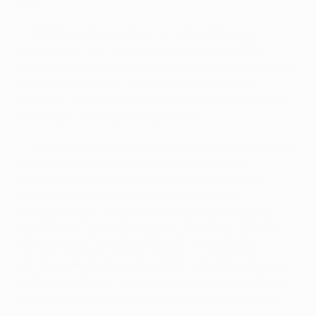
nuls.
• L'Atlético a pris le meilleur en Liga cette saison,
obtenant un nul 1-1 à domicile le 4 octobre 2015,
Luciano Vietto (83e) annulant l'ouverture du score de
Karim Benzema (9e). Le 27 février au Santiago
Bernabéu, Antoine Griezmann marquait le seul but du
match pour l'Atlético à la 52e minute.
• Les deux équipes se sont disputées cinq finales de la
Copa del Rey, l'Atlético en remportant quatre,
notamment la plus récente la saison dernière au
Santiago Bernabéu lorsque les Rojiblancos
s'imposaient 2-1, le but de Miranda en prolongation
scellant la victoire après que l'ouverture du score de
Ronaldo a été annulée par Costa. Ronaldo et le
capitaine de l'Atlético Gabi étaient expulsés alors que
l'Atlético mettait un terme à une série de dix défaites
consécutives face à son voisin toutes compétitions
confondues. L'Atlético l'emportait également lors des