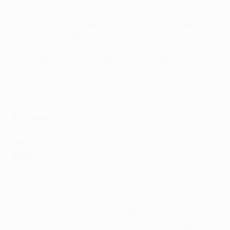
finale. Le Real avait remporté le match aller 2-1,
l'Atlético s'était imposé au retour 1-0, ce qui avait ainsi
nécessité un match d'appui disputé six jours plus tard
à Saragosse. Alfredo di Stefano avait ouvert le score
pour le Real avant que Puskás inscrive le but de la
victoire trois minutes avant la mi-temps.
• Les formations qui se sont affrontées à La Romareda
ce 13 mai 1959 :
Real Madrid:
Domínguez, Miche, Santamaría, Lesmes,
Ruiz, Zárraga, Mateos, Kopa, Di Stéfano, Puskás,
Gento.
Atlético:
Pazos, Rivilla, Callejo, Mendiondo, Chuzo,
Calleja, Miguel, Agustín, Vavá, Peiró, Collar.
• 55 ans plus tard, les deux équipes se sont retrouvées
en finale à Lisbonne le 24 mai 2014. Diego Godin avait
ouvert le score pour le récent champion d'Espagne,
mais, alors que la formation de Simeone se dirigeait