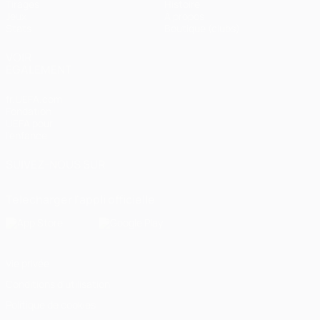
Tirages
Histoire
Jeux
À propos
Stats
Boutique (clubs)
VOIR
ÉGALEMENT
fr.UEFA.com
Fondation
UEFA pour
l'enfance
SUIVEZ-NOUS SUR
Télécharger l'appli officielle
Vie privée
Conditions d'utilisation
Politique de cookies