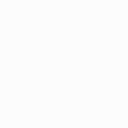
entraîneur de Liverpool qui avait remporté l'épreuve en
1977, 1978 et 1981. Ancelotti était le cinquième
entraîneur à remporter l'épreuve avec deux clubs
différents.
• Le Real prenait également le meilleur sur l'Atlético en
quarts de finale 2014/15. Après un
match nul et vierge à
l'aller au Vicente Calderón
,
le Merengue Javier
Hernández marquait de la tête le seul but de la
confrontation
à la 88e minute au Santiago Bernabéu,
les visiteurs ayant terminé à dix suite à l'expulsion
d'Arda Turan à la 76e minute.
• Les équipes au Vicente Calderón le 14 avril 2015 :
Atlético :
Oblak, Juanfran, Miranda, Godín, Siqueira,
Mario Suárez, Koke (F Torres 83e), Gabi, Arda Turan,
Griezmann (Raúl García 77e), Mandžukić.
Real Madrid :
Casillas, Carvajal (Arbeloa 85e), Varane,
Ramos, Marcelo, Kroos, Modrić, James, Bale, Benzema