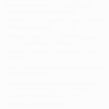
Simeone compte quatre victoire, deux nuls et deux
défaites. Il a déjà marqué contre Zidane.
• Simeone face au Real Madrid en tant que joueur pour
Séville, l'Atlético et la Lazio : 1 v., 2 n., 8 d.
• En tant que coach : 7 v, 5 n., 7 d., mais seulement une
défaite sur ses dix derniers matches.
• Zidane n'a jamais perdu contre l'Atlético en tant que
joueur (6 v., 2 n.)
• Juanfran a été formé au Real. Il a disputé six matches
en 2003/04 et 2004/05.
• Isco, Nacho, Dani Carvajal et Koke jouaient dans
l'équipe d'Espagne vainqueur du Championnat
d'Europe de l'UEFA des moins de 21 ans 2013.
• Coéquipier en équipe nationale :