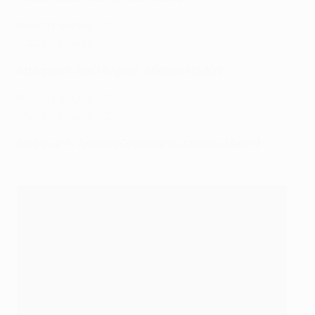
Points Fantasy : 37
Matches joués : 11
Attaquant : Saúl Ñíguez, Atlético Madrid
Points Fantasy : 50
Matches joués : 12
Attaquant : Antoine Griezmann, Atlético Madrid