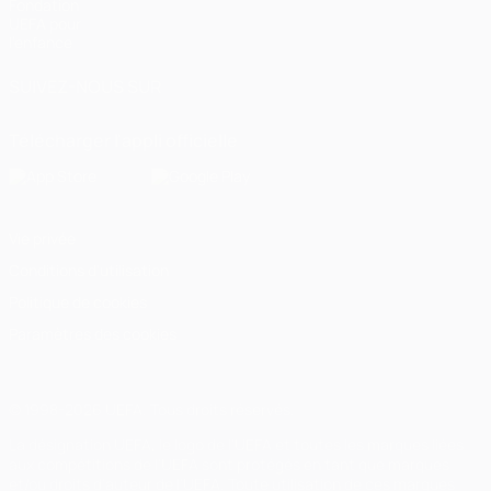
Fondation
UEFA pour
l'enfance
SUIVEZ-NOUS SUR
Télécharger l'appli officielle
Vie privée
Conditions d'utilisation
Politique de cookies
Paramètres des cookies
© 1998-2026 UEFA. Tous droits réservés.
La désignation UEFA, le logo de l'UEFA et toutes les marques liées
aux compétitions de l'UEFA sont protégés en tant que marques
et/ou droits d'auteur de l'UEFA. Toute utilisation de ces marques