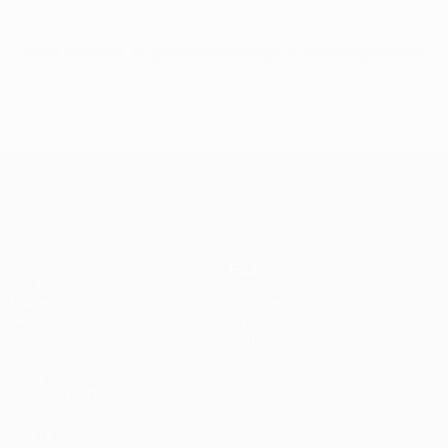
© 1998-2026 UEFA. All rights reserved.
Mis à jour le: dimanche 22 mai 2016
UEFA Champions League
Matches
Équipes
UEFA.tv
Infos
Tirages
Histoire
Jeux
À propos
Stats
Boutique (clubs)
VOIR
ÉGALEMENT
fr.UEFA.com