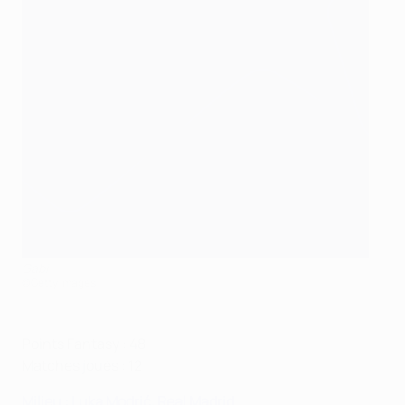
Gabi
©Getty Images
Points Fantasy : 48
Matches joués : 12
Milieu : Luka Modrić, Real Madrid