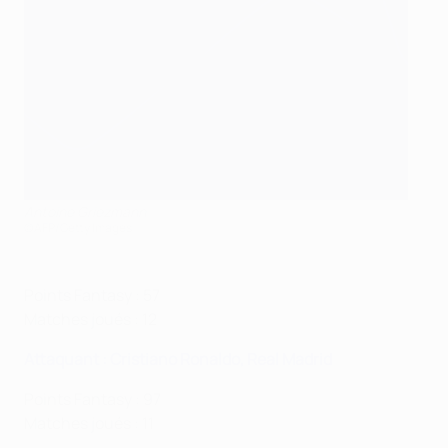
Antoine Griezmann
©AFP/Getty Images
Points Fantasy : 57
Matches joués : 12
Attaquant : Cristiano Ronaldo, Real Madrid
Points Fantasy : 97
Matches joués : 11