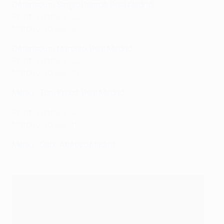
Défenseur : Sergio Ramos, Real Madrid
Points Fantasy : 55
Matches joués : 9
Défenseur : Marcelo, Real Madrid
Points Fantasy : 56
Matches joués : 10
Milieu : Toni Kroos, Real Madrid
Points Fantasy : 40
Matches joués : 11
Milieu : Gabi, Atlético Madrid