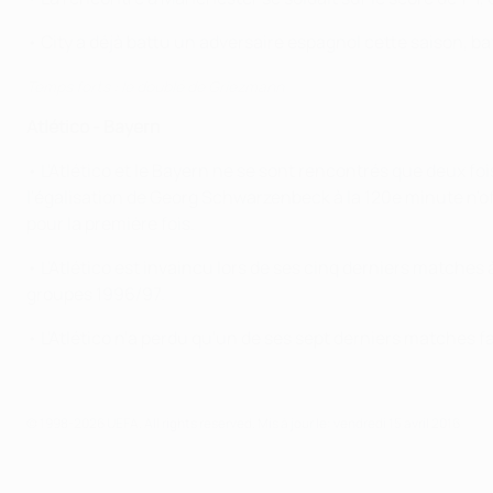
• City a déjà battu un adversaire espagnol cette saison, bat
Temps forts : le doublé de Griezmann
Atlético - Bayern
• L'Atlético et le Bayern ne se sont rencontrés que deux fo
l'égalisation de Georg Schwarzenbeck à la 120e minute n'off
pour la première fois.
• L'Atlético est invaincu lors de ses cinq derniers matches
groupes 1996/97.
• L'Atlético n'a perdu qu'un de ses sept derniers matches 
© 1998-2026 UEFA. All rights reserved.
Mis à jour le: vendredi 15 avril 2016