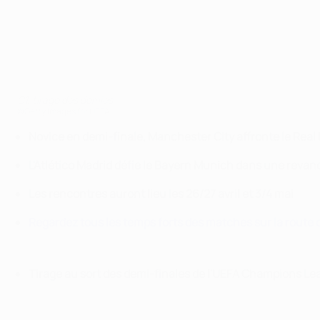
C1, tirage des demies
©Getty Images for UEFA
Novice en demi-finale, Manchester City affronte le Real
L'Atlético Madrid défie le Bayern Munich dans une revanc
Les rencontres auront lieu les 26/27 avril et 3/4 mai
Regardez tous les temps forts des matches sur la route 
Tirage au sort des demi-finales de l'UEFA Champions L