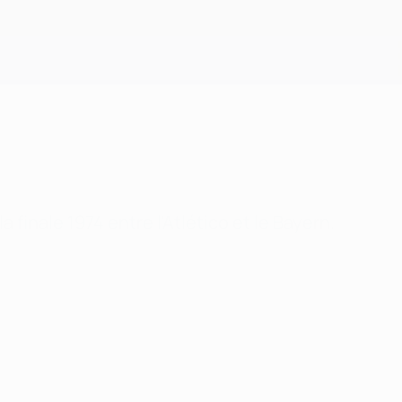
Obtenir
finale 1974 entre l'Atlético et le Bayern.