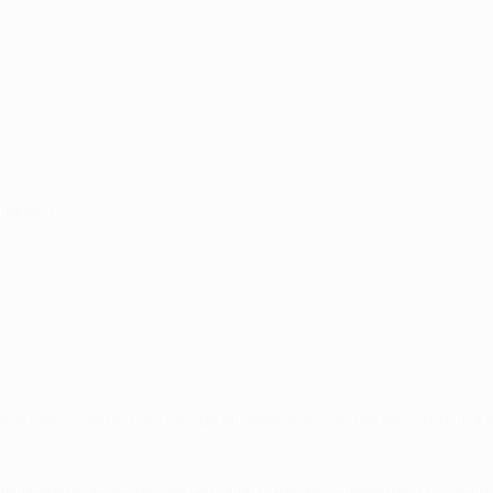
 Milan)
ttre Manchester City lors de la première journée en 2012/13, 
, un penalty de Sergio Agüero à la 73e minute annulant l'ouver