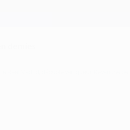
 en demies
le Real Madrid, décuple vainqueur. Revanche de la 