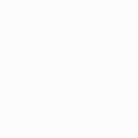
 Madrid, décuple vainqueur
he de la finale 1974
de Milan
eague