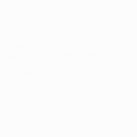
 groupes.
ait à quelques secondes de brandir le trophée avant que
nd gagnait le match à rejouer 4-0 pour remporter le trophée
 une défaite 1-0 devant le Borussia Dortmund en phase de