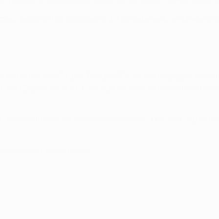
tant Séville 2-1 (à domicile) et 3-1 (à l'extérieur) en phase de
is, en finale de la Coupe d'Europe 1974. Le club espagnol pass
re au Bayern un nul 1-1 ; deux jours plus tard, le club allema
 à domicile face à des clubs allemands (4 v., 1 n.), soit depuis
face à des clubs allemands.