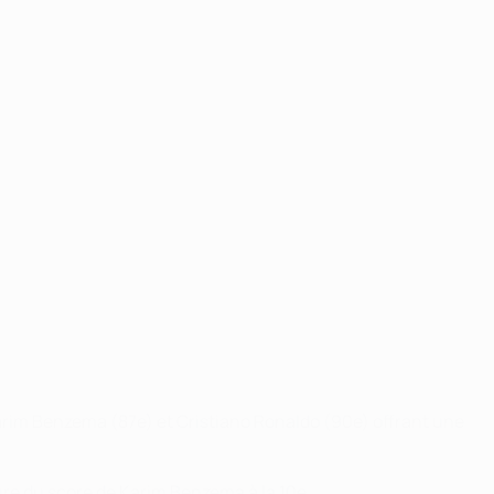
Karim Benzema (87e) et Cristiano Ronaldo (90e) offrant une
ture du score de Karim Benzema à la 10e.