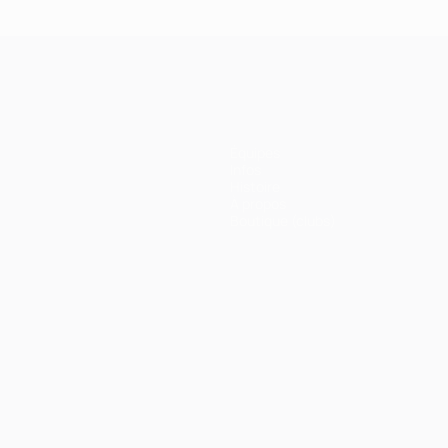
Équipes
Infos
Histoire
À propos
Boutique (clubs)