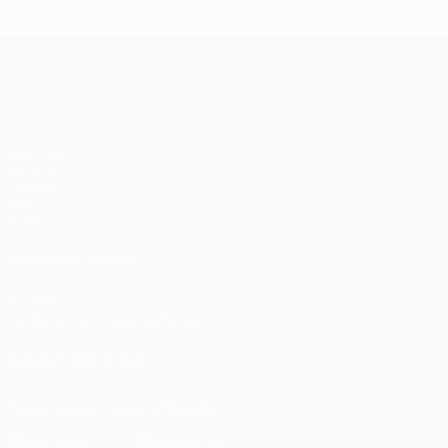
UEFA Champions League
Matches
UEFA.tv
Tirages
Jeux
Stats
VOIR ÉGALEMENT
fr.UEFA.com
Fondation UEFA pour l'enfance
SUIVEZ-NOUS SUR
Télécharger l'appli officielle