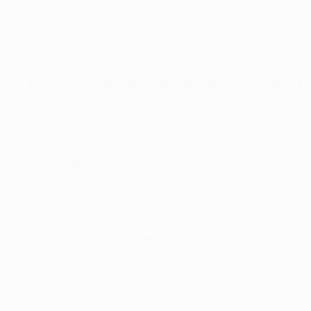
1
Manchester City - Real Madrid (26 avril et 4 mai)
2
Atlético Madrid - Bayern Munich (27 avril et 3 mai)
Tirage au sort de la finale de l'UEFA Champions League
Vainqueur demi-finale 1 - vainqueur demi-finale 2
(28 mai,
Antécédents
Temps forts : le triplé de Cristiano Ronaldo
Manchester City - Real Madrid
• Le Real Madrid signait deux buts en fin de match pour ba
victoire 3-2 aux Merengues.
• La rencontre à Manchester se soldait sur le score de 1-1