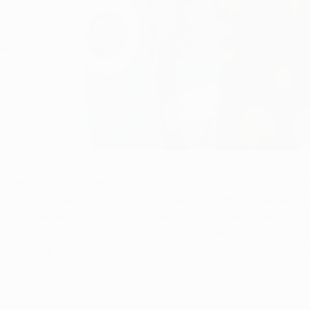
redi à domicile. Mais il ne l'a pas réussi non plus. En concéda
urs un petit déclic pour aller plus haut. Les hommes de Lauren
s Madrilènes, qui sont restés muets en phase de poules pour l
 d'Or Ronaldo aux avant-postes, le Real Madrid se créait la p
face à Trapp. Le portier parisien détournait dix minutes plus ta