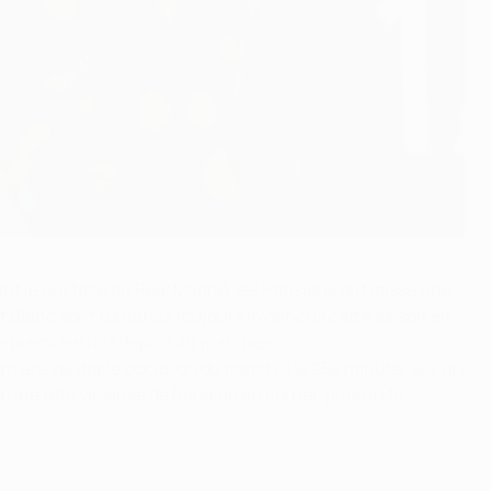
nt le nul face au Real Madrid, les Parisiens ont laissé une
t Blanc sont toutefois toujours invaincus cette saison en
a première fois depuis 40 matches.
remière véritable occasion du match à la 25e minute. Sur un
rd une tête vicieuse de Ronaldo en corner, puis un tir