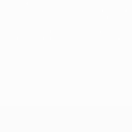
caissés en 11 matches cette saison), les coéquipiers de Zlatan
 vestiaires, les Franciliens, solides leaders de la L1, tentaient
 de peu à côté (49e). A la 64e minute, l'ancien de la Maison Bla
n tir surpuissant du gauche de Ronaldo effleurant le poteau (71
dire que le match retour à Madrid début novembre s'annonce déc