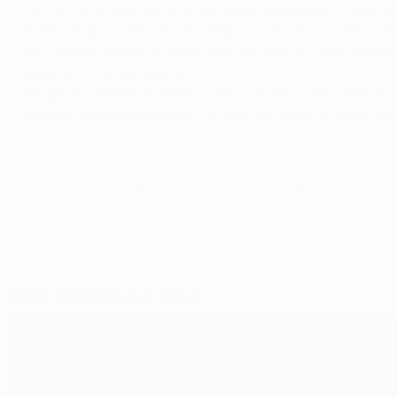
Face à la meilleure défense d'Europe (seulement 2 buts en
étaient trop souvent pris au piège du hors jeu. Au retour des
deux doigts d'ouvrir le score, mais sa volée du droit passait
gauche contré par Marcelo.
Malgré les entrées de Pastore et Lucas en fin de match et u
toujours à égalité de points (7) dans le Groupe A. Autant 
© 1998-2026 UEFA. All rights reserved.
Mis à jour le: jeudi 22 octobre 2015
Sélectionné pour vous