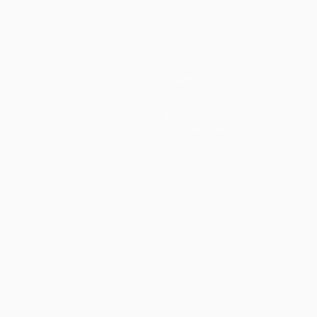
Équipes
Infos
Histoire
À propos
Boutique (clubs)