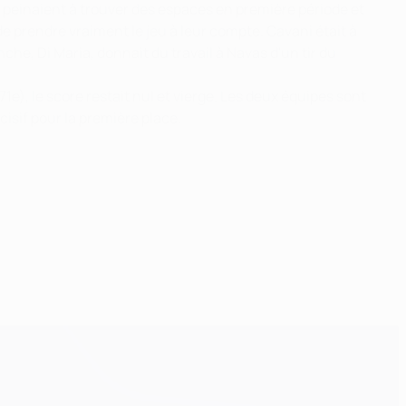
 peinaient à trouver des espaces en première période et
 de prendre vraiment le jeu à leur compte. Cavani était à
nche, Di Maria, donnait du travail à Navas d'un tir du
e), le score restait nul et vierge. Les deux équipes sont
isif pour la première place.