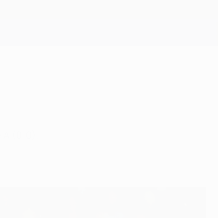
Obtenir
 A (0-0).