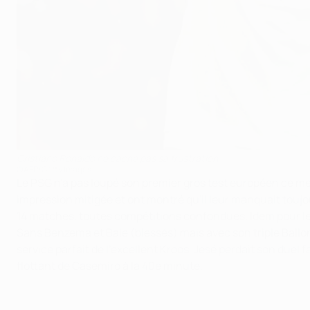
Cristiano Ronaldo ne cache pas sa frustration
©AFP/Getty Images
Le PSG n'a pas loupé son premier gros test européen ce merc
impression mitigée et ont montré qu'il leur manquait toujo
14 matches, toutes compétitions confondues. Idem pour le
Sans Benzema et Bale (blessés) mais avec son triple Ballon
service parfait de l'excellent Kroos, Jesé perdait son duel 
flottant de Casemiro à la 40e minute.