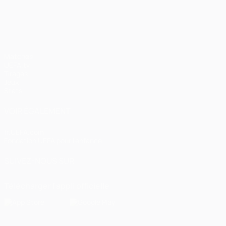
UEFA Champions League
Matches
UEFA.tv
Tirages
Jeux
Stats
VOIR ÉGALEMENT
fr.UEFA.com
Fondation UEFA pour l'enfance
SUIVEZ-NOUS SUR
Télécharger l'appli officielle