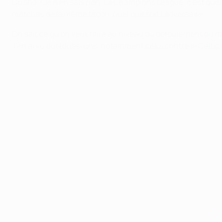
Quand ? Je n’en sais rien. La Champions League, c’est quel
matches de la même façon, quel que soit l’adversaire.
On sait ce qu’on veut faire au niveau du déroulement du m
J’en ai vu quelques-uns, notamment celui contre le Celtic,