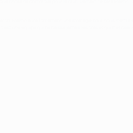
que chose de primordial pour le club. Demain ce sera Malmö, un
atch, Malmö aura forcément une stratégie pour nous mettre en d
 c’est une équipe qui ne baisse jamais les bras et qui met beau