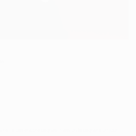
ía.
s ne l’a pas encore gagnée, mais on la gagnera un jour…