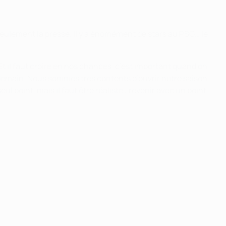
eulement la presse. Il y a énomément de stars au PSG… le
Et il faut croire en nos chances, c’est important quand on
re demain. Nous sommes très contents d’ouvrir notre saison
 point, mais il faut être réaliste : revenir avec un point,