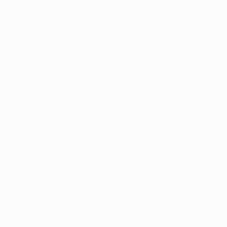
 présence de Zlatan : nous n’en avons pas parlé entre nous, s
e et nous sommes très focalisés sur la conservation du ballon. 
eur laisser trop le ballon et c’est ce que nous tenterons de fai
ces dernières années. C’est sûr qu’on risque de prendre un seul
 victoire.