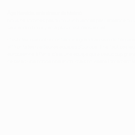
Åge Hareide
, entraîneur de Malmö
Nous ne sommes pas du tout influencés par l’absence ou la
seul endroit où il y en a plus, c’est dans le ciel !
C’est clair que notre confiance a grandi au sein de l’équip
afffronte les meilleures équipes d’Europe. Il ne faut pas l
européenne à Paris, c’est une équipe qui a beaucoup grandi 
ce serait une bonne opération, mais on visera forcément la