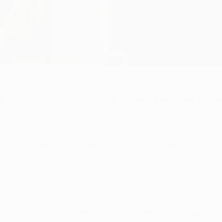
 ; Matuidi, Thiago Motta, Verratti ; Cavani, Ibrahimović, Di Mar
 Yotún ; Lewicki, Adu, Berget ; Djurdjić, Rosenberg.
ous les grands clubs, on veut gagner la Champions League. Pari