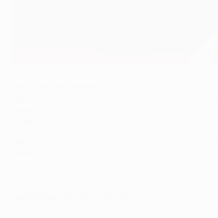
Zlatan Ibrahimović sera-t-il apte face à son club formateur ?
©AFP/Getty Images
Compositions possibles
Paris
:
Trapp ; Marquinhos, Thiago Silva, David Luiz, Maxwell
Absent
: Aurier (suspendu)
Incertain
: Ibrahimović (genou)
Malmö
:
Wiland ; Tinnerholm, Bengtsson, Árnason, Carvalho,
Absent
: aucun
Laurent Blanc, entraîneur du PSG
L’important, ce sera de gagner. Ici comme ailleurs, dans t