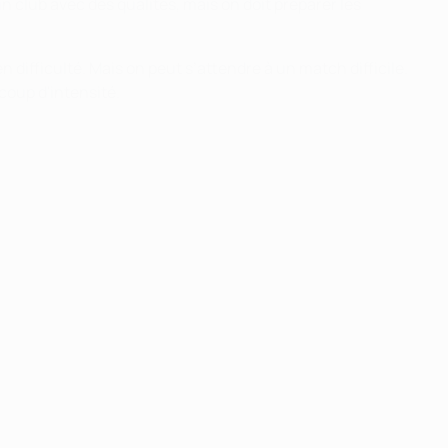
 club avec des qualités, mais on doit préparer les
ifficulté. Mais on peut s’attendre à un match difficile.
coup d'intensité.