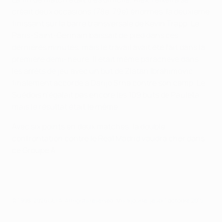
créait deux occasions (78e, 79e) énormes, la deuxième
finissant sur la barre transversale de Kevin Trapp. Le
Paris-Saint-Germain baissait de pied dans ces
dernières minutes, mais le travail avait été fait dans la
première demi-heure. Il était même parachevé dans
les arrêts de jeu avec un but de Zlatan Ibrahimovic
finalement accordé a Darijo Srna contre son camp. Le
Suédois n'égalait pas encore les 109 buts de Pauleta
mais le résultat était le même.
Avec six points en deux matches, la double
confrontation contre le Real Madrid vaudra cher dans
ce Groupe A.
© 1998-2026 UEFA. All rights reserved.
Mis à jour le: jeudi 1 octobre 2015