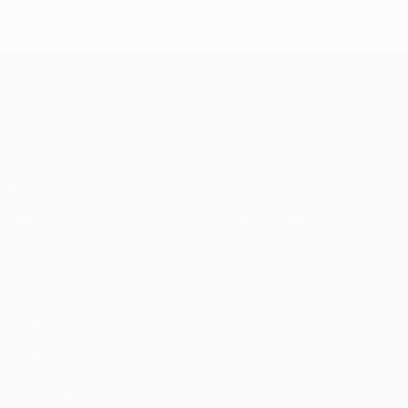
UEFA Champions League
Matches
Équipes
UEFA.tv
Infos
Tirages
Histoire
Jeux
À propos
Stats
Boutique (clubs)
VOIR
ÉGALEMENT
fr.UEFA.com
Fondation
UEFA pour
l'enfance
SUIVEZ-NOUS SUR