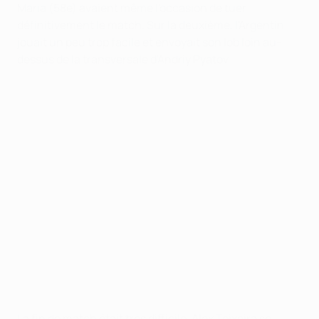
Maria (58e) avaient même l'occasion de tuer
définitivement le match. Sur la deuxième, l'Argentin
jouait un peu trop facile et envoyait son lob loin au-
dessus de la transversale d'Andriy Pyatov.
La fin de match était très difficile, Alex Teixeira se