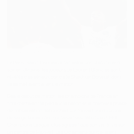
Serge Aurier, auteur du premier but
©AFP/Getty Images
Le Paris-Saint-Germain a fait valoir son statut mardi
soir en Ukraine, les joueurs de Laurent Blanc se sont
révélés très sérieux contre le Shakhtar Donetsk dont
ils se méfiaient avant le match.
Dès le début de match, les champions de France en
titre mettaient le pied sur le ballon et la première phase
de conservation débouchait sur l'ouverture du score
de Serge Aurier (7e), qui faisait ses débuts en UEFA
Champions League, plus agressif que son vis-à-vis sur
un centre de Maxwell. Les Ukrainiens qui n'avaient