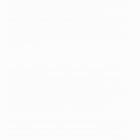
jamais perdu face à un club français se retrouvaient
menés d'un but, puis de deux après la frappe
chanceuse de David Luiz (23e). Sur un corner d'Angel
di Maria, Serge Aurier déviait le ballon et le Brésilien
marquait de la cuisse, Aurier était donc crédité d'une
passe décisive.
Les Parisiens ne perdaient pas leur concentration et
leur agressivité, les locaux n'avaient pas la moindre
chance de mettre Kevin Trapp en danger, hormis sur
cette quadruple occasion juste avant la pause où Alex
Teixeira, Olexandr Gladkiy, Darijo Srna et enfin
Olexandr Kucher auraient dû réduire l'écart.
Le début de seconde période était plus à l'avantage des
Ukrainiens mais la défense parisienne n'était pas
acculée sur son but. Marco Verratti (54e) puis Angel di