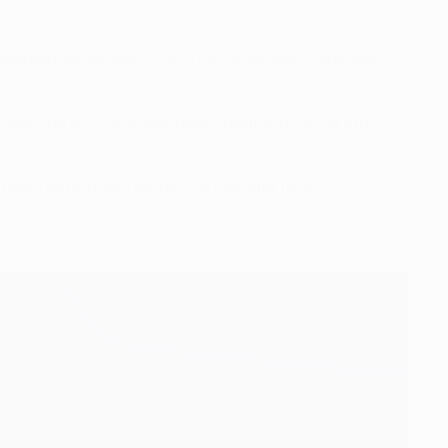
e période lorsque Pivarić repiquait depuis son aile
l'heure de jeu, Paulo Machado voyait son corner être
p tard. Les Gunners devront se racheter face à