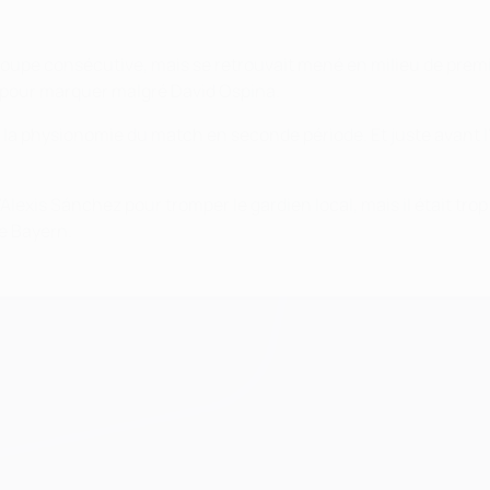
pe consécutive, mais se retrouvait mené en milieu de premièr
i pour marquer malgré David Ospina.
t la physionomie du match en seconde période. Et juste avant 
'Alexis Sánchez pour tromper le gardien local, mais il était tro
le Bayern.