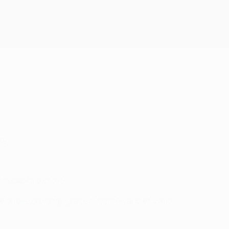
Obtenir
99.
la capitale croate.
u'elle prolonge grâce à Josip Pivarić et Junior