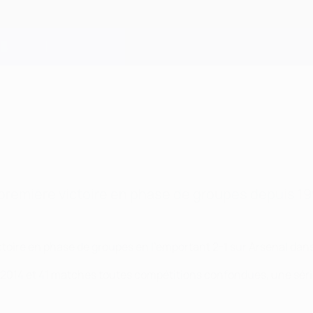
a première victoire en phase de groupes depuis 19
toire en phase de groupes en l'emportant 2-1 sur Arsenal dans 
014 et 41 matches toutes compétitions confondues, une série q