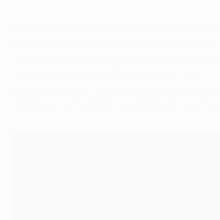
Arsenal commençait bien sa 18e campagne en phase de grou
gauche et réceptionnait un centre d'El Arabi Hilal Soudan
L'expulsion d'Olivier Giroud avant la pause (40e) changeai
victorieusement repris de la tête par Junior Fernandes.
Entré en cours de jeu, Theo Walcott profitait d'une passe d
l'Olympiacos, le 29 septembre, quand le Dinamo ira défier 