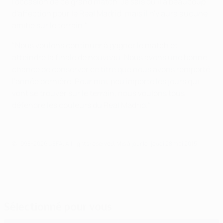
l'occasion de ce grand match. Je sais qu'il a beaucoup
d'affection pour le Real Madrid, mais il n'y aura aucune
amitié sur le terrain."
"Nous voulons continuer à gagner le match et
atteindre la finale de nouveau. Nous avons une bonne
chance de conserver ce titre que nous avons remporté
l'année dernière. Pour moi, peu importe les jours qui
vont se trouver sur le terrain, nous voulons tous
défendre les couleurs du Real Madrid."
© 1998-2026 UEFA. All rights reserved.
Mis à jour le: jeudi 28 mai 2015
Sélectionné pour vous