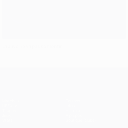
La Juve ne va pas se mentir
UEFA Champions League
Matches
Équipes
UEFA.tv
Infos
Tirages
Histoire
Jeux
À propos
Stats
Boutique (clubs)