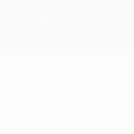
© 1998-2026 UEFA. Tous droits réservés.
La désignation UEFA, le logo de l'UEFA et toutes les marques liées
aux compétitions de l'UEFA sont protégés en tant que marques
et/ou droits d'auteur de l'UEFA. Toute utilisation de ces marques
déposées à des fins commerciales est interdite. L'utilisation de la
plate-forme UEFA.com implique que vous acceptez les Conditions
générales et les Dispositions en matière de vie privée.