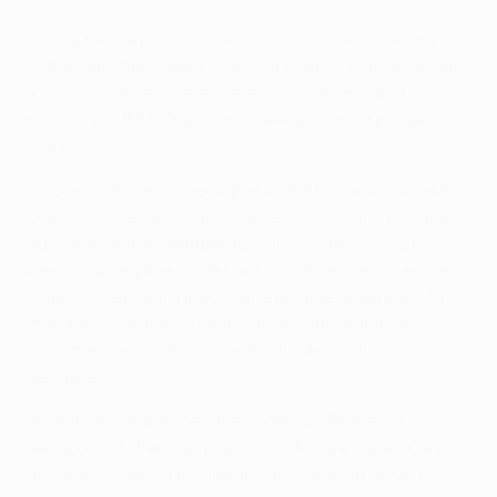
"Il n'y a pas de pression. Nous savons que ça va être
compliqué, nous savons que ça va être difficile de jouer
ici, mais il y a de la sérénité et nous savons qu'à ce
niveau, en UEFA Champions League, il n'y a pas de
favori."
Plusieurs anciens coéquipiers vont être réunis mardi.
Outre Patrice Evra, Carlos Tévez et Cristiano Ronaldo,
qui ont évolué ensemble au Manchester United FC,
beaucoup de joueurs de Madrid connaissent très bien
Álvaro Morata qui a inscrit une dizaine de buts en 34
matches sous les couleurs de l'actuel champion
d'Europe. Il a rejoint la Juve à la fin de la saison
dernière.
"Morata a commencé à mes côtés au Real et j'ai
beaucoup d'affection pour lui", a déclaré Pepe. "C'est
un garçon très particulier, je suis ravi de le revoir à