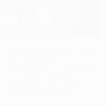
Pepe s'exprime en conférence de presse, lundi à Turin
©AFP/Getty Images
Les deux hommes, qui ont évolué ensemble au Real, se
retrouvent en demi-finales aller de l'
UEFA Champions
League
en Italie, mardi soir.
"Nous affrontons l'équipe italienne typique", a déclaré
le défenseur central international portugais. "Mais
nous sommes préparés pour cela. Nous sommes
confiants. Nous pensons pouvoir ramener un bon
résultat avant le match retour à Madrid."