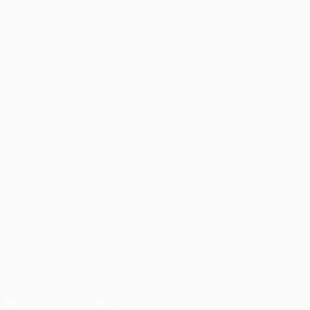
Matches
Équipes
UEFA.tv
Infos
Tirages
Histoire
Jeux
À propos
Stats
Boutique (clubs)
VOIR
ÉGALEMENT
fr.UEFA.com
Fondation
UEFA pour
l'enfance
SUIVEZ-NOUS SUR
Télécharger l'appli officielle