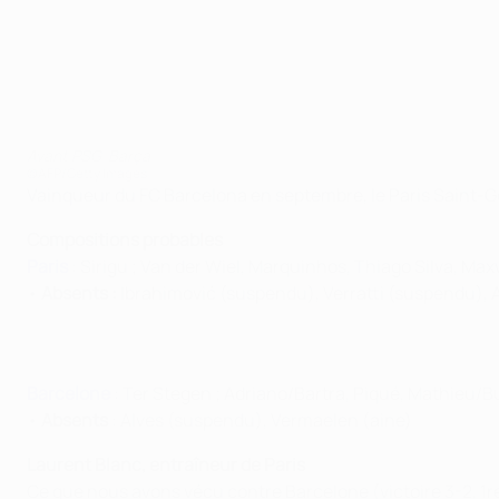
Avant PSG-Barça
©AFP/Getty Images
Vainqueur du FC Barcelona en septembre, le Paris Saint-Ge
Compositions probables
Paris
: Sirigu ; Van der Wiel, Marquinhos, Thiago Silva, Max
•
Absents :
Ibrahimović (suspendu), Verratti (suspendu), 
Barcelone
: Ter Stegen ; Adriano/Bartra, Piqué, Mathieu/Bu
•
Absents
: Alves (suspendu), Vermaelen (aine)
Laurent Blanc, entraîneur de Paris
Ce que nous avons vécu contre Barcelone (victoire 3-2, 1re 