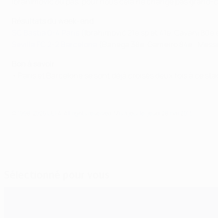
Ibrahimovic ou pas, pour nous cela ne change pas grand-chos
Résultats du week-end
SC Bastia 0-4 Paris
(Ibrahimović 21e sp et 41e, Cavani 80e
Sevilla FC 2-2 Barcelona
(Banega 38e, Gameiro 84e ; Messi
Bon à savoir
• Paris et Barcelone se sont déjà croisés deux fois à ce st
© 1998-2026 UEFA. All rights reserved.
Mis à jour le: jeudi 28 mai 2015
Sélectionné pour vous