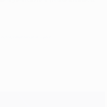
lein de grands joueurs et de quoi pallier leurs absences.
 notre présentation du match
.