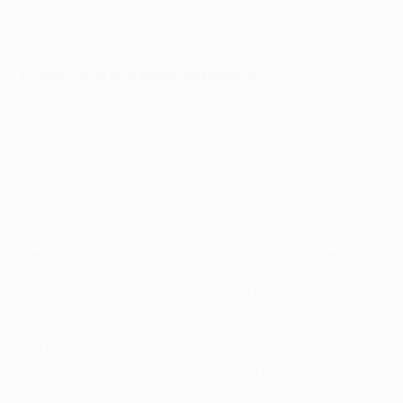
quand il arrivera à dribbler un ou deux joueurs, il bute sur l
Luis Suárez et Barcelone
Luis Enrique, entraîneur de Barcelone
Nous sommes au même niveau qu'au début de la saison. Lors
des occasions.
En ce moment, j'aime tous les aspects de mon équipe. C'e
C'est notre objectif. Nous allons essayer de gagner ce prem
avoir les mêmes ambitions. Les deux équipes vont vouloir la
Paris a déjà montré en phase de groupes que c'était un cand
Cela va être ouvert, les deux équipes peuvent se qualifier.
Je pense que ça va être un match à buts et j'espère que n
peut s'attendre à beaucoup de buts.
Nous avons étudié Paris. Nous avons vu les dangers de cette
dangereux. Elle ressemble un peu à notre équipe. C'est pou