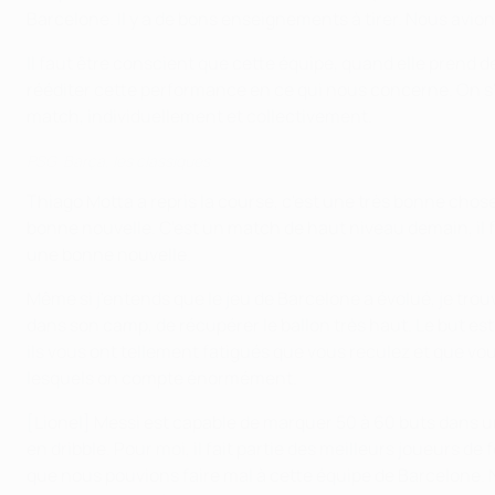
Barcelone. Il y a de bons enseignements à tirer. Nous avi
Il faut être conscient que cette équipe, quand elle prend d
rééditer cette performance en ce qui nous concerne. On s'a
match, individuellement et collectivement.
PSG-Barça, les classiques
Thiago Motta a repris la course, c'est une très bonne chos
bonne nouvelle. C'est un match de haut niveau demain, il 
une bonne nouvelle.
Même si j'entends que le jeu de Barcelone a évolué, je trou
dans son camp, de récupérer le ballon très haut. Le but es
ils vous ont tellement fatigués que vous reculez et que vou
lesquels on compte énormément.
[Lionel] Messi est capable de marquer 50 à 60 buts dans une
en dribble. Pour moi, il fait partie des meilleurs joueurs d
que nous pouvions faire mal à cette équipe de Barcelone. N