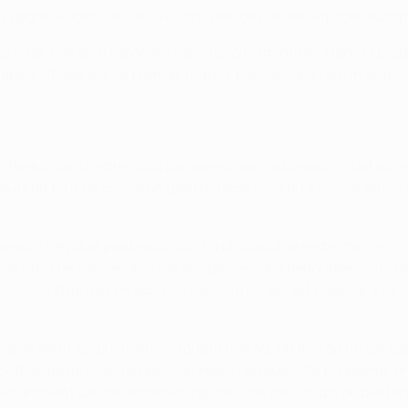
ons gagné à domicile. Nous étions une des seules équipes euro
es buts, elle peut répondre dans les cinq minutes. Dans la pré
perçoit que sur ce premier match, nous avions fait un grand m
e. Beaucoup d'entre nous pensaient que sa blessure était assez
faudrait tout de même un petit miracle pour qu'il puisse être
ve qu'il n'évolue pas beaucoup. La philosophie reste, même si 
t de fatiguer l'adversaire par des passes, des dédoublements 
s vous retrouvez en position de contre. [Javier] Pastore, Edins
 saison. Dès qu'il n'en marquera que 40, on dira qu'il n'est pa
e football de tous les temps. Comment l'arrêter ? Ce problème, 
otamment par des attaques rapides, par des coups de pied arrêté