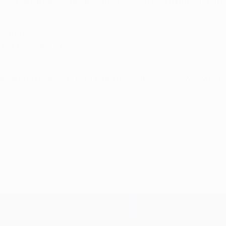
e. Je rappelle que sans lui ils nous ont déjà battus; ils ont p
 et 90e+2)
 14e, Neymar 31e)
ade de la compétition. Pour quels résultats ?
Découvrez-le dans