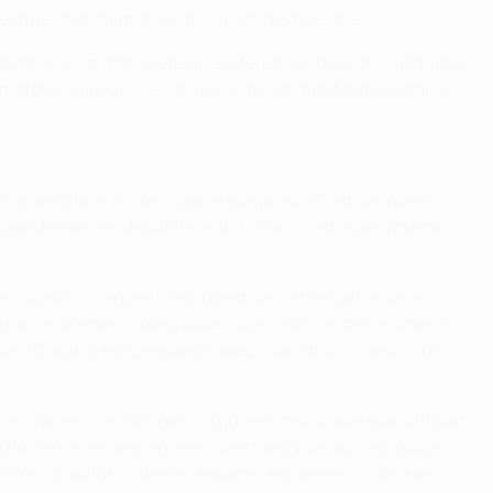
péennes à avoir marqué trois buts à Barcelone.
paration, ce match a été une référence pour nous. Il faudra
atch. D'ailleurs, les deux équipes avaient fait un grand
 grave. Elle est moins grave que prévu. C'est déjà une
 aligné demain en début de match. Mais c'est quand même
les joueurs changent. Le but est de mettre l'adversaire
de passe. Même si vous voulez jouer, à un certain moment,
on [Cavani] et [Ezequiel] Lavezzi sont trois joueurs sur
s en forme. C'est un garçon qui est implacable quand il part
on doit le régler de manière collective. Nous avons prouvé
s. Il faudra limiter les espaces et faire en sorte que,