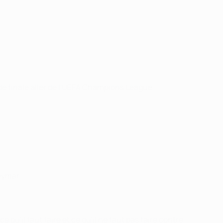
de finale aller de l'UEFA Champions League.
eymar.
u'il faut faire et ce qu'il ne faut pas faire contre