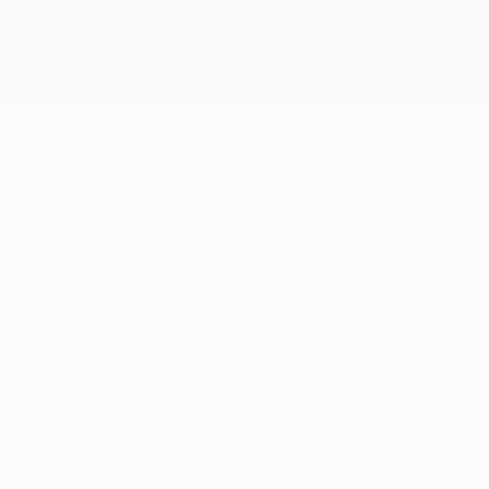
Obtenir
 tel exploit en quarts de finale aller.