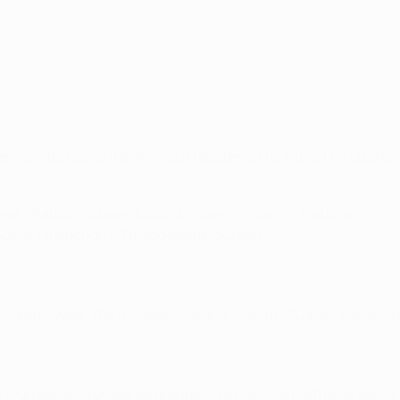
rmain de Laurent Blanc veut répéter un tel exploit en quarts 
well ; Rabiot, Cabaye, Matuidi ; Lavezzi, Cavani, Pastore.
Aurier (suspendu), Thiago Motta (cuisse)
squets, Alba ; Rakitić, Mascherano, Iniesta ; Suárez, Messi, N
journée de la phase de groupes) va nous permettre de savoir ce q