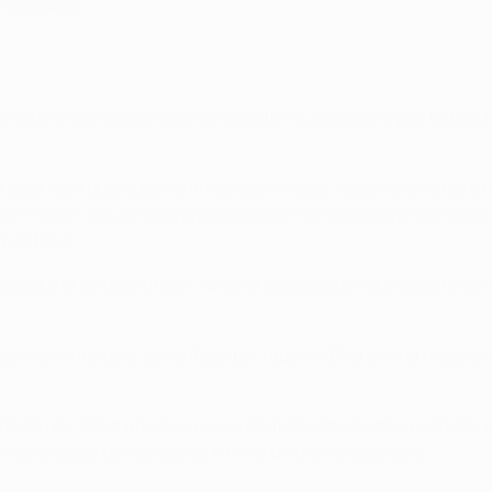
e troisième.
que je me souviens de ce match, nous n'avions pas fait un bo
st pour cela que nous sommes à ce niveau. Nous devons faire 
ier match. Nous n'allons pas calculer. On va essayer de remporte
 victoire.
idat à la victoire finale. Après la qualification aux dépens de 
ous allons marquer davantage par rapport à Paris. Si on regar
 équipe. C'est une équipe qui peut construire depuis l'arrière
r cela que je pense que ça va être un grand spectacle.