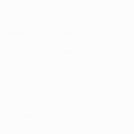
n résultat, mais le match avait été bon. Nous avions eu
mieux encore. Nous pouvons améliorer nos statistiques.
r la victoire. En face de nous, il y a une équipe qui va
Chelsea, son statut n'a fait que se conforter dans ce sens.
de tous les matches précédents entre ces deux équipes, on
, qui peut jouer en contre. Elle regorge d'éléments