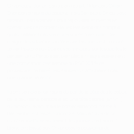
Chypriotes. Sur un centre en retrait, l'Irlandais Cillian
Sheridan a repris du gauche mais Salvatore Sirigu s'est
détendu parfaitement pour repousser et mettre en
corner. Dès ce moment-là, les Parisiens ont compris
qu'ils n'allaient pas vivre une soirée tranquille. Car
malgré des situations intéressantes que s'est procuré
Javier Pastore aux 20e et 45e minutes, sur lesquelles le
gardien Urko Pardo était bien placé, malgré également
une domination d'ensemble du PSG (68 % de
possession de balle), les Parisiens n'affichaient pas
une grande sérénité.
Ils ont semblé avoir repris du poil de la bête dès le début
de la deuxième période avec une tête cadrée (enfin !)
d'Edinson Cavani mais le portier espagnol, formé à
Barcelone, est resté concentré. Mais à force de se
montrer inefficaces devant, les joueurs de Laurent
Blanc ont laissé aux Chypriotes la possibilité de