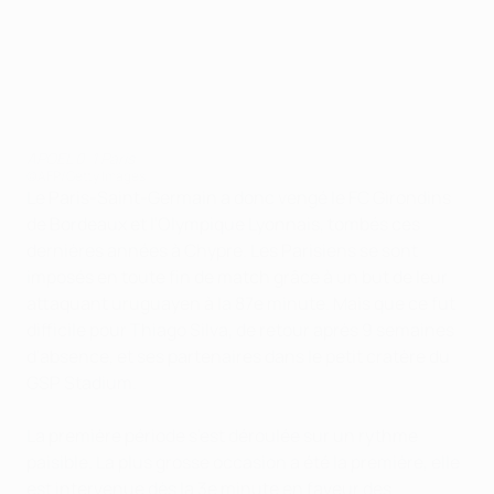
APOEL 0-1 Paris
©AFP/Getty Images
Le Paris-Saint-Germain a donc vengé le FC Girondins
de Bordeaux et l'Olympique Lyonnais, tombés ces
dernières années à Chypre. Les Parisiens se sont
imposés en toute fin de match grâce à un but de leur
attaquant uruguayen à la 87e minute. Mais que ce fut
difficile pour Thiago Silva, de retour après 9 semaines
d'absence, et ses partenaires dans le petit cratère du
GSP Stadium.
La première période s'est déroulée sur un rythme
paisible. La plus grosse occasion a été la première, elle
est intervenue dès la 3e minute en faveur des