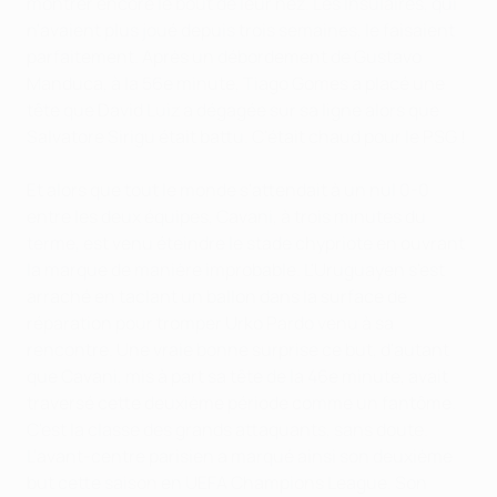
montrer encore le bout de leur nez. Les Insulaires, qui
n'avaient plus joué depuis trois semaines, le faisaient
parfaitement. Après un débordement de Gustavo
Manduca, à la 56e minute, Tiago Gomes a placé une
tête que David Luiz a dégagée sur sa ligne alors que
Salvatore Sirigu était battu. C'était chaud pour le PSG !
Et alors que tout le monde s'attendait à un nul 0-0
entre les deux équipes, Cavani, à trois minutes du
terme, est venu éteindre le stade chypriote en ouvrant
la marque de manière improbable. L'Uruguayen s'est
arraché en taclant un ballon dans la surface de
réparation pour tromper Urko Pardo venu à sa
rencontre. Une vraie bonne surprise ce but, d'autant
que Cavani, mis à part sa tête de la 46e minute, avait
traversé cette deuxième période comme un fantôme.
C'est la classe des grands attaquants, sans doute.
L'avant-centre parisien a marqué ainsi son deuxième
but cette saison en UEFA Champions League. Son