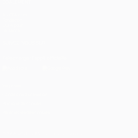
ÉGALEMENT
fr.UEFA.com
Fondation
UEFA pour
l'enfance
SUIVEZ-NOUS SUR
Télécharger l'appli officielle
Vie privée
Conditions d'utilisation
Politique de cookies
Paramètres des cookies
© 1998-2026 UEFA. Tous droits réservés.