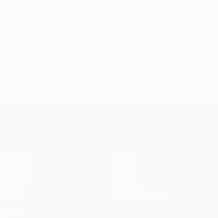
équipe, elle, conserve sa place de leader du groupe
devant le Barça.
© 1998-2026 UEFA. All rights reserved.
Mis à jour le: vendredi 29 mai 2015
UEFA Champions League
Matches
Équipes
UEFA.tv
Infos
Tirages
Histoire
Jeux
À propos
Stats
Boutique (clubs)
VOIR