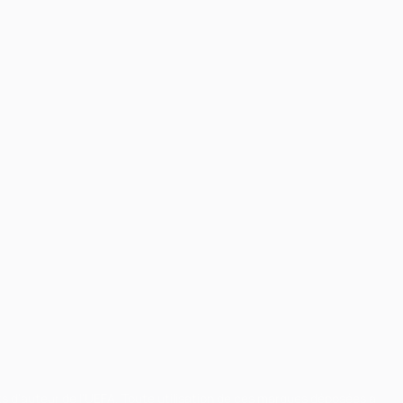
ts d'auteur de l'UEFA. Toute utilisation de ces marques déposées à