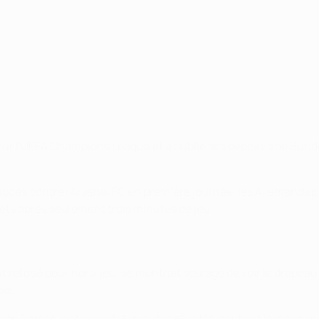
our l'UEFA Champions League et a oublié ses déboires de Bunde
ccès contre l'Arsenal FC en première journée, les Allemands p
ilets après seulement trois minutes de jeu.
 refusé pour hors-jeu, se montrait soulagé de voir le drapeau s
des.
Adrián Ramos, entré quatre minutes plus tôt, doublait la marqu