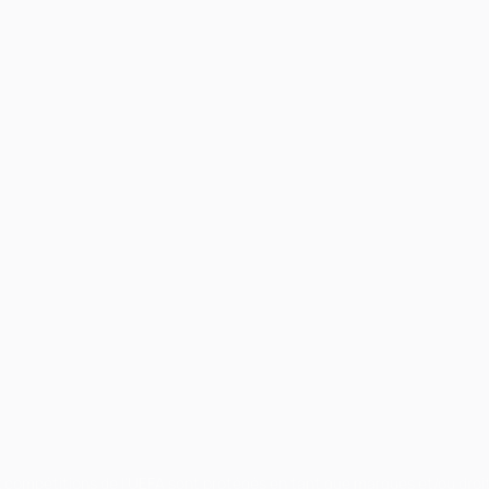
ux compétitions de l'UEFA sont protégés en tant que marques et/ou droi