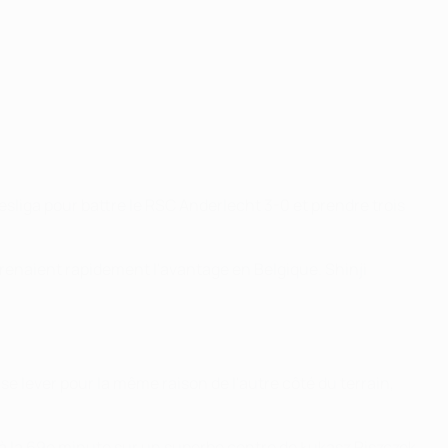
sliga pour battre le RSC Anderlecht 3-0 et prendre trois
renaient rapidement l'avantage en Belgique. Shinji
e lever pour la même raison de l'autre côté du terrain,
e à la 69e minute sur un superbe centre de Łukasz Piszczek.