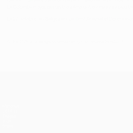
Le Colombien ajoutait un troisième but dix minutes plus ta
Le 22 octobre, les Belges accueillent Arsenal et Dortmund
© 1998-2026 UEFA. All rights reserved.
Mis à jour le: vendredi 29 mai 2015
UEFA Champions League
Matches
UEFA.tv
Tirages
Jeux
Stats