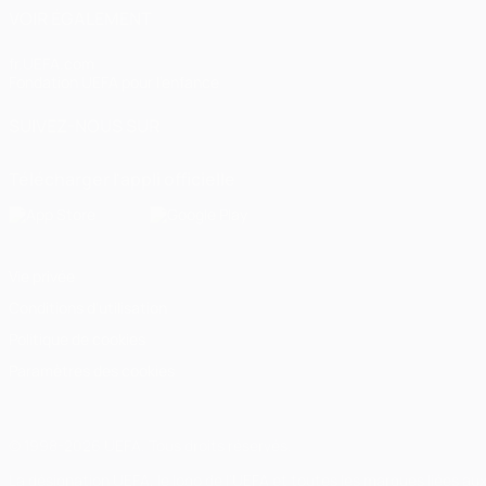
VOIR ÉGALEMENT
fr.UEFA.com
Fondation UEFA pour l'enfance
SUIVEZ-NOUS SUR
Télécharger l'appli officielle
Vie privée
Conditions d'utilisation
Politique de cookies
Paramètres des cookies
© 1998-2026 UEFA. Tous droits réservés.
La désignation UEFA, le logo de l'UEFA et toutes les marques liées a