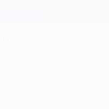
cht
eu et Adrián Ramos inscrit un doublé.