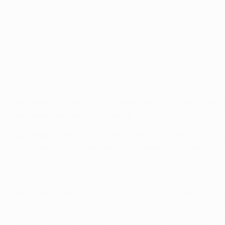
Anderlecht 0-3 Dortmund
©AFP/Getty Images
Le Borussia Dortmund a à nouveau prouvé qu'il était fait p
points d'avance dans le Groupe D.
Après deux revers et un nul en championnat depuis leur su
Kagawa servait Ciro Immobile qui glissait le cuir dans les f
Auparavant invaincu cette saison, Anderlecht voyait un but
puis éprouvait des difficultés devant les attaques alleman
Celles-ci allaient d'ailleurs payer en deuxième période : 