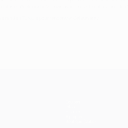
rd alors qu'Aleksandar Mitrović avait trouvé le poteau pour le
 se rend en Turquie pour rencontrer Galatasaray.
Équipes
Infos
Histoire
À propos
Boutique (clubs)