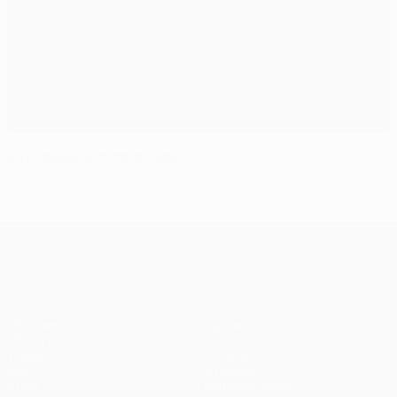
Xavi, passes et contrôles
UEFA Champions League
Matches
Équipes
UEFA.tv
Infos
Tirages
Histoire
Jeux
À propos
Stats
Boutique (clubs)