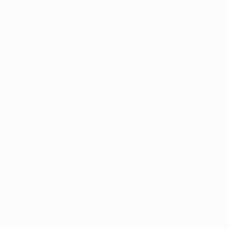
UEFA.com. Vous pouvez aussi jouer
au Fantasy football
et faire
vos pronostics
. Il y a des cadeaux à gagner.
•
Liens clé
:
Fantasy
,
blog
,
News
,
Vidéo
,
Pronostiqueur
,
Photos
,
Calendrier
,
Classements
,
Statistiques
,
Histoire
,
dossiers de presse
Médias sociaux
Facebook (avec des posts en français selon la langue
de votre profil)
- 36,3 millions de J'aime
@UEFAcom_fr
- 21k abonnés
• Échangez avec le mot-dièse
#LdC
Gagnez avec UEFA.COM
•
Fantasy Football
Des centaines de milliers d'entraîneurs font leur
équipe pour chaque journée. Il y a des PlayStation Vita
et des PS4 à gagner.