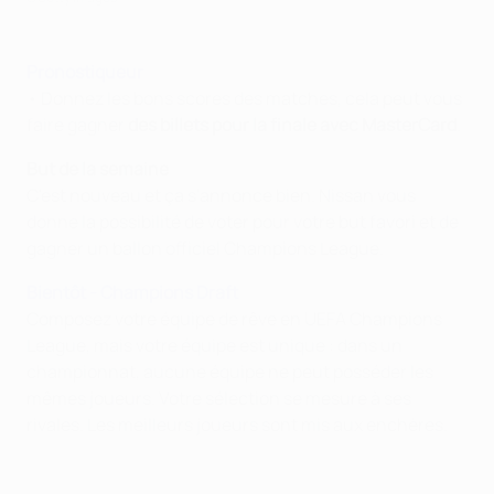
Pronostiqueur
• Donnez les bons scores des matches, cela peut vous
faire gagner
des billets pour la finale avec MasterCard
.
But de la semaine
C'est nouveau et ça s'annonce bien. Nissan vous
donne la possibilité de voter pour votre but favori et de
gagner un ballon officiel Champions League.
Bientôt - Champions Draft
Composez votre équipe de rêve en UEFA Champions
League, mais votre équipe est unique : dans un
championnat, aucune équipe ne peut posséder les
mêmes joueurs. Votre sélection se mesure à ses
rivales. Les meilleurs joueurs sont mis aux enchères.