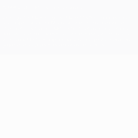
© 1998-2026 UEFA. Tous droits réservés.
La désignation UEFA, le logo de l'UEFA et toutes les marques liées
aux compétitions de l'UEFA sont protégés en tant que marques
et/ou droits d'auteur de l'UEFA. Toute utilisation de ces marques
déposées à des fins commerciales est interdite. L'utilisation de la
plate-forme UEFA.com implique que vous acceptez les Conditions
générales et les Dispositions en matière de vie privée.