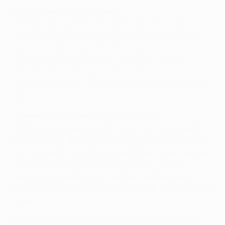
Falcao, attaquant de Monaco
C'est un groupe assez homogène, toutes les équipes
auront leur chance pour la qualification. Certaines
équipes sont plus expérimentées que nous, mais nous
allons défendre nos chances avec beaucoup de
volonté. Notre club a une belle histoire avec la
Champions League, nous allons tout faire pour en être
dignes.
Leonardo Jardim, entraîneur de Monaco
C'est un groupe sans équipe favori mais avec quatre
belles équipes, avec beaucoup de qualité. C'est ouvert
pour tout le monde et c'est une bonne chose. Avec de
la concentration et beaucoup de travail, on peut
parvenir à se qualifier pour les 8es. J'espère que le
Stade sera plein et les supporters nombreux pour nous
soutenir.
Nuno Gomes, directeur des relations étrangères de