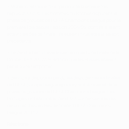
• Monaco retrouve l'Europe pour la première fois
depuis 2005/06. Les hommes du Rocher disputent la
phase de groupes de l'UEFA Champions League pour la
première fois depuis l'édition 2004/05, dont ils avaient
atteint les 8es de finale ; ils étaient finalistes la saison
précédente.
• Le Zenit a battu Leverkusen en quarts de finale de la
Coupe UEFA 2007/08, édition que les Russes allaient
par la suite remporter.
• Benfica a disputé et perdu les deux dernières finales
de l'UEFA Europa League après avoir été reversé de la
phase de groupes de l'UEFA Champions League. Les
Portugais ont éliminé le Zenit 4-3 sur l'ensemble des
deux matches en 8es de finale d'UEFA Champions
League 2011/12.
Réactions