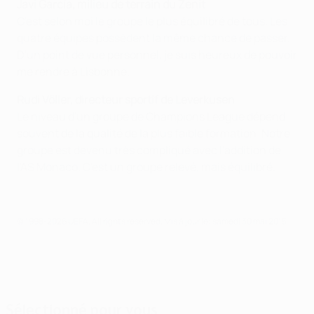
Javi García
,
milieu de terrain du Zenit
C'est selon moi le groupe le plus équilibré de tous. Les
quatre équipes possèdent la même chance de passer.
D'un point de vue personnel, je suis heureux de pouvoir
me rendre à Lisbonne.
Rudi Völler, directeur sportif de Leverkusen
Le niveau d'un groupe de Champions League dépend
souvent de la qualité de la plus faible formation. Notre
groupe est devenu très compliqué avec l'addition de
l'AS Monaco. C'est un groupe relevé, mais équilibré.
© 1998-2026 UEFA. All rights reserved.
Mis à jour le: samedi 30 mai 2015
Sélectionné pour vous