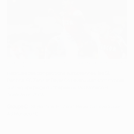
Radamel Falcao et Monaco seront ambitieux dans le Groupe C
©AFP/Getty Images
Habitués des compétitions européennes, les SL
Benfica, FC Zenit et Bayer 04 Leverkusen sont tombés
sur l'équipe piège du chapeau 4, l'AS Monaco FC,
finaliste en 2004.
Groupe C :
SL Benfica, FC Zenit, Bayer 04 Leverkusen,
AS Monaco FC