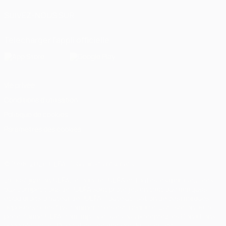
SUIVEZ-NOUS SUR
Télécharger l'appli officielle
Vie privée
Conditions d'utilisation
Politique de cookies
Paramètres des cookies
© 1998-2026 UEFA. Tous droits réservés.
La désignation UEFA, le logo de l'UEFA et toutes les marques liées
aux compétitions de l'UEFA sont protégés en tant que marques
et/ou droits d'auteur de l'UEFA. Toute utilisation de ces marques
déposées à des fins commerciales est interdite. L'utilisation de la
plate-forme UEFA.com implique que vous acceptez les Conditions
générales et les Dispositions en matière de vie privée.