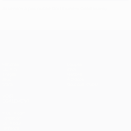
Arsenal n'a pas oublié Dortmund ni Galatasaray
UEFA Champions League
Matches
Équipes
UEFA.tv
Infos
Tirages
Histoire
Jeux
À propos
Stats
Boutique (clubs)
VOIR
ÉGALEMENT
fr.UEFA.com
Fondation
UEFA pour
l'enfance