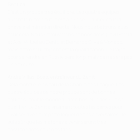
Benfica
C'est un groupe très équilibré. Les quatre équipes
auront le même but, c'est à dire se qualifier pour la
phase à élimination directe. Nous nous battrons aussi
pour cela. Nous retrouverons de bons amis (Javi García
et Axel Witsel au Zenit, et Bernardo Silva à Monaco,
mais notre seul objectif est la qualification. Le trajet
pour se rendre en Russie sera long, mais ce ne sera pas
une excuse.
André Villas-Boas, entraîneur du Zenit
Cela montre le niveau de la Champions League. Les
quatre équipes de notre groupe sont de bonnes
équipes ; tout le monde a l'ambition et le désir de se
qualifier. Le Zenit a vraiment toutes les cartes pour
rivaliser avec n'importe lequel de nos adversaires. Je
suis sûr que les matches à venir seront très
passionnants pour nos fans.