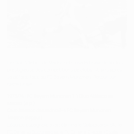
L'Atlético, 40 ans après
©UEFA.com
Le Club Atlético de Madrid retrouve la finale de la plus
prestigieuse des compétitions de clubs, 40 ans après
sa défaite face au FC Bayern München. Retour sur
cette finale...
1973/74 : FC Bayern München 1-1 Club Atlético de
Madrid (a.p.)
Club Atlético de Madrid 0-4 FC Bayern München
(match d'appui)
L'équipe espagnole avait éliminé le Galatasaray SK, le
FC Dinamo Bucuresti et le FK Crvena Zvezda (Etoile