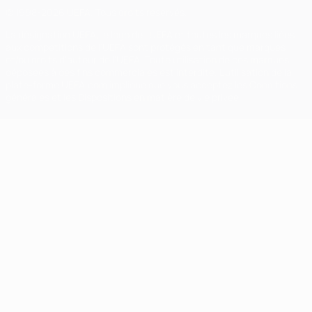
© 1998-2026 UEFA. Tous droits réservés.
La désignation UEFA, le logo de l'UEFA et toutes les marques liées
aux compétitions de l'UEFA sont protégés en tant que marques
et/ou droits d'auteur de l'UEFA. Toute utilisation de ces marques
déposées à des fins commerciales est interdite. L'utilisation de la
plate-forme UEFA.com implique que vous acceptez les Conditions
générales et les Dispositions en matière de vie privée.