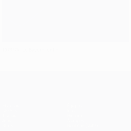
1973/74 : Le Bayern, enfin
UEFA Champions League
Matches
Équipes
UEFA.tv
Infos
Tirages
Histoire
Jeux
À propos
Stats
Boutique (clubs)