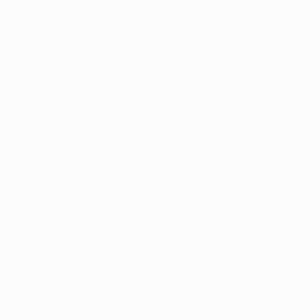
Rouge Belgrade) pour rencontrer en demi-finale le
Celtic FC dans un duel électrique. Trois joueurs de
l'Atlético étaient expulsés à Celtic Park avant que les
Espagnols s'imposent 2-0 dans leur stade Vicente
Calderón, mais ils allaient payer leurs efforts lors de la
finale organisée au Heysel à Bruxelles.
Alors qu'elle menait 1-0 à sept minutes de la fin de la
prolongation, grâce à un coup franc inscrit par Luis
Aragonés, la formation madrilène craquait à la
dernière minute devant Schwarzenbeck. Le
surlendemain, le Bayern s'imposait 4-0 en match
d'appui; avec des buts signés Hoeness et Müller.
© 1998-2026 UEFA. All rights reserved.
Mis à jour le: samedi 10 mai 2014