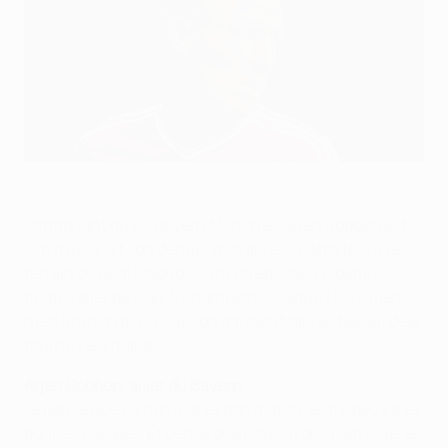
Arjen Robben, ancien joueur de Madrid, espère éliminer le club
espagnol pour conserver le trophée
©Getty Images
L'attaquant du FC Bayern München Arjen Robben est
loin d'avoir dit son dernier mot après la défaite sur le
terrain du Real Madrid CF, mercredi soir, en demi-
finales aller de l'UEFA Champions League (1-0). Rien
n'est fini non plus pour son gardien Manuel Neuer, déjà
tourné vers mardi.
Arjen Robben, ailier du Bayern
Je pense que ce fut un très bon match, entre deux très
bonnes équipes. Et pense que nous avons bien joué, en