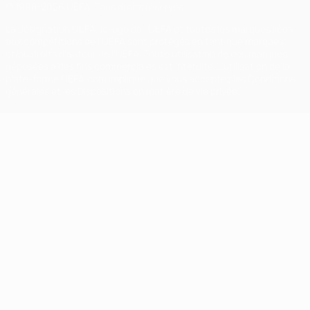
© 1998-2026 UEFA. Tous droits réservés.
La désignation UEFA, le logo de l'UEFA et toutes les marques liées
aux compétitions de l'UEFA sont protégés en tant que marques
et/ou droits d'auteur de l'UEFA. Toute utilisation de ces marques
déposées à des fins commerciales est interdite. L'utilisation de la
plate-forme UEFA.com implique que vous acceptez les Conditions
générales et les Dispositions en matière de vie privée.