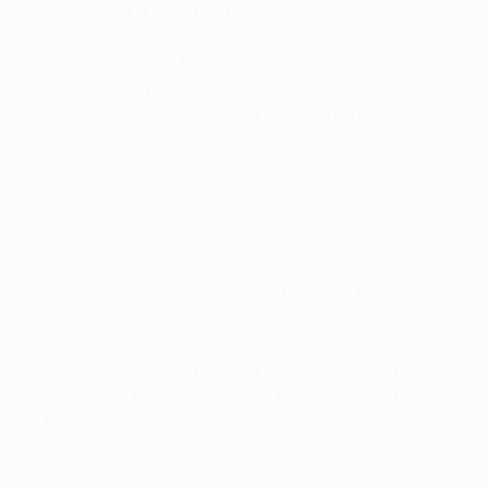
particulier si l'on compare ce match à ce que nous
avons produit ces deux ou trois dernières semaines
(en championnat). Nous avons réussi à élever notre
niveau de jeu, à maîtriser ce match, en particulier dans
la première période. Je m'attendais à une résistance
plus importante de la part de Madrid. Cette équipe est
restée derrière, elle n'a fait que défendre. La seule
chose qui nous a manqué ce soir, c'était un but.
C'est dommage pour nous de ne pas avoir réussi à
marquer ce but avant le match retour, mais nous
aurons tout de même beaucoup de confiance pour
cette rencontre. Madrid est une équipe dangereuse en
attaque. Il va falloir vraiment se méfier. Si vous perdez
le ballon trop facilement, elle peut très vite se
retrouver devant votre but et marquer facilement.
C'est exactement ce que l'on a vu avec leur but marqué