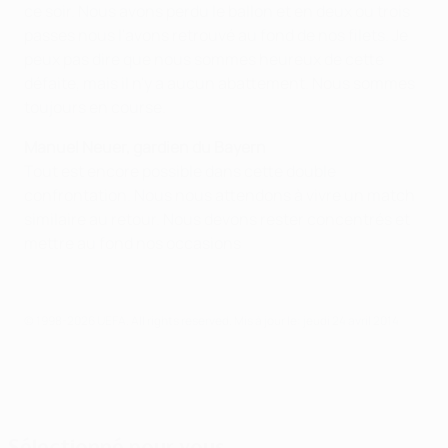
ce soir. Nous avons perdu le ballon et en deux ou trois
passes nous l'avons retrouvé au fond de nos filets. Je
peux pas dire que nous sommes heureux de cette
défaite, mais il n'y a aucun abattement. Nous sommes
toujours en course.
Manuel Neuer, gardien du Bayern
Tout est encore possible dans cette double
confrontation. Nous nous attendons à vivre un match
similaire au retour. Nous devons rester concentrés et
mettre au fond nos occasions
© 1998-2026 UEFA. All rights reserved.
Mis à jour le: jeudi 24 avril 2014
Sélectionné pour vous