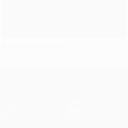
Demi-finales, les classiques
UEFA Champions League
Matches
Équipes
UEFA.tv
Infos
Tirages
Histoire
Jeux
À propos
Stats
Boutique (clubs)