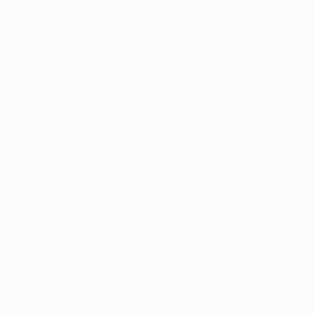
semblait à nouveau battu, le ballon était repoussé par
la barre.
Les Parisiens reprenaient le dessus à l'entame du
dernier quart d'heure et se procuraient à leur tour deux
occasions en deux minutes. Un centre de Javier
Pastore vers Edinson Cavani ne trouvait pas sa cible
mais arrivait sur Maxwell dont la frappe passait à
quelques centimètres du poteau opposé. Puis une
superbe diagonale de Yohan Cabaye trompait la
défense et trouvait Edinson Cavani mais la frappe de
l'Uruguayen passait au-dessus.
Chelsea laissait passer l'orage et, à la 87e minute,
César Azpilicueta envoyait un long ballon en
profondeur que Christophe Jallet ne parvenait pas à
écarter et Demba Ba jaillissait pour tromper Sirigu à
bout portant. Une fin cruelle pour le PSG qui quitte la
compétition en quarts de finale pour la seconde saison