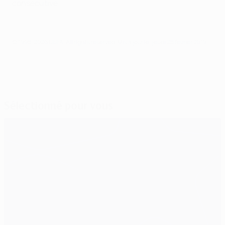
consécutive.
© 1998-2026 UEFA. All rights reserved.
Mis à jour le: jeudi 28 février 2019
Sélectionné pour vous