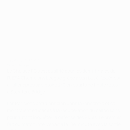
Chelsea 2-0 PSG
©Getty Images
Le Chelsea FC s'est qualifié pour les demi-finales de
l'UEFA Champions League grâce à son but à l'extérieur
à l'aller après sa victoire 2-0 en quarts de finale retour
à Stamford Bridge.
Les Parisiens entraient bien dans la rencontre et se
montraient efficaces à la récupération du ballon sans
pour autant inquiéter la défense des Blues. Le premier
fait du match intervenait à la 18e minute avec la sortie