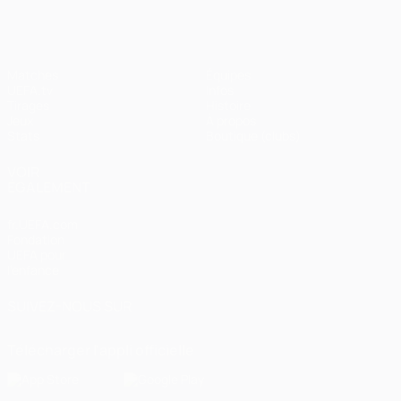
Matches
Équipes
UEFA.tv
Infos
Tirages
Histoire
Jeux
À propos
Stats
Boutique (clubs)
VOIR
ÉGALEMENT
fr.UEFA.com
Fondation
UEFA pour
l'enfance
SUIVEZ-NOUS SUR
Télécharger l'appli officielle