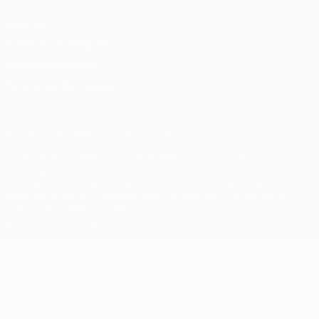
Vie privée
Conditions d'utilisation
Politique de cookies
Paramètres des cookies
© 1998-2026 UEFA. Tous droits réservés.
La désignation UEFA, le logo de l'UEFA et toutes les marques liées
aux compétitions de l'UEFA sont protégés en tant que marques
et/ou droits d'auteur de l'UEFA. Toute utilisation de ces marques
déposées à des fins commerciales est interdite. L'utilisation de la
plate-forme UEFA.com implique que vous acceptez les Conditions
générales et les Dispositions en matière de vie privée.