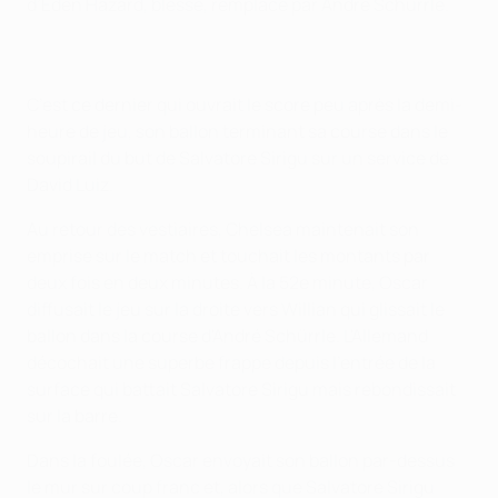
d’Eden Hazard, blessé, remplacé par Andre Schürrle.
C’est ce dernier qui ouvrait le score peu après la demi-
heure de jeu, son ballon terminant sa course dans le
soupirail du but de Salvatore Sirigu sur un service de
David Luiz.
Au retour des vestiaires, Chelsea maintenait son
emprise sur le match et touchait les montants par
deux fois en deux minutes. À la 52e minute, Oscar
diffusait le jeu sur la droite vers Willian qui glissait le
ballon dans la course d'André Schürrle. L'Allemand
décochait une superbe frappe depuis l'entrée de la
surface qui battait Salvatore Sirigu mais rebondissait
sur la barre.
Dans la foulée, Oscar envoyait son ballon par-dessus
le mur sur coup franc et, alors que Salvatore Sirigu