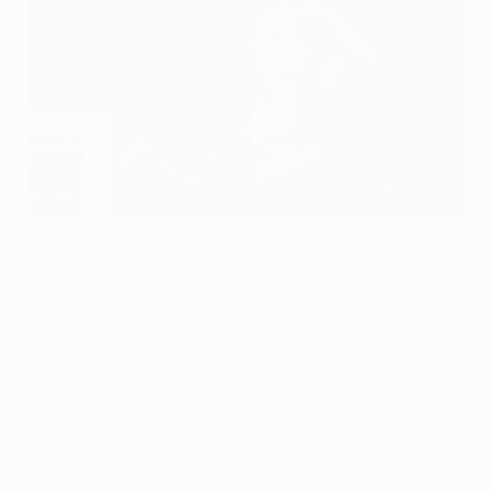
Zlatan Ibrahimović et Paris sont leaders de leur groupe
©Getty Images
Les joueurs du Paris Saint-Germain FC avaient un
large sourire après la victoire 3-0 devant le SL Benfica,
lors de la 2e journée de la phase de groupes de l'UEFA
Champions League.
Grégory Van der Wiel, défenseur du PSG
On a fait un bon match ce soir. On vient d’enchaîner
deux victoires en C1. Je pense qu’on a fait un grand pas
en tête de ce groupe. On était à la maison. Laurent