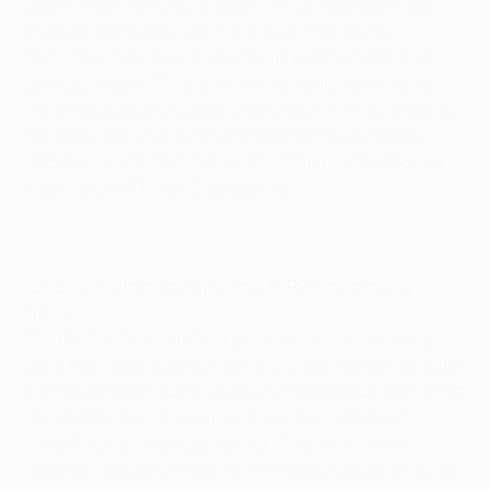
Blanc nous avait dit d’imposer notre jeu, de se créer
des occasions. On a démarré fort en marquant
d’entrée. Notre équipe est très forte. On possède de
grands joueurs. On grandit semaine après semaine.
Personnellement, je me sens de mieux en mieux dans
cette équipe. Je suis ravi d’avoir délivré une passe
décisive ce soir. Dimanche, on a match très spécial à
jouer face à l’OM en Championnat.
Zlatan Ibrahimović, capitaine du PSG, homme du
match
On a fait un bon match et j’ai eu la chance de marquer
deux fois. Mais le plus important, c’est l’équipe. Le côté
individuel passe après. Lorsque l’équipe joue bien, c’est
plus facile pour moi. Aujourd’hui, on a beaucoup
travaillé, on a beaucoup couru. Cela nous donne
beaucoup de confiance pour la suite, mais on garde la