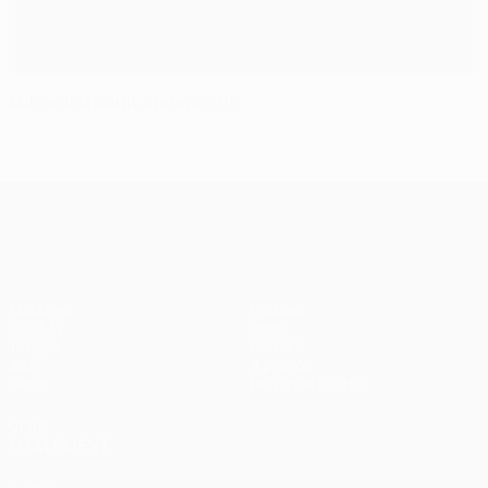
Mitroglou punit Anderlecht
UEFA Champions League
Matches
Équipes
UEFA.tv
Infos
Tirages
Histoire
Jeux
À propos
Stats
Boutique (clubs)
VOIR
ÉGALEMENT