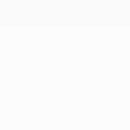
et/ou droits d'auteur de l'UEFA. Toute utilisation de ces marques
déposées à des fins commerciales est interdite. L'utilisation de la
plate-forme UEFA.com implique que vous acceptez les Conditions
générales et les Dispositions en matière de vie privée.