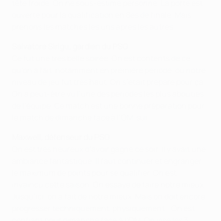
tête froide. On ne sous-estime personne. La porte est
ouverte pour la qualification en 8es de finale. Mais
prenons les matches les uns après les autres.
Salvatore Sirigu, gardien du PSG
Ce fut une très belle soirée. On est contents de ce
qu’on a fait, notamment en première période, où notre
niveau de jeu fut très haut. On s’était préparé pour ça.
On a peut-être vu l’une des périodes les plus abouties
de l’équipe. Ce match est une bonne préparation pour
le match de dimanche face à l’OM sui.
Maxwell, défenseur du PSG
On est très heureux d’avoir gagné ce soir. Il y avait une
ambiance fantastique. Il faut continuer et engranger
le maximum de points pour se qualifier. On est
invaincu cette saison. On essaye de faire notre mieux.
Jusqu’ici, on a fait de notre mieux. Mais on doit encore
progresser techniquement, physiquement… On est
confiant pour dimanche face à l’OM. On vise les 3