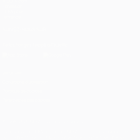
fr.UEFA.com
Fondation
UEFA pour
l'enfance
SUIVEZ-NOUS SUR
Télécharger l'appli officielle
Vie privée
Conditions d'utilisation
Politique de cookies
Paramètres des cookies
© 1998-2026 UEFA. Tous droits réservés.
La désignation UEFA, le logo de l'UEFA et toutes les marques liées
aux compétitions de l'UEFA sont protégés en tant que marques