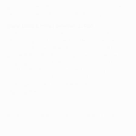
points comme à chaque fois, même si on sait que ce ne
sera pas facile. Ce match est très attendu par nos fans.
Blaise Matuidi, milieu de terrain du PSG
Ce fut une bonne victoire, avec tout : du jeu, des buts.
On n’a pas pris de but, on est content. On s’est rendu le
match facile, avec cette belle entame. Si on réussit à
gagner le troisième match du groupe C, ce sera de bon
augure pour la qualification. Ce soir on a montré qu’on
avait une très bonne équipe. C’est important pour la
confiance. On savait qu’on avait une poule où toutes
les équipes allaient nous attendre. Pour l’instant, on
répond présent.
© 1998-2026 UEFA. All rights reserved.
Mis à jour le: jeudi 3 octobre 2013