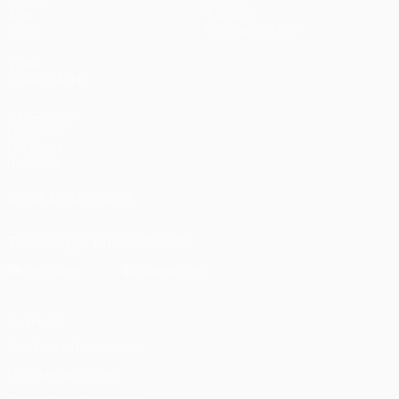
Jeux
À propos
Stats
Boutique (clubs)
VOIR
ÉGALEMENT
fr.UEFA.com
Fondation
UEFA pour
l'enfance
SUIVEZ-NOUS SUR
Télécharger l'appli officielle
Vie privée
Conditions d'utilisation
Politique de cookies
Paramètres des cookies