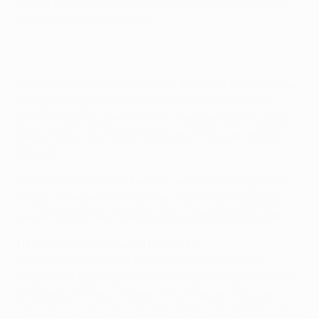
pas su attaquer correctement et nous nous sommes
créé très peu d'occasions.
Ils ont très bien joué en contre. Ils ont parfaitement su
utiliser les couloirs et nous ont fait très mal. Nous
avons été particulièrement vulnérables sur coups de
pied arrêtés. Ils ont été meilleurs et nous devons les
féliciter.
Nous ne devons rien préparer de particulier (pour le
retour). Il reste 90 minutes et nous ferons tout pour
que le miracle se produise après ce terrible résultat.
Dani Alves, défenseur de Barcelone
Remonter un 4-0 sera très compliqué mais nous
ferons tour pour repartir la tête haute en ayant donné
le meilleur de nous-mêmes. Pour l'heure, nous ne
pouvons que féliciter nos adversaires. Ils ont beaucoup