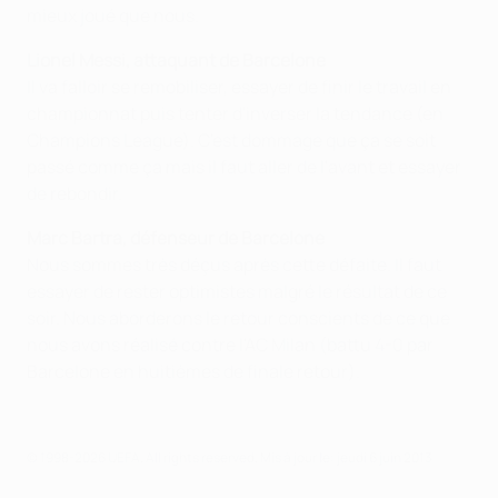
mieux joué que nous.
Lionel Messi, attaquant de Barcelone
Il va falloir se remobiliser, essayer de finir le travail en
championnat puis tenter d'inverser la tendance (en
Champions League). C'est dommage que ça se soit
passé comme ça mais il faut aller de l'avant et essayer
de rebondir.
Marc Bartra, défenseur de Barcelone
Nous sommes très déçus après cette défaite. Il faut
essayer de rester optimistes malgré le résultat de ce
soir. Nous aborderons le retour conscients de ce que
nous avons réalisé contre l'AC Milan (battu 4-0 par
Barcelone en huitièmes de finale retour).
© 1998-2026 UEFA. All rights reserved.
Mis à jour le: jeudi 6 juin 2013