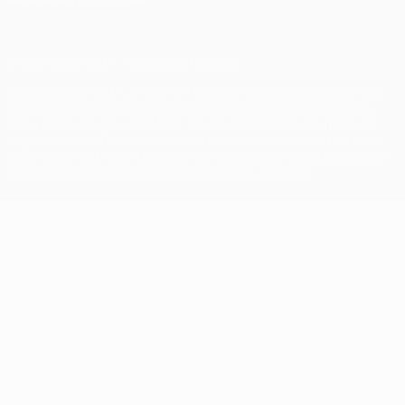
© 1998-2026 UEFA. Tous droits réservés.
La désignation UEFA, le logo de l'UEFA et toutes les marques liées
aux compétitions de l'UEFA sont protégés en tant que marques
et/ou droits d'auteur de l'UEFA. Toute utilisation de ces marques
déposées à des fins commerciales est interdite. L'utilisation de la
plate-forme UEFA.com implique que vous acceptez les Conditions
générales et les Dispositions en matière de vie privée.