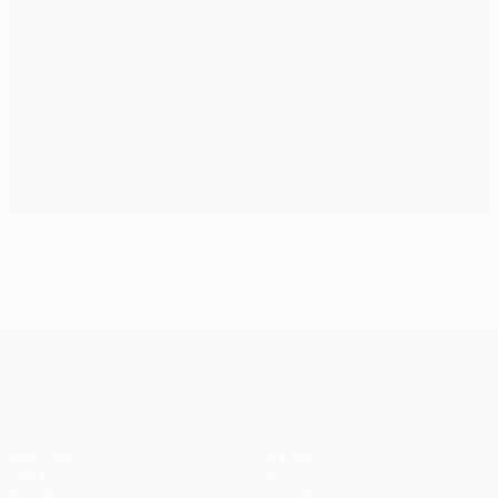
Xavi explique la philosophie du Barça
UEFA Champions League
Matches
Équipes
UEFA.tv
Infos
Tirages
Histoire