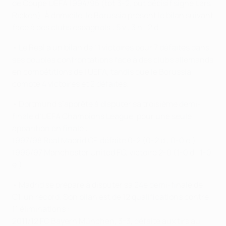
de Coupe UEFA 1994/95 (tot.3-2, but décisif signé Lars
Ricken). À domicile, le Borussia présent le bilan suivant
face à des clubs espagnols : 5 v., 3 n., 2 d.
• Le Real a un bilan de 11 victoires pour 7 défaites dans
ses doubles confrontations face à des clubs allemands
en compétitions de l'UEFA, tandis que le Borussia
compte 4 victoires et 2 défaites.
• Dortmund s’apprête à disputer sa troisième demi-
finale d’UEFA Champions League, pour une seule
apparition en finale :
1997/98 Real Madrid CF, défaite 0-2 (0-2 d., 0-0 e.)
1996/97 Manchester United FC, victoire 2-0 (1-0 d., 1-0
e.)
• Madrid se prépare à disputer sa 24e demi-finale de
C1, un record. Son bilan est de 12 qualifications contre
11 éliminations :
2011/12 FC Bayern München, 3-3, défaite aux tirs au