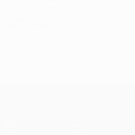
domicile en novembre 2009.
• Khedira a remporté le titre de Bundesliga 2006/07
avec le VfB Stuttgart.
© 1998-2026 UEFA. All rights reserved.
Mis à jour le: mercredi 4 décembre 2013
UEFA Champions League
Matches
Équipes
UEFA.tv
Infos
Tirages
Histoire