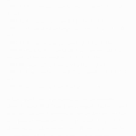
1965/66 FC Internazionale Milano, victoire 2-1 (1-0 d.,
1-1 e.)
1963/64 FC Zürich, victoire 8-1 (2-1 e., 6-0 d.)
1961/62 R. Standard de Liège, victoire 6-0 (4-0 d., 2-0
e.)
1959/60 FC Barcelona, victoire 6-2 (3-1 d., 3-1 e.)
1958/59 Club Atlético de Madrid, victoire en match à
rejouer sur terrain neutre 2-1 (2-1 d., 0-1 e.)
1957/58 Vasas SC, victoire 4-2 (4-0 d., 0-2 e.)
1956/57 Manchester United FC, victoire 5-3 (3-1 d., 2-2
e.)
1955/56 AC Milan, victoire 5-4 (4-2 d., 1-2 e.)
• Alors que Klopp se prépare à diriger sa première
demi-finale d’UEFA Champions League, Mourinho sera
aux commandes d’une équipe dans le dernier carré de
la C1 pour la septième fois (2 v. pour 4 d.). En 2010, il
dominait un club allemand, le FC Bayern München, en
finale avec le FC Internazionale Milano, même s’il