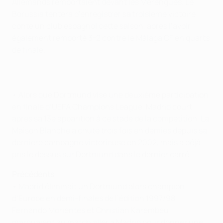
Allemands remportaient devant les Merengues. Le
Borussia tentera d’enregistrer sa troisième victoire
conte un club espagnol cette saison, après l’avoir
également remporté 3-2 contre le Málaga CF en quarts
de finale.
• Alors que Dortmund vise une deuxième participation
en finale d’UEFA Champions League, Madrid court
après sa 13e apparition à ce stade de la compétition. La
Maison Blanche a chuté trois fois en demies depuis sa
dernière campagne victorieuse en 2002, mais a déjà
pris le dessus sur Dortmund dans le dernier carré.
Précédents
• Madrid éliminait un Dortmund alors champion
d’Europe en demi-finales de l’édition 1997/98.
Fernando Morientes et Christian Karembeu
marquaient au match aller à Madrid pour donner une