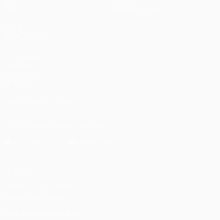
Jeux
À propos
Stats
Boutique (clubs)
VOIR
ÉGALEMENT
fr.UEFA.com
Fondation
UEFA pour
l'enfance
SUIVEZ-NOUS SUR
Télécharger l'appli officielle
Vie privée
Conditions d'utilisation
Politique de cookies
Paramètres des cookies