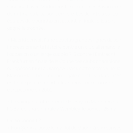
s’inclinait avec Madrid contre ces mêmes Bavarois en
demi-finales la saison dernière. Les deux fois où les
équipes de Mourinho ont atteint la finale, elles ont
gagné le trophée.
• Madrid écrivait l’une des plus grandes lignes de son
impressionnante histoire contre un club allemand, à
l’occasion d’un large succès 7-3 contre l’Eintracht
Frankfurt en finale de la Coupe des clubs champions
européens 1960 à Glasgow. Dans cette même ville, la
Maison Blanche dominant également Leverkusen 2-1
en finale pour remporter leur neuvième couronne
européenne en 2002.
• Le vainqueur affrontera le FC Bayern München ou le
FC Barcelona en finale à Wembley, le samedi 25 mai.
On se connaît ?
• Nuri Şahin a porté le maillot de Madrid à dix reprises