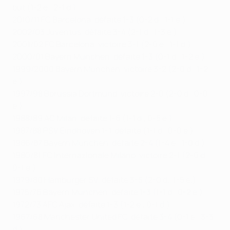
but (1-2 e., 2-1 d.)
2010/11 FC Barcelona, défaite 1-3 (0-2 d., 1-1 e.)
2002/03 Juventus, défaite 3-4 (2-1 d., 1-3 e.)
2001/02 FC Barcelona, victoire 3-1 (2-0 e., 1-1 d.)
2000/01 Bayern München, défaite 1-3 (0-1 d., 1-2 e.)
1999/2000 Bayern München, victoire 3-2 (2-0 d., 1-2
e.)
1997/98 Borussia Dortmund, victoire 2-0 (2-0 d., 0-0
e.)
1988/89 AC Milan, défaite 1-6 (1-1 d., 0-5 e.)
1987/88 PSV Eindhoven 1-1, défaite (1-1 d., 0-0 e.)
1986/87 Bayern München, défaite 2-4 (1-4 e., 1-0 d.)
1980/81 FC Internazionale Milano, victoire 2-1 (2-0 d.,
0-1 e.)
1979/80 Hamburger SV, défaite 3-5 (2-0 d., 1-5 e.)
1975/76 Bayern München, défaite 1-3 (1-1 d., 0-2 e.)
1972/73 AFC Ajax, défaite 1-3 (1-2 e., 0-1 d.)
1967/68 Manchester United FC, défaite 3-4 (0-1 e., 3-3
d.)