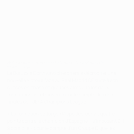
Antécédents : Borussia Dortmund - Real Madrid CF
©Getty Images
Le Borussia Dortmund cherchera à décrocher une
nouvelle victoire face au Real Madrid CF suite à son
succès en phase de groupes alors que les deux
formations se retrouvent pour le compte des demi-
finales de l’UEFA Champions League.
• La formation de Jürgen Klopp décrochait quatre
points contre le champion d’Espagne – s’imposant 2-1
à domicile – pour le compte d’un Groupe D que les