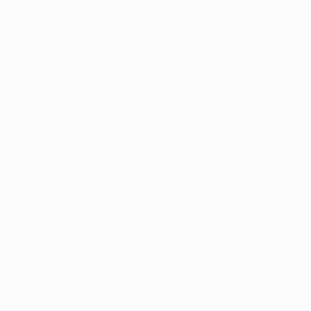
victoire 2-0 sur l’ensemble des deux matches à la
formation de Jupp Heynckes, qui remportait par la
suite le trophée. Le directeur sportif et le coordinateur
de l’équipe junior de Dortmund, Michael Zorc et Lars
Ricken, disputaient les deux rencontres pour les
Jaunes, alors sous les ordres de Nevio Scala.
• Les compositions des deux équipes à l’occasion du
match retour à Dortmund le 15 avril 1998 :
Dortmund
: Klos, Feiersinger, Binz, Kree (Zorc 12e),
Reuter, Ricken (Timm 76e), But, Möller, Heinrich, Tanko
(Decheiver 71e), Chapuisat.
Madrid
: Illgner, Panucci, Hierro, Sanz, Roberto Carlos,
Karembeu, Seedorf (Guti 88e), Redondo, Amavisca,
Morientes (Víctor 90e), Raúl (Jaime 74e).
• Madrid dominait Dortmund en deuxième phase de
groupes de l’édition 2002/03, s’imposant 2-1 à domicile
le 19 février 2003 sur des buts de Raúl González et