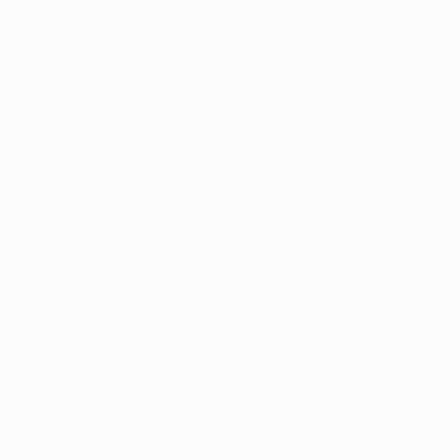
• En phase de groupes cette saison, Robert
Lewandowski et Marcel Schmelzer marquaient
respectivement avant et après Cristiano Ronaldo pour
offrir à Dortmund une victoire 2-1 le 24 octobre. Deux
semaines plus tard, les Allemands menaient à deux
reprises dans la capitale espagnole par l’intermédiaire
de Marco Reus et un but contre son camp d’Álvaro
Arbeloa, mais Pepe et Özil égalisaient à deux reprises
pour les Madrilènes, le dernier but du match étant
inscrit à la 89e minute de jeu.
Repères
• Dortmund présente le meilleur bilan à domicile des
quatre équipes présentes dans le dernier carré, ayant
remporté cinq rencontres sur cinq, pour un score
cumulé de 10-3.
• Le revers 3-2 de Madrid chez le Galatasaray en quart
de finale retour était sa troisième défaite en 17