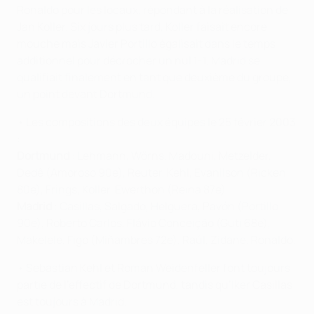
Ronaldo pour les locaux, répondant à la réalisation de
Jan Koller. Six jours plus tard, Koller faisait encore
mouche mais Javier Portillo égalisait dans le temps
additionnel pour décrocher un nul 1-1. Madrid se
qualifiait finalement en tant que deuxième du groupe,
un point devant Dortmund.
• Les compositions des deux équipes le 25 février 2003
:
Dortmund
: Lehmann, Wörns, Madouni, Metzelder,
Dedê (Amoroso 90e), Reuter, Kehl, Evanilson (Ricken
80e), Frings, Koller, Ewerthon (Reina 87e).
Madrid
: Casillas, Salgado, Helguera, Pavón (Portillo
90e), Roberto Carlos, Flávio Conceição (Guti 68e),
Makelele, Figo (Miñambres 72e), Raúl, Zidane, Ronaldo.
• Sebastian Kehl et Roman Weidenfeller font toujours
partie de l’effectif de Dortmund, tandis qu’Iker Casillas
est toujours à Madrid.