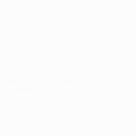
rencontres d’UEFA Champions League à l’extérieur
sous les ordres de José Mourinho (les deux autres sont
sont produites en Allemagne). Les Madrilènes ont
trouvé le chemin des filets lors de chacun de ces 17
déplacements.
• Madrid ne s’est imposé qu’à une seule reprise en 24
déplacements chez un club allemand, pour 17 défaites
: les Madrilènes l’emportaient 3-2 chez le Bayer 04
Leverkusen en 2000/01, même si la Maison Blanche
remportait également une finale outre-Rhin, en
1958/59 contre le Stade de Reims 2-0 au
Neckarstadion de Stuttgart.
• Avant les victoires cette saison contre Madrid et
Málaga, Dortmund restait sur presque deux décennies
sans le moindre succès face à une opposition
espagnole, depuis une victoire 3-1 face au RC
Deportivo La Coruña en match retour du troisième tour