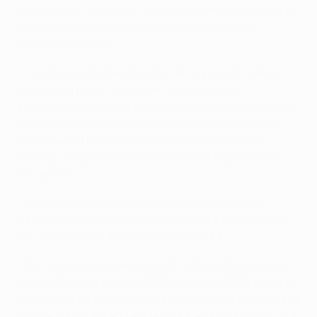
groupes de l’UEFA EURO 2012 de l’Allemagne face à un
Portugal comprenant Pepe, Fábio Coentrão et
Cristiano Ronaldo.
• Neven Subotić faisait partie de l’équipe de Serbie
défaite 2-0 par la Croatie de Luka Modrić en
éliminatoires de la Coupe du Monde de la FIFA en mars.
Il s’inclinait sur le même score avec la Serbie contre
une équipe d’Espagne notamment composée de
Casillas, Sergio Ramos, Xabi Alonso et Raúl Albiol en
mai dernier.
• Jakub Błaszczykowski et Robert Lewandowski
s’inclinaient 6-0 avec la Pologne face à l’Espagne en
juin 2010, Alonso étant l’auteur d’un but.
• Özil portait les couleurs du FC Schalke 04, voisin et
rival de Dortmund, entre 2006 et janvier 2008 avant de
rejoindre le SV Werder Bremen. Il inscrivait son seul but
contre Dortmund en sept rencontres lors d’un nul 1-1 à