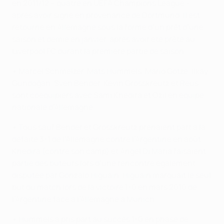
en 2011/12 – quatre en UEFA Champions League –
après avoir signé en provenance de Dortmund. Il est
retourné en Allemagne sous la forme d’un prêt d’une
saison et demie en janvier, après avoir été prêté au
Liverpool FC durant la première partie de saison.
• Marcel Schmelzer, Mats Hummels, Mario Götze, İlkay
Gündoğan, Sven Bender, Kevin Grosskreutz et Reus
sont coéquipiers avec Sami Khedira et Özil en équipe
nationale d’Allemagne.
• Tous sauf Bender et Grosskreutz prenaient part à la
défaite 3-1 de l’Allemagne contre l’Argentine en août.
Khedira (contre son camp) et Ángel Di María faisaient
partie des buteurs lors d’une rencontre également
disputée par Gonzalo Higuaín. Higuaín marquait le seul
but du match lors de la victoire 1-0 en mars 2010 de
l’Argentine face à l’Allemagne à Munich.
• Hummels a pris part au succès 1-0 en phase de