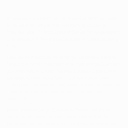
Intenable, Lucas éliminait Andrés Guardado peu avant
la pause avant de centrer. Adil Rami anticipait du
mauvais côté, Ricardo Costa et Daniel Parejo laissaient
trop d'espace à Pastore qui doublait la mise avec sang-
froid.
L'équipe d'Ernesto Valverde tentait de revenir dans la
rencontre, notamment par l'intermédiaire de Guardado
qui cherchait le buteur Roberto Soldado. C'était sans
compter sur Mamadou Sakho qui avait rejoint ses
coéquipiers tardivement suite à la naissance de sa fille
mais remportait son duel face à l'international
espagnol.
Les entrées de Sergio Canales et Nelson Valdez en
seconde période amenaient de la créativité et de
l'énergie mais les leaders du championnat de France