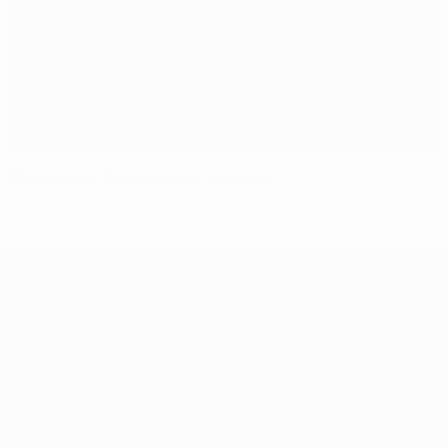
Classiques : Barcelone en déroute
UEFA Champions League
Matches
Équipes
UEFA.tv
Infos
Tirages
Histoire
Jeux
À propos
Stats
Boutique (clubs)