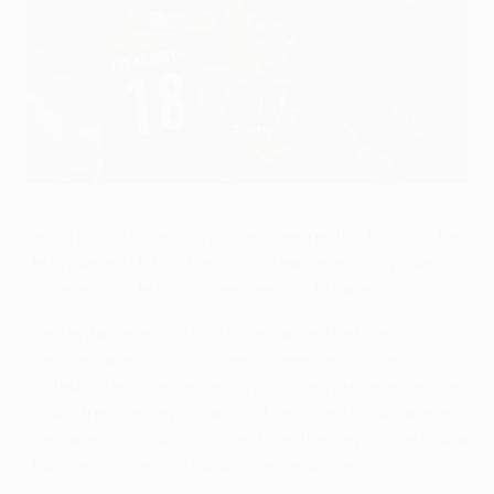
Paris réussit l'exploit à Valence
©UEFA.com
Le Paris Saint-Germain FC est bien rentré dans son 8e
de finale de l'UEFA Champions League en s'imposant
sur le terrain de l'équipe espagnole du Valencia CF.
Dès l'entame de match, Lucas, Javier Pastore et
Ezequiel Lavezzi débordaient d'énergie pour les
visiteurs. Le milieu de terrain brésilien arrivé en janvier
faisait trembler le poteau droit de Vicente Guaita avant
que Lavezzi n'ouvre le score d'une frappe puissante à la
dixième minute, suite à un une-deux avec Pastore.