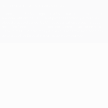
© 1998-2026 UEFA. Tous droits réservés.
La désignation UEFA, le logo de l'UEFA et toutes les marques liées
aux compétitions de l'UEFA sont protégés en tant que marques
et/ou droits d'auteur de l'UEFA. Toute utilisation de ces marques
déposées à des fins commerciales est interdite. L'utilisation de la
plate-forme UEFA.com implique que vous acceptez les Conditions
générales et les Dispositions en matière de vie privée.