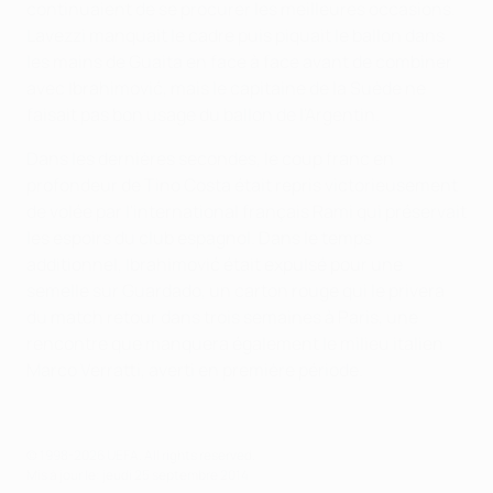
continuaient de se procurer les meilleures occasions.
Lavezzi manquait le cadre puis piquait le ballon dans
les mains de Guaita en face à face avant de combiner
avec Ibrahimović, mais le capitaine de la Suède ne
faisait pas bon usage du ballon de l'Argentin.
Dans les dernières secondes, le coup franc en
profondeur de Tino Costa était repris victorieusement
de volée par l'international français Rami qui préservait
les espoirs du club espagnol. Dans le temps
additionnel, Ibrahimović était expulsé pour une
semelle sur Guardado, un carton rouge qui le privera
du match retour dans trois semaines à Paris, une
rencontre que manquera également le milieu italien
Marco Verratti, averti en première période.
© 1998-2026 UEFA. All rights reserved.
Mis à jour le: jeudi 25 septembre 2014