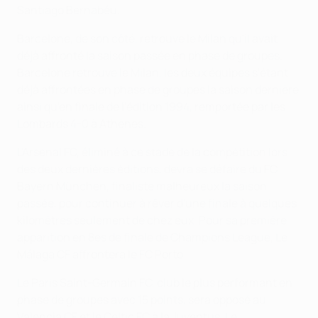
Santiago Bernabéu.
Barcelone, de son côté, retrouve le Milan qu'il avait
déjà affronté la saison passée en phase de groupes.
Barcelone retrouve le Milan, les deux équipes s'étant
déjà affrontées en phase de groupes la saison dernière
ainsi qu'en finale de l'édition 1994, remportée par les
Lombards 4-0 à Athènes.
L'Arsenal FC, éliminé à ce stade de la compétition lors
des deux dernières éditions, devra se défaire du FC
Bayern München, finaliste malheureux la saison
passée, pour continuer à rêver d'une finale à quelques
kilomètres seulement de chez eux. Pour sa première
apparition en 8es de finale de Champions League, Le
Málaga CF affrontera le FC Porto.
Le Paris Saint-Germain FC, club le plus performant en
phase de groupes avec 15 points, sera opposé au
Valencia CF et le Celtic FC à la Juventus. Le