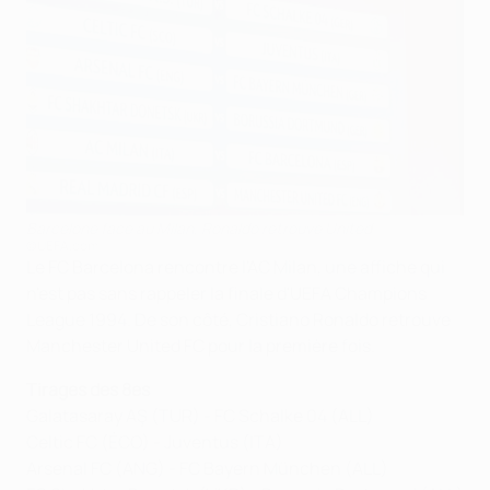
Barcelone face au Milan, Ronaldo retrouve United
©UEFA.com
Le FC Barcelona rencontre l'AC Milan, une affiche qui
n'est pas sans rappeler la finale d'UEFA Champions
League 1994. De son côté, Cristiano Ronaldo retrouve
Manchester United FC pour la première fois.
Tirages des 8es
Galatasaray AŞ (TUR) - FC Schalke 04 (ALL)
Celtic FC (ÉCO) - Juventus (ITA)
Arsenal FC (ANG) - FC Bayern München (ALL)