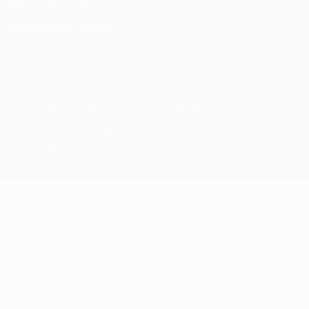
Politique de cookies
Paramètres des cookies
© 1998-2026 UEFA. Tous droits réservés.
La désignation UEFA, le logo de l'UEFA et toutes les marques liées
aux compétitions de l'UEFA sont protégés en tant que marques
et/ou droits d'auteur de l'UEFA. Toute utilisation de ces marques
déposées à des fins commerciales est interdite. L'utilisation de la
plate-forme UEFA.com implique que vous acceptez les Conditions
générales et les Dispositions en matière de vie privée.