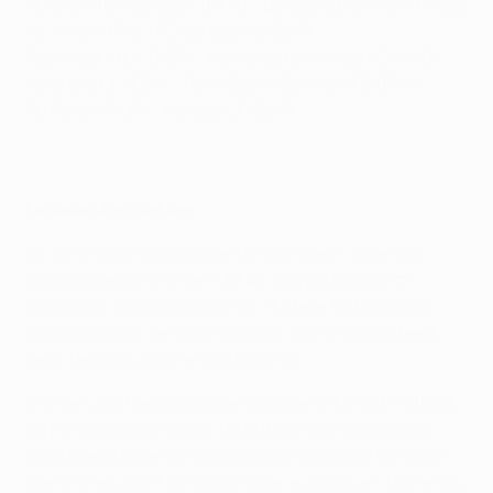
FC Shakhtar Donetsk (UKR) - Borussia Dortmund (ALL)
AC Milan (ITA) - FC Barcelona (ESP)
Real Madrid CF (ESP) - Manchester United FC (ANG)
Valencia CF (ESP) - Paris Saint-Germain FC (FRA)
FC Porto (POR) - Málaga CF (ESP)
Le calendrier des 8es
La cérémonie était présentée par Gianni Infantino
(secrétaire général de l'UEFA), Giorgio Marchetti
(directeur des compétitions) et Steve McManaman
(ambassadeur de la compétition qu'il a remportée à
deux reprises avec le Real Madrid).
En mars, les Merengues se déplaceront à Old Trafford,
où Ronaldo avait inscrit 118 buts en 292 apparitions
avec Manchester United avant de rejoindre la maison
blanche en 2009. Le match aller aura lieu en février au