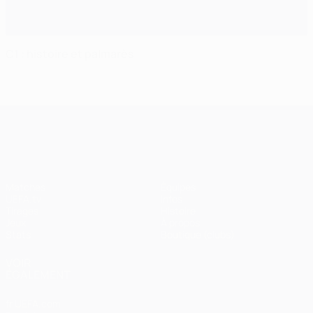
C1 : histoire et palmarès
UEFA Champions League
Matches
Équipes
UEFA.tv
Infos
Tirages
Histoire
Jeux
À propos
Stats
Boutique (clubs)
VOIR
ÉGALEMENT
fr.UEFA.com