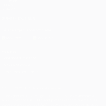
Fondation
UEFA pour
l'enfance
SUIVEZ-NOUS SUR
Télécharger l'appli officielle
Vie privée
Conditions d'utilisation
Politique de cookies
Paramètres des cookies
© 1998-2026 UEFA. Tous droits réservés.
La désignation UEFA, le logo de l'UEFA et toutes les marques liées
aux compétitions de l'UEFA sont protégés en tant que marques
et/ou droits d'auteur de l'UEFA. Toute utilisation de ces marques