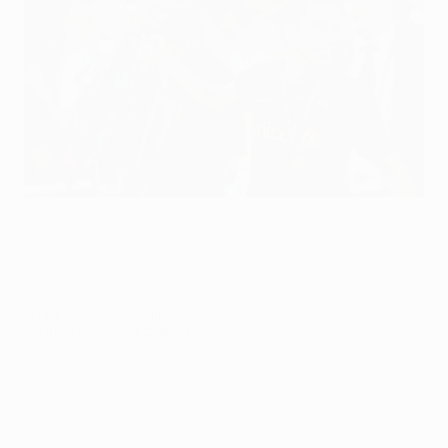
Xavi Hernández et Samuel Eto'o (FC Barcelona), vainqueurs de
la finale en 2009
©Getty Images
© 1998-2026 UEFA. All rights reserved.
Mis à jour le: vendredi 25 janvier 2013