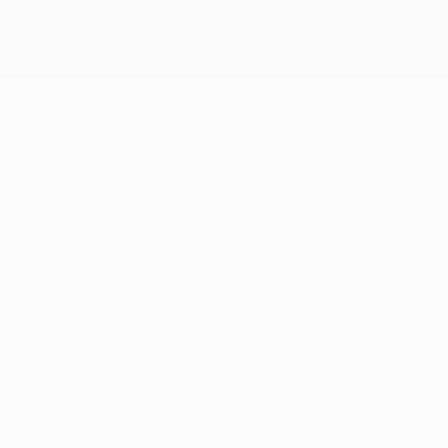
déposées à des fins commerciales est interdite. L'utilisation de la
plate-forme UEFA.com implique que vous acceptez les Conditions
générales et les Dispositions en matière de vie privée.