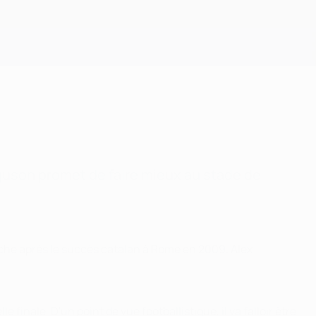
Obtenir
rguson promet de faire mieux au stade de
nche après le succès catalan à Rome en 2009. Alex
finale. D'un point de vue footballistique, il va falloir être