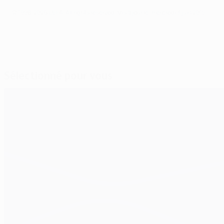
© 1998-2026 UEFA. All rights reserved.
Mis à jour le: mercredi 3 juin 2015
Sélectionné pour vous