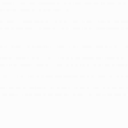
ième Coupe des champions, ce qui les mettrait à égalité avec
neuf titres) sont encore un peu loin.
an est pour l'instant de trois victoires chacun pour quatre ma
rcelone s'imposant à Rome en 2009 tandis que United remporta
pour le Barça qui battait United 2-0 au Stadio Olimpico, le 27 
ed à l'issue d'un succès 2-1 face à Barcelone en finale de la
vant que Ronald Koeman (79e) ne marque pour le Barça, réduit 
ol 1977, 1978, 1981) au palmarès des entraîneurs ayant le plus
ème homme à remporter la Coupe d'Europe en tant que joueur et
nk Rijkaard. L'Espagnol avait sept ans quand Sir Alex disputa