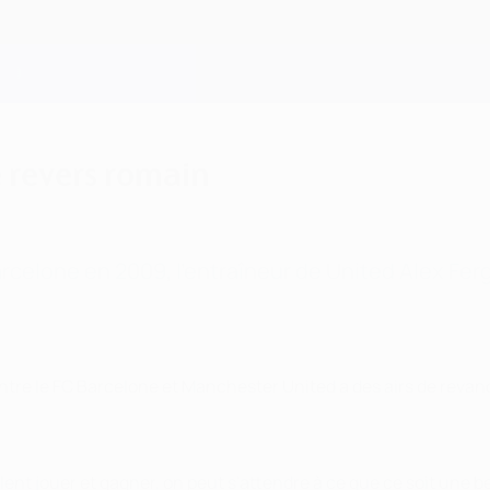
e revers romain
rcelone en 2009, l'entraîneur de United Alex Fe
entre le FC Barcelone et Manchester United a des airs de reva
t jouer et gagner, on peut s'attendre à ce que ce soit une belle 