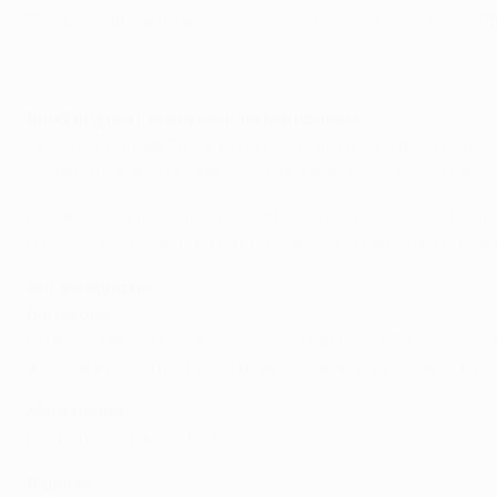
bien plus rapide qu'à Rome. Je suis très content du résult
Alex Ferguson, entraîneur de Manchester
Après la finale de 2009, nous avons été déçus mais ce n'es
notre préparation a été meilleure. La dernière fois, je pe
Les deux équipes ont connu un énorme succès lors des 10 de
l'histoire est évidente. Tout peut arriver, il peut y avoir
Sur les équipes
Barcelone
Guardiola devrait évoluer avec son capitaine Carles Puyol p
associé à Gerard Piqué en défense centrale. Éric Abidal est
Manchester
L'effectif est au complet.
Repères