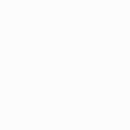
sus par rapport à 2009.
personnelle. Cette fois, nous sommes plus déterminés et
 le cas.
décennie. L'attirance de ces deux grandes équipes pour
ll.
 aligné en tant qu'arrière gauche avec Javier Mascherano
ant José Manuel Pinto est suspendu.