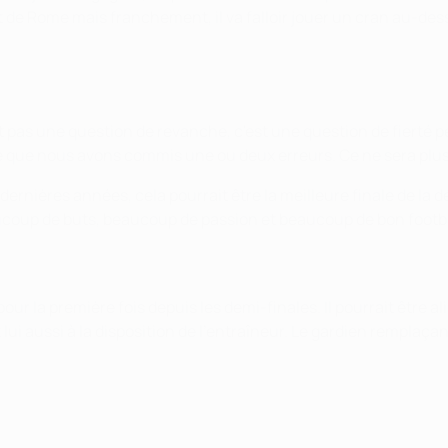
at de Rome mais franchement, il va falloir jouer un cran au-des
t pas une question de revanche, c'est une question de fierté 
nse que nous avons commis une ou deux erreurs. Ce ne sera plus
rnières années, cela pourrait être la meilleure finale de la 
 beaucoup de buts, beaucoup de passion et beaucoup de bon footba
our la première fois depuis les demi-finales. Il pourrait être
 lui aussi à la disposition de l'entraîneur. Le gardien remplaç