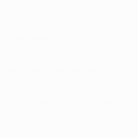
• Barcelone et Man United jouent tous deux pour une quatr
Liverpool FC. L'AC Milan (sept titres) et le Real Madrid CF (
• C'est la 11e fois que ces clubs se rencontrent, et le bil
consécutifs. Elles ont disputé deux finales majeures, Ba
en 1991 à Rotterdam.
• Samuel Eto'o (10e) et Lionel Messi (70e) étaient buteurs 
• Ferguson a remporté son premier titre européen avec Unit
Barcelonais Mark Hughes inscrivait deux buts (67e, 74e) a
• En cas de succès, Sir Alex rejoindra Bob Paisley (Liverpo
• En battant United en 2009, Guardiola est devenu le sixi
Giovanni Trapattoni, Johan Cruyff, Carlo Ancelotti et Fra
1978/79.
Pour plus d'infos et de stats sur cette finale, cliquez
ici
.