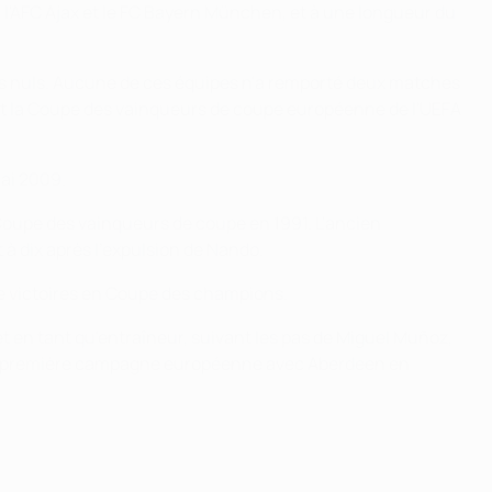
 l'AFC Ajax et le FC Bayern München, et à une longueur du
tches nuls. Aucune de ces équipes n'a remporté deux matches
it la Coupe des vainqueurs de coupe européenne de l'UEFA
mai 2009.
 Coupe des vainqueurs de coupe en 1991. L'ancien
à dix après l'expulsion de Nando.
 de victoires en Coupe des champions.
 en tant qu'entraîneur, suivant les pas de Miguel Muñoz,
it sa première campagne européenne avec Aberdeen en