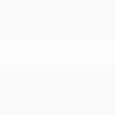
Équipes
Infos
Histoire
À propos
Boutique (clubs)