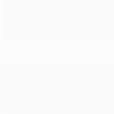
Londres reçoit le trophée de l'UEFA Champions League
UEFA Champions League
Matches
UEFA.tv
Tirages
Jeux
Stats