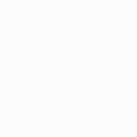
Iniesta, blessé, cédait sa place à Seydou Keita.
Sans grande surprise, le ballon était barcelonais en début
un service de Lionel Messi, qui butait sur Iker Casillas (25
repoussait avec peine (45e+1). Mesut Özil était à l'affût ma
À la reprise, le gardien remplaçant de Barcelone José Pint
la pelouse. Mais cela ne calmait guère les esprits des deux 
(61e). Il était suivi hors du terrain par son entraîneur, Jos
Déséquilibrée numériquement, la rencontre devenait plus s
répondait avec une frappe détournée in extremis par Casil
Barcelone finissait par prendre l'avantage quand Ibrahim A
cordeau pour Messi, qui coupait la trajectoire du ballon au 
minutes plus tard dans un autre style, passant en revue la 
De la même manière que le Manchester United FC, mardi à 