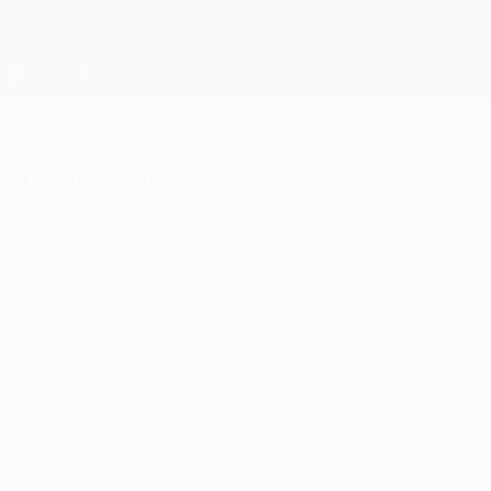
e à Barcelone
 quart d'heure placent Barcelone en position idé