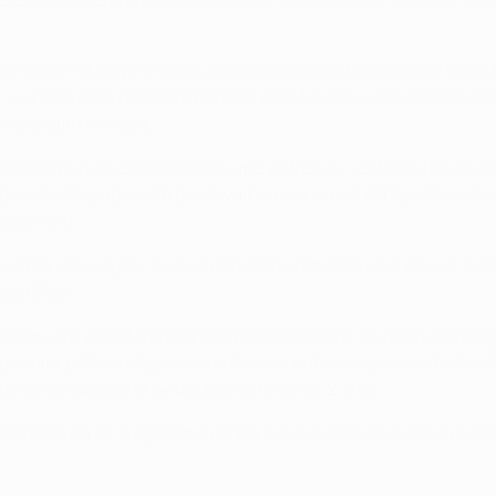
 de match et les premières occasions étaient pour David Villa (
e). Le reste de la première période était heurté, jusqu'à la tent
is signalé hors-jeu.
o n'était plus là, expulsé après une entrée au vestiaire houle
grands d'Espagne. Ce qui devait arriver arriva et Pepe faisait 
é Mourinho.
errée dans le jeu, avec un Cristiano Ronaldo plus en vue, not
las (68e).
fellay, qui venait d'entrer à la place de Pedro, faussait compa
premier poteau et glissait ce dernier entre les jambes de Casill
défense castillane de doubler la mise (0-2, 87e).
Schalke 04 (2-0 également), Barcelone s'est rapproché de la 