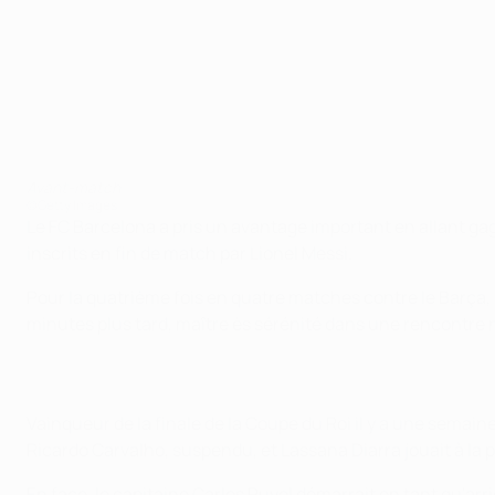
Avant-match
©Getty Images
Le FC Barcelona a pris un avantage important en allant ga
inscrits en fin de match par Lionel Messi.
Pour la quatrième fois en quatre matches contre le Barça,
minutes plus tard, maître ès sérénité dans une rencontre 
Vainqueur de la finale de la Coupe du Roi il y a une semain
Ricardo Carvalho, suspendu, et Lassana Diarra jouait à la 
En face, le capitaine Carles Puyol démarrait en tant qu'ar