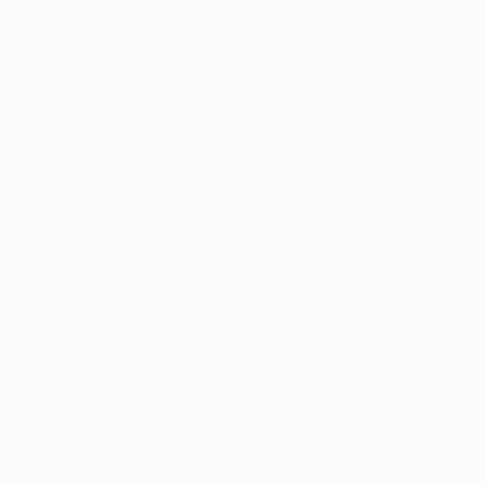
frappe soudaine des 18 mètres, 11e) et Xavi Hernández, sur
ative de 20 m de Cristiano Ronaldo que Víctor Valdés
use. En revanche, Emmanuel Adebayor faisait son entrée sur
les frais d'un tacle trop appuyé en recevant un carton rouge
amment sur une tête juste au-dessus (63e). Villa lui
gnie à Marcelo. Le Néerlandais adressait un centre au
as (0-1, 76e). Le Ballon d'Or argentin remettait cela onze
finale du 28 mai à Wembley.