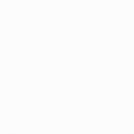
gner sa demi-finale aller de l'UEFA Champions League 100 % es
 les joueurs de José Mourinho ont terminé à dix après l'expuls
nerveuse, Messi marquait ses 51e et 52e buts de la saison pour
e contre Barcelone, à Valence, le Real se présentait sur son t
place de Sami Khedira, blessé.
rière gauche en l'absence d'Adriano, Éric Abidal et Maxwell. J