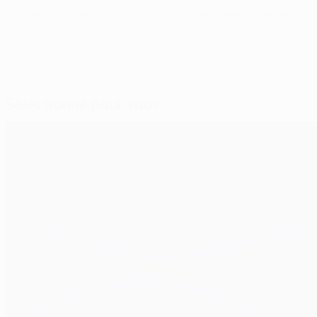
© 1998-2026 UEFA. All rights reserved.
Mis à jour le: samedi 7 décembre 2013
Sélectionné pour vous