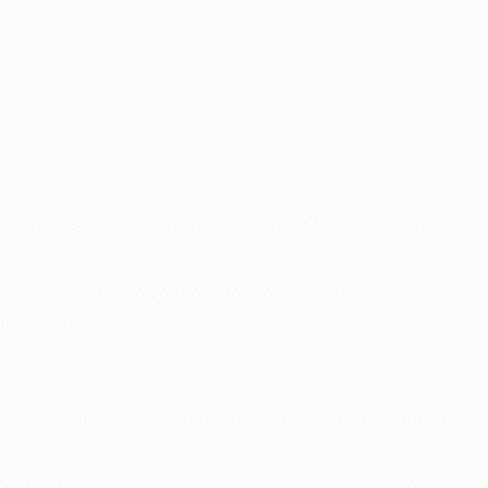
pagnole sur le terrain du Real Madrid grâce à deux buts
ion de Pepe en milieu de seconde période. Quelques
 Barcelone.
errain avec deux absents de marque. Raúl Albiol remplaçait
avier Mascherano évoluait en défense centrale et Andrés