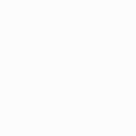
• Les Allemands n'ont jamais gagné en Angleterre mais
ont produit de bons résultats en dehors de leurs terres
en UEFA Champions League cette saison, en battant
notamment l'Inter 5-2 à Milan en quarts de finale.
• Man Utd a enregistré trois victoires (toutes par un
but d'écart) et deux nuls à domicile cette saison. Leur
dernière défaite à domicile toutes compétitions
confondues remonte au 3 avril 2010, un revers 2-1 en
Premier League face au Chelsea FC.
• Il s'agit de la première apparition de Schalke dans le
dernier carré de l'UEFA Champions League, mais les
Allemands ont dispute trois demi-finales de
compétition de clubs européenne (face à Manchester
City en 1970, s'inclinant 1-0 face au Sevilla FC en
Coupe UEFA 2005/06, et battant le CD Tenerife 2-1
avant de remporter la Coupe UEFA 1996/97).