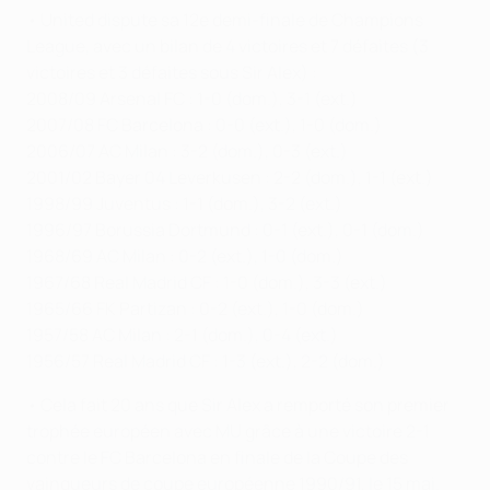
• United dispute sa 12e demi-finale de Champions
League, avec un bilan de 4 victoires et 7 défaites (3
victoires et 3 défaites sous Sir Alex) :
2008/09 Arsenal FC : 1-0 (dom.), 3-1 (ext.)
2007/08 FC Barcelona : 0-0 (ext.), 1-0 (dom.)
2006/07 AC Milan : 3-2 (dom.), 0-3 (ext.)
2001/02 Bayer 04 Leverkusen : 2-2 (dom.), 1-1 (ext.)
1998/99 Juventus : 1-1 (dom.), 3-2 (ext.)
1996/97 Borussia Dortmund : 0-1 (ext.), 0-1 (dom.)
1968/69 AC Milan : 0-2 (ext.), 1-0 (dom.)
1967/68 Real Madrid CF : 1-0 (dom.), 3-3 (ext.)
1965/66 FK Partizan : 0-2 (ext.), 1-0 (dom.)
1957/58 AC Milan : 2-1 (dom.), 0-4 (ext.)
1956/57 Real Madrid CF : 1-3 (ext.), 2-2 (dom.)
• Cela fait 20 ans que Sir Alex a remporté son premier
trophée européen avec MU grâce à une victoire 2-1
contre le FC Barcelona en finale de la Coupe des
vainqueurs de coupe européenne 1990/91, le 15 mai.