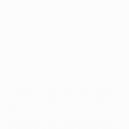
Schalke - MU
©Getty Images
Le Manchester United FC a raison de se montrer
prudent au moment de recevoir le FC Schalke 04 à Old
Trafford en demi-finale retour de l'UEFA Champions
League.
• Les leaders de la Premier League sont invaincus à
domicile toutes compétitions confondues cette saison