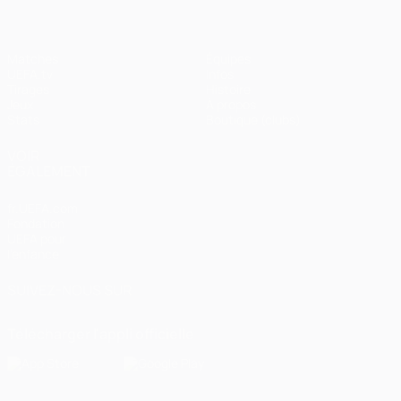
Matches
Équipes
UEFA.tv
Infos
Tirages
Histoire
Jeux
À propos
Stats
Boutique (clubs)
VOIR
ÉGALEMENT
fr.UEFA.com
Fondation
UEFA pour
l'enfance
SUIVEZ-NOUS SUR
Télécharger l'appli officielle