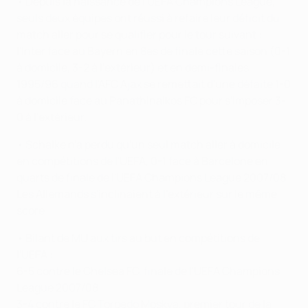
• Depuis la naissance de l'UEFA Champions League,
seuls deux équipes ont réussi à refaire leur déficit du
match aller pour se qualifier pour le tour suivant :
l'Inter face au Bayern en 8es de finale cette saison (0-1
à domicile, 3-2 à l'extérieur) et en demi-finales
1995/96 quand l'AFC Ajax se remettait d'une défaite 1-0
à domicile face au Panathinaikos FC pour s'imposer 3-
0 à l'extérieur.
• Schalke n'a perdu qu'un seul match aller à domicile
en compétitions de l'UEFA, 0-1 face à Barcelone en
quarts de finale de l'UEFA Champions League 2007/08.
Les Allemands s'inclinaient à l'extérieur sur le même
score.
• Bilant de MU aux tirs au but en compétitions de
l'UEFA :
6-5 contre le Chelsea FC, finale de l'UEFA Champions
League 2007/08
3-4 contre le FC Torpedo Moskva, premier tour de la