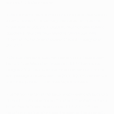
succès 3-2 à Manchester.
• Raúl a inscrit deux autres buts lorsque le Real Madrid
a battu United 3-1 à Santiago Bernabéu en quart de
finale aller en 2002/03. Giggs et Paul Scholes étaient
opposés à Raúl ces deux saisons, tandis que Wes
Brown et Rio Ferdinand jouaient face à l'Espagnol en
2002/03.
• Dimitar Berbatov était remplaçant pour Leverkusen
battu 2-1 par Madrid en finale de l'UEFA Champions
League 2002. Raúl avait inscrit le premier but. Lors de
son passage à Leverkusen, de 2000 à 2006, Berbatov a
inscrit six buts en 11 matches face à Schalke.
• Jefferson Farfán et Berbatov inscrivaient les buts lors
du nul 1-1 cumulé entre le PSV et le Tottenham Hotspur
FC en 8es de finale de la Coupe UEFA 2007/08. Les
deux hommes transformaient également leur penalty