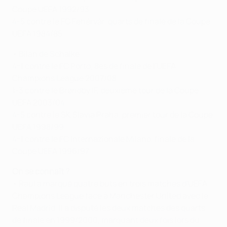
Coupe UEFA 1992/93
4-5 contre le FC Fehérvár, quarts de finale de la Coupe
UEFA 1984/85
• Bilan de Schalke :
4-1 contre le FC Porto, 8es de finale de l'UEFA
Champions League 2007/08
1-3 contre le Brøndby IF, deuxième tour de la Coupe
UEFA 2003/04
4-5 contre le SK Slavia Praha, premier tour de la Coupe
UEFA 1998/99
4-1 contre le FC Internazionale Milano, finale de la
Coupe UEFA 1996/97
On se connaît ?
• Raúl a marqué quatre buts en trois matches d'UEFA
Champions League face à Manchester United avec le
Real Madrid. Il a disputé les deux matches des quarts
de finale en 1999/2000, marquant deux fois lors du