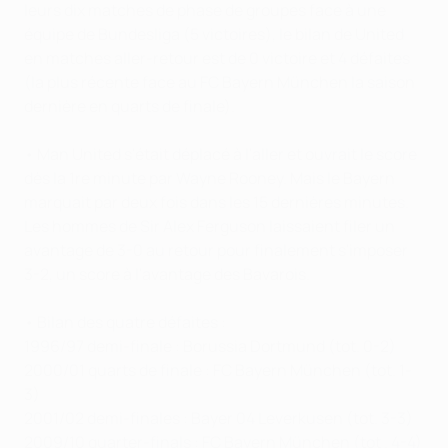
leurs dix matches de phase de groupes face à une
équipe de Bundesliga (5 victoires), le bilan de United
en matches aller-retour est de 0 victoire et 4 défaites
(la plus récente face au FC Bayern München la saison
dernière en quarts de finale).
• Man United s'était déplacé à l'aller et ouvrait le score
dès la 1re minute par Wayne Rooney. Mais le Bayern
marquait par deux fois dans les 15 dernières minutes.
Les hommes de Sir Alex Ferguson laissaient filer un
avantage de 3-0 au retour pour finalement s'imposer
3-2, un score à l'avantage des Bavarois.
• Bilan des quatre défaites :
1996/97 demi-finale : Borussia Dortmund (tot. 0-2)
2000/01 quarts de finale : FC Bayern München (tot. 1-
3)
2001/02 demi-finales : Bayer 04 Leverkusen (tot. 3-3)
2009/10 quarter-finals : FC Bayern München (tot . 4-4)