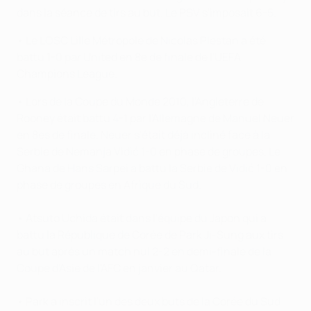
dans la séance de tirs au but. Le PSV s'imposait 6-5.
• Le LOSC Lille Métropole de Nicolas Plestan a été
battu 1-0 par United en 8e de finale de l'UEFA
Champions League.
• Lors de la Coupe du Monde 2010, l'Angleterre de
Rooney était battu 4-1 par l'Allemagne de Manuel Neuer
en 8es de finale. Neuer s'était déjà incliné face à la
Serbie de Nemanja Vidić 1-0 en phase de groupes. Le
Ghana de Hans Sarpei a battu la Serbie de Vidić 1-0 en
phase de groupes en Afrique du Sud.
• Atsuto Uchida était dans l'équipe du Japon qui a
battu la République de Corée de Park Ji-Sung aux tirs
au but après un match nul 2-2 en demi-finale de la
Coupe d'Asie de l'AFC en janvier au Qatar.
• Park a inscrit l'un des deux buts de la Corée du Sud