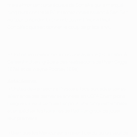
mais affrontent une équipe de Schalke qui a marqué
cinq buts contre le FC Internazionale Milano à San Siro
au tour précédent et se retrouvent face à Raúl
González qui sait donner le coup de grâce à MU.
• United, en revanche, a pris une avance 2-0 à l'aller à
Gelsenkirchen, grâce à des réalisations de Ryan Giggs
(67e) et de Wayne Rooney (69e).
Antécédents
• United devra réécrire l'histoire face aux adversaires
allemands des dernières années en UEFA Champions
League s'il veut se qualifier pour une cinquième finale
et empêcher les hommes de Ralf Rangnick de jouer
leur première.
• Bien que les Mancuniens n'aient perdu qu'un seul de