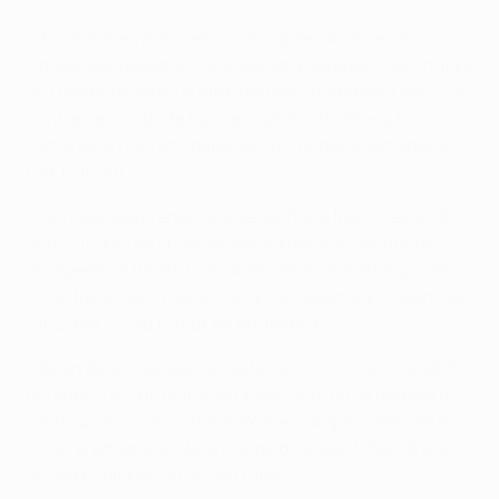
• En matches aller-retour face à des Allemands,
United a enregistré 2 victoires et 4 défaites. Les Anglais
ont remporté leurs quatre derniers matches à domicile
contre des clubs de Bundesliga et ont obtenu 6
victoires, 3 nuls et 2 défaites contre des Allemands à
Old Trafford.
• Schalke s'est rendu une seule fois à Manchester. En
demi-finales de la Coupe des vainqueurs de coupe
européenne 1969/70, les Allemands se sont imposés 1-
0 contre le Manchester City FC en Allemagne avant de
s'incliner 5-1 au retour en Angleterre.
• Bilan de Schalke en Angleterre : 0 victoire, 1 nul et 3
défaites. Le club évitait la défaite lors de sa première
visite, un nul 2-2 contre le Wolverhampton Wanderers
FC au premier tour de la Coupe d'Europe 1958/59 que
Schalke remportait 4-3 au total.