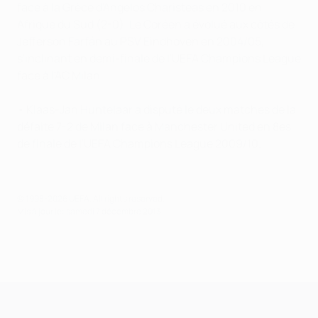
face à la Grèce d'Angelos Charisteas en 2010 en
Afrique du Sud (2-0). Le Coréen a évolué aux côtés de
Jefferson Farfán au PSV Eindhoven en 2004/05,
s'inclinant en demi-finale de l'UEFA Champions League
face à l'AC Milan.
• Klaas-Jan Huntelaar a disputé le deux matches de la
défaite 7-2 de Milan face à Manchester United en 8es
de finale de l'UEFA Champions League 2009/10.
© 1998-2026 UEFA. All rights reserved.
Mis à jour le: samedi 7 décembre 2013
UEFA Champions League