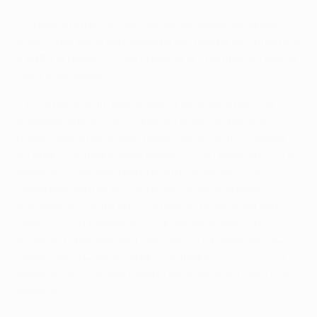
• Après le retrait de Gary Neville en début de saison,
Ryan Giggs est le seul rescapé de l'équipe de United qui
a battu le Bayern 2-1 en finale de la Champions League
1999 à Barcelone.
• MU s'est qualifié lors de ses 14 confrontations de
compétitions de l'UEFA quand il avait remporté le
match aller à l'extérieur, notamment contre Chelsea
en quarts de finale cette saison (1-0 à l'extérieur, 2-1 à
domicile). Ceci comprend quatre victoires 2-0 à
l'extérieur, toutes en Coupe des clubs champions
européens : contre le RSC Anderlecht (premier tour
1956/57, 10-0 à domicile), ASK Vorwärts Berlin (FFC
Victoria 91, premier tour 1965/66, 3-1 à domicile), RC
Deportivo La Coruña (quarts de finale 2001/02, 3-2 à
domicile) et AS Roma (quarts de finale 2007/08, 1-0 à
domicile).