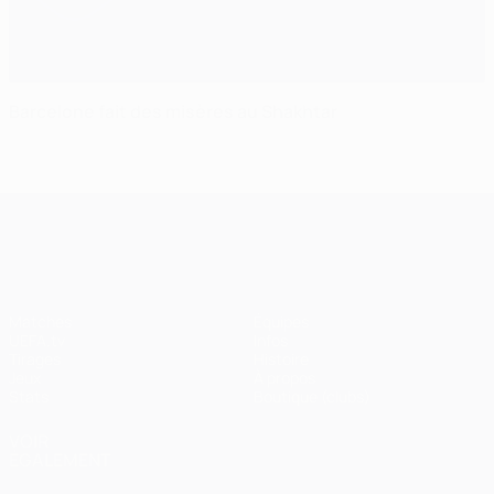
Barcelone fait des misères au Shakhtar
UEFA Champions League
Matches
Équipes
UEFA.tv
Infos
Tirages
Histoire
Jeux
À propos
Stats
Boutique (clubs)
VOIR
ÉGALEMENT