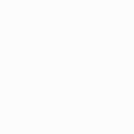
4-0 du Tottenham Hotspur FC à l'aller. Les Blaugrana
affrontent déjà leurs pires ennemis en championnat
samedi, au Santiago Bernabéu, pour au moins
conserver leur avance de huit points en tête de la Liga.
Les deux clubs se retrouveront en finale de la Copa del
Rey, mercredi.
"Déjà, le Real Madrid doit se qualifier pour les demi-
finales", dit Piqué. "Ils ont de bonnes chances d'y
arriver puisqu'ils ont une certaine avance. S'ils y
arrivent, c'est vrai qu'on va les rencontrer quatre fois.
On essaiera de gagner les quatre fois."
© 1998-2026 UEFA. All rights reserved.
Mis à jour le: samedi 7 décembre 2013