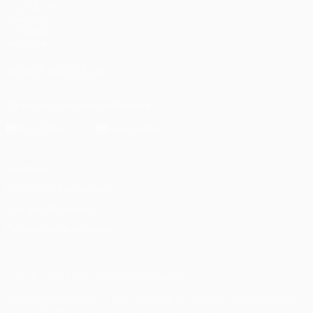
fr.UEFA.com
Fondation
UEFA pour
l'enfance
SUIVEZ-NOUS SUR
Télécharger l'appli officielle
Vie privée
Conditions d'utilisation
Politique de cookies
Paramètres des cookies
© 1998-2026 UEFA. Tous droits réservés.
La désignation UEFA, le logo de l'UEFA et toutes les marques liées
aux compétitions de l'UEFA sont protégés en tant que marques