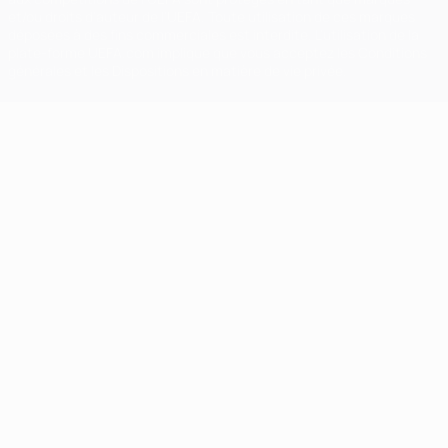
et/ou droits d'auteur de l'UEFA. Toute utilisation de ces marques
déposées à des fins commerciales est interdite. L'utilisation de la
plate-forme UEFA.com implique que vous acceptez les Conditions
générales et les Dispositions en matière de vie privée.