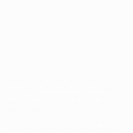
En images
©Getty Images
Gerard Piqué a félicité son coéquipier Lionel Messi
après son but contre le FC Shakhtar Donetsk qui a
permis au FC Barcelona de s'imposer 1-0 en quart de
finale retour de l'UEFA Champions League au Donbass
Arena (tot. 6-1).
"C'est un grand joueur, on le sait tous", affirme Piqué. "Il
a récemment été nommé Ballon d'Or et il le mérite.