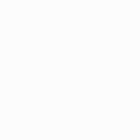
Lionel est un élément vraiment important à notre
équipe et j'espère qu'il va rester de nombreuses
années." L'international argentin (23 ans) a désormais
neuf buts au compteur en dix rencontres d'UEFA
Champions League cette saison et a déjà inscrit 48
buts toutes compétitions confondues en 2010/11 pour
le Barça.
Piqué a également été impressionné par le Shakhtar.
"C'est une excellente équipe, ils l'ont montré au Camp
Nou, et aujourd'hui encore ils ont bien joué", indique
l'arrière central. "J'espère pour eux qu'ils pourront
profiter de cette expérience pour être encore meilleur
en Champions League la saison prochaine."
L'aventure continue pour les Catalans qui peuvent
rencontrer le Real Madrid CF en demi-finale, vainqueur