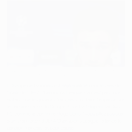
Hugo Lloris (Olympique Lyonnais) aimerait éviter le Real et
Barcelone en huitièmes de finale
©Getty Images
L'Olympique Lyonnais est déjà qualifié pour les 8es de
finale de l'UEFA Champions League. Ce n'est pas pour
autant que les joueurs français vont faire l'impasse sur
le dernier match du Groupe B contre l'Hapoel Tel-Aviv
FC, comme le confirme Hugo Lloris. "Vous allez assister
à un vrai match d'UEFA Champions League", a lancé le
gardien français, et pour cause.