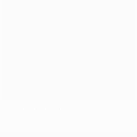
Plus que trois billets à saisir
UEFA Champions League