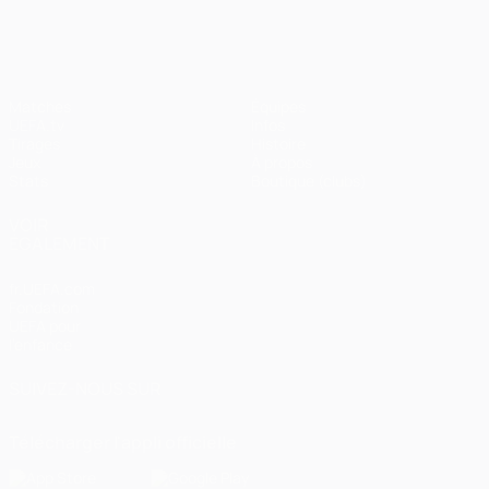
Matches
Équipes
UEFA.tv
Infos
Tirages
Histoire
Jeux
À propos
Stats
Boutique (clubs)
VOIR
ÉGALEMENT
fr.UEFA.com
Fondation
UEFA pour
l'enfance
SUIVEZ-NOUS SUR
Télécharger l'appli officielle