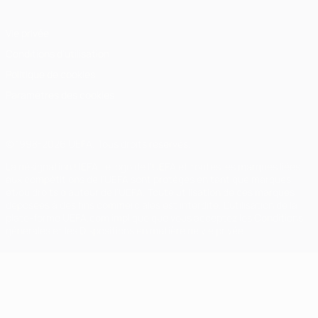
Vie privée
Conditions d'utilisation
Politique de cookies
Paramètres des cookies
© 1998-2026 UEFA. Tous droits réservés.
La désignation UEFA, le logo de l'UEFA et toutes les marques liées
aux compétitions de l'UEFA sont protégés en tant que marques
et/ou droits d'auteur de l'UEFA. Toute utilisation de ces marques
déposées à des fins commerciales est interdite. L'utilisation de la
plate-forme UEFA.com implique que vous acceptez les Conditions
générales et les Dispositions en matière de vie privée.