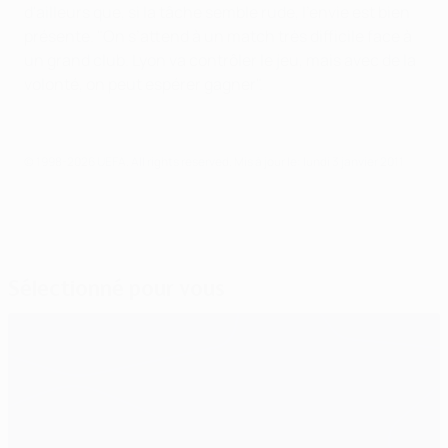
d'ailleurs que, si la tâche semble rude, l'envie est bien
présente. "On s’attend à un match très difficile face à
un grand club. Lyon va contrôler le jeu, mais avec de la
volonté, on peut espérer gagner".
© 1998-2026 UEFA. All rights reserved.
Mis à jour le: lundi 3 janvier 2011
Sélectionné pour vous