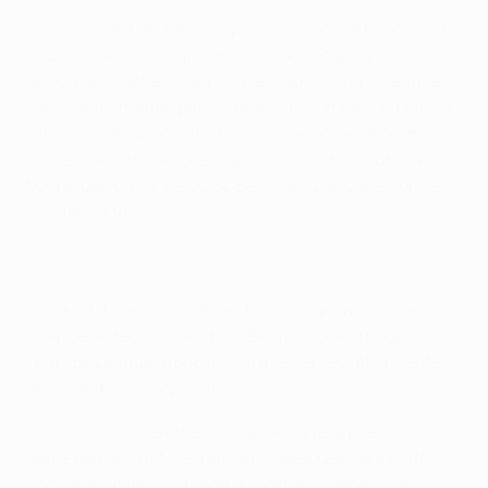
L'OL joue pour la première place du Groupe B face à une
équipe israélienne qui, dernière du groupe, peut
encore accrocher une place en UEFA Europa League.
L'équipe emmenée par Claude Puel compte un point de
retard sur le FC Schalke 04 ; pour arracher la première
place, il faudra vaincre l'Hapoel et compter sur une
bonne performance du SL Benfica à Lisbonne contre
les Allemands.
"Il y aura de l'enjeu", prévient le n°1 français. "On a la
chance de recevoir, en plus Benfica jouera pour
l’Europa League. Donc il y aura de l’enjeu, et on tentera
de jouer du mieux possible."
À 23 ans, Lloris est bien conscient que la première
place permettrait d'échapper à quelques cadors de la
compétition lors du tirage au sort le 17 décembre.