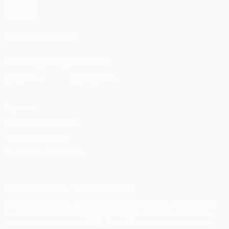
UEFA pour
l'enfance
SUIVEZ-NOUS SUR
Télécharger l'appli officielle
Vie privée
Conditions d'utilisation
Politique de cookies
Paramètres des cookies
© 1998-2026 UEFA. Tous droits réservés.
La désignation UEFA, le logo de l'UEFA et toutes les marques liées
aux compétitions de l'UEFA sont protégés en tant que marques
et/ou droits d'auteur de l'UEFA. Toute utilisation de ces marques