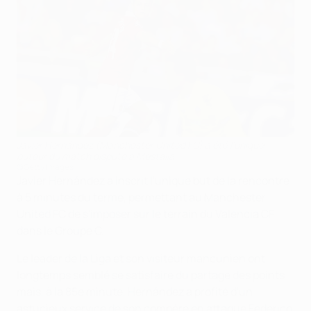
Javier Hernández (Manchester United FC) a été l'unique
buteur du match disputé à Mestalla
©Getty Images
Javier Hernández a inscrit l'unique but de la rencontre
à 5 minutes du terme, permettant au Manchester
United FC de s'imposer sur le terrain du Valencia CF
dans le Groupe C.
Le leader de la Liga et son visiteur mancunien ont
longtemps semblé se satisfaire du partage des points
mais, à la 85e minute, Hernández a profité d'un
astucieux service de son compère en attaque Federico