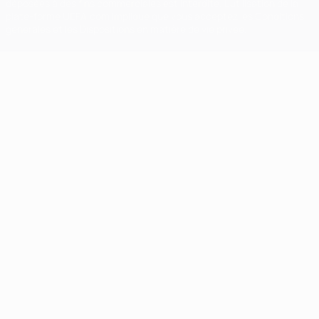
déposées à des fins commerciales est interdite. L'utilisation de la
plate-forme UEFA.com implique que vous acceptez les Conditions
générales et les Dispositions en matière de vie privée.