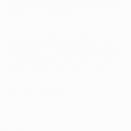
Macheda, lui aussi entré en cours de partie, pour jouer
un bien vilain tour aux Espagnols.
Grâce à ce succès, les Anglais se replacent
avantageusement dans la course à la qualification.
Côté valencien, en revanche, les 3 points récoltés en
ouverture chez le champion de Turquie, Bursaspor,
n'ont pas trouvé d'écho lors de cette 2e journée.
© 1998-2026 UEFA. All rights reserved.
Mis à jour le: jeudi 30 septembre 2010