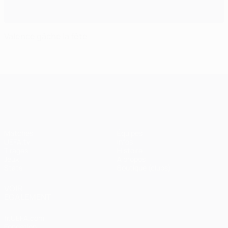
Valence gâche la fête
UEFA Champions League
Matches
Équipes
UEFA.tv
Infos
Tirages
Histoire
Jeux
À propos
Stats
Boutique (clubs)
VOIR
ÉGALEMENT
fr.UEFA.com
Fondation