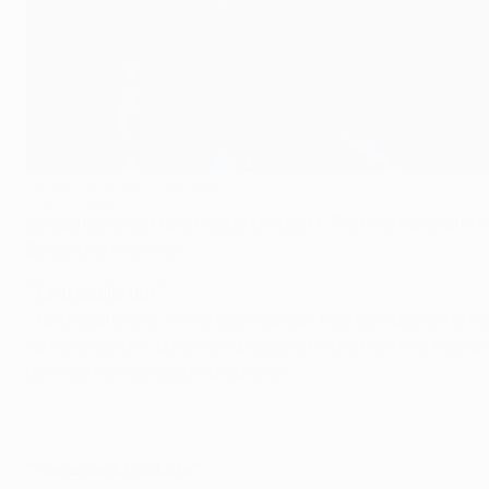
Le Mancunien Rio Ferdinand
©Getty Images
Le capitaine du Manchester United FC Rio Ferdinand affirme
Barcelona mercredi.
"J'ai travaillé dur"
"J'ai discuté avec le manager qui sait très bien que je ne m
l'arrière central, qui s'était blessé au mollet le 5 mai face 
dur et je ne vois aucun problème."
"Place dans l'histoire"