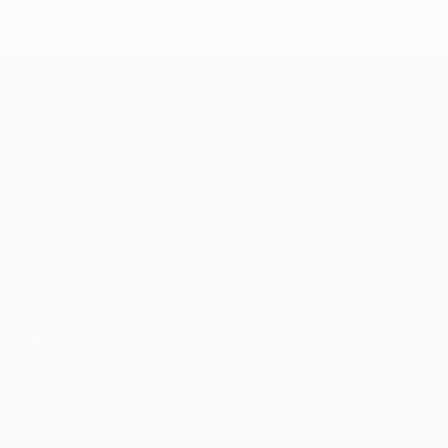
UEFA Champions League
Matches
UEFA.tv
Tirages
Jeux
Stats
VOIR ÉGALEMENT
fr.UEFA.com
Fondation UEFA pour l'enfance
SUIVEZ-NOUS SUR
Télécharger l'appli officielle