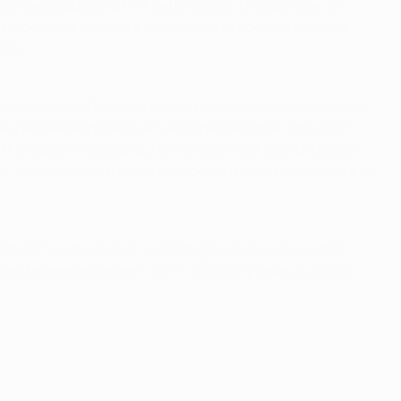
 des Clubs de la FIFA cette saison, l'Anglais vise un
 si vous êtes meilleurs que les autres équipes tant que
oire."
rsque mes défenseurs sont au top, ce sont les meilleurs".
de l'année dernière où MU éliminait le Barça sans avoir
fficile pour le joueur qui le marquera car c'est un joueur
"Mais on a déjà réussi. Patrice Evra a déjà joué contre lui
mément" les tirs au but. Le Portugais, auteur d'une tête
tade est excellent", dit-il. "J'ai joué plusieurs fois là-