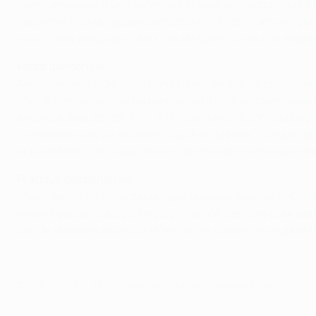
Pierre angulaire d'une défense à la base des succès du clu
deuxième titre européen consécutif. "On doit y arriver", po
vous n'avez pas gagné deux fois de suite. On veut la gagner 
Messi dangereux
Avec Nemanja Vidić, Ferdinand forme un duo de choc, comme
Mais le trentenaire sait qu'une défaite face au talentueux 
encaissé de buts (tot. 1-0). Il fait confiance à son équipe 
formidable avec un excellent toucher de balle", indique l'a
et il a été bon. On n'a pas besoin de changer notre façon de
Pratique des penalties
Mais il sera difficile de départager les deux équipes et Cri
magnifique au Stadio Olimpico la saison dernière pour battre 
bas. Je dois bien jouer car le terrain, le stade et les suppo
© 1998-2026 UEFA. All rights reserved.
Mis à jour le: mercredi 27 mai 2009