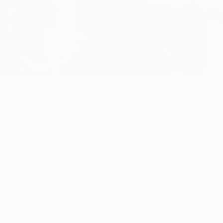
 "se sentir bien et être heureux d'être de retour" de blessure
e proposerais pas pour jouer si je n'avais pas 100 % de mes cap
à l'Arsenal FC en demi-finale. "Je ne jouerais pas si je pensais q