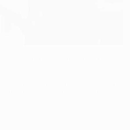
 pour la finale de l'UEFA Champions League contre le FC
acités car l'équipe est tellement talentueuse", déclarait
ue mon état physique pouvait nuire à l'équipe. J'ai travaillé