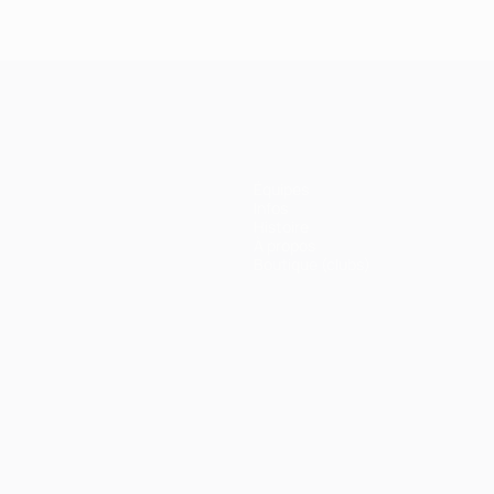
Équipes
Infos
Histoire
À propos
Boutique (clubs)