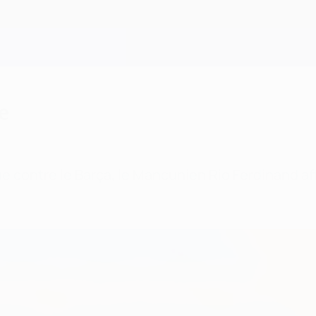
e
e contre le Barça, le Mancunien Rio Ferdinand af