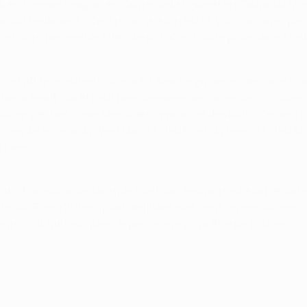
b en Premier League, en Coupe de la Ligue et en Coupe du Monde
ursuit Ferdinand. "C'est pour ça qu'on est là. Vous ne savez pas
et alors (les médias) décideront où est notre place dans l'hist
 l'affirme leur entraîneur Sir Alex Ferguson en déclarant "lo
Barça ferait mal et peut prendre exemple sur les demi-finales 
pour empêcher Lionel Messi de s'approcher des buts. "Ce sera di
ncien défenseur du West Ham United FC et du Leeds United AFC. 
 faire."
stiano Ronaldo a déclaré que lui et son équipe pratiquait "énor
l'AS Roma 2-0 en quart de finale aller, veut impressionner. "Ce s
rteurs sont fantastiques. Je pense que ça va être particulier."