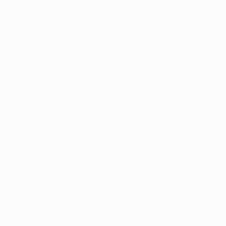
prendre de but, et on l'a fait. Le niveau était bon, et on
est en bonne position pour se qualifier. Mais bien sûr,
ce n'est pas terminé. On sait qu'on peut marquer chez
eux. On n'a pas pris de but, et ça c'est la clé de tout.
(Wenger) doit penser que c'est un bon jour pour lui,
son équipe pourrait être éliminée et elle ne l'est pas.
Nos fans sont frustrés, on pourrait être déjà qualifiés
mais on ne l'est pas. Mais le club est comme ça. Contre
Porto au tour précédent, on n'a pas non plus joué la
facilité. Arsenal a eu la possession du ballon, mais n'en
a rien fait. On les a très bien contenus. Je pense que
tout le mérite en revient à nos défenseurs. Quand on
se concentre bien, on est capables de faire ce genre de
chose.
O'Shea a très bien tiré, la balle a dévié sur un des
défenseurs et a quitté la surface assez rapidement,