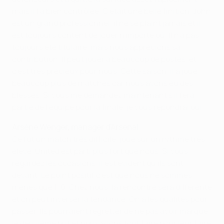
mais il l'a bien contrôlée. C'était une belle finition. John
est un grand professionnel, il ne se plaint jamais et il
est toujours content de jouer n'importe où. Il n'a pas
toujours été titulaire, mais nous apprécions sa
contribution. Il peut jouer à beaucoup de postes, et
c'est très précieux pour nous. Cette saison, il a joué
beaucoup plus de matches car nous avons eu des
blessés. Si vous me demandez maintenant s'il fera
partie de l'équipe pour la finale, je vous répondrai oui.
Arsène Wenger, manager d'Arsenal
Ce fut un match très difficile, joué sur un rythme très
élevé. United est parti plus fort que nous. Si vous
regardez les occasions, il est évident qu'ils sont
devant. Le point positif c'est que nous ne sommes
menés que 1-0. Chez nous, la rencontre sera différente
et on peut inverser la tendance. On a les qualités pour
passer. Ils pourraient regretter de ne pas avoir marqué
le deuxième but et nous allons tout faire pour leur faire