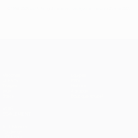
© 1998-2026 UEFA. All rights reserved.
Mis à jour le: mercredi 29 avril 2009
UEFA Champions League
Matches
Équipes
UEFA.tv
Infos
Tirages
Histoire
Jeux
À propos
Stats
Boutique (clubs)
VOIR
ÉGALEMENT
fr.UEFA.com
Fondation
UEFA pour