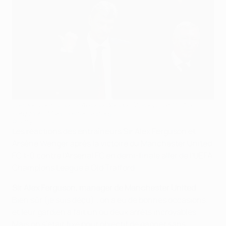
Les deux entraîneurs Arsène Wenger (Arsenal) et Sir Alex
Ferguson (Manchester United)
©Getty Images
Les réactions des entraîneurs Sir Alex Ferguson et
Arsène Wenger après la victoire du Manchester United
FC 1-0 contre l'Arsenal FC en demi-finale aller de l'UEFA
Champions League à Old Trafford.
Sir Alex Ferguson, manager de Manchester United
Bien sûr (je suis déçu) ; on a eu de bonnes occasions,
et leur gardien a fait un ou deux arrêts incroyables.
Mais on s'était fixé pour objectif de gagner sans