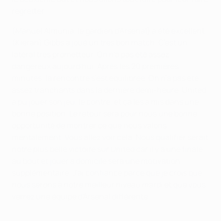
regretter.
(Manuel Almunia, le gardien d'Arsenal) a été excellent.
(Kieran) Gibbs a joué un très bon match. C'est un
latéral très prometteur. On n'a pas été assez
dangereux aujourd'hui. Après les 20 premières
minutes, la rencontre s'est équilibrée. On n'a pas été
assez tranchants dans la dernière demi-heure. United
a pu jouer son jeu, le contre, et ça les a mis dans une
bonne position. Le retour sera pour nous une bonne
opportunité de montrer ce que nous valons
mentalement. Vous allez voir cela. Nous qualifier serait
notre plus belle victoire sur United car il y a une finale
au bout et jouer à domicile sera une motivation
supplémentaire. J'ai confiance parce que je crois que
nous serons à notre meilleur niveau mardi et que vous
verrez une équipe d'Arsenal différente.