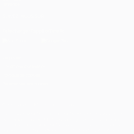
l'enfance
SUIVEZ-NOUS SUR
Télécharger l'appli officielle
Vie privée
Conditions d'utilisation
Politique de cookies
Paramètres des cookies
© 1998-2026 UEFA. Tous droits réservés.
La désignation UEFA, le logo de l'UEFA et toutes les marques liées
aux compétitions de l'UEFA sont protégés en tant que marques
et/ou droits d'auteur de l'UEFA. Toute utilisation de ces marques
déposées à des fins commerciales est interdite. L'utilisation de la