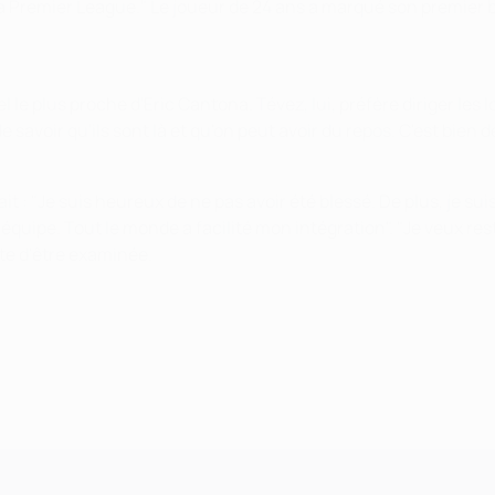
Premier League." Le joueur de 24 ans a marqué son premier but
el le plus proche d'Eric Cantona. Tévez, lui, préfère diriger l
e savoir qu'ils sont là et qu'on peut avoir du repos. C'est bien 
 : "Je suis heureux de ne pas avoir été blessé. De plus, je su
l'équipe. Tout le monde a facilité mon intégration". "Je veux res
ite d'être examinée.