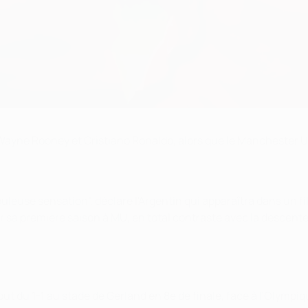
c Wayne Rooney et Cristiano Ronaldo, alors que le Manchester 
uleuse sensation", déclare l'Argentin qui apparaîtra dans un fil
 sa première saison à MU, en total contraste avec la descent
 du 1-1 au stade de Gerland en 8e de finale, face à l'Olympique