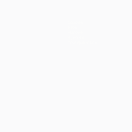
Équipes
Infos
Histoire
À propos
Boutique (clubs)