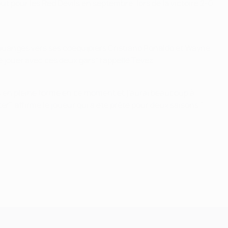
 pour les Red Devils en septembre, lors de la victoire 2-0
es louanges vers ses coéquipiers Cristiano Ronaldo et Wayne
de jouer avec ces deux gars" rappelle Tévez.
is en pleine forme en ce moment et j'aurai beaucoup à
ter", affirme le joueur qui a été prêté pour deux saisons."