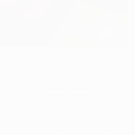
United FC United prépare le finale de l'UEFA Champions
m retraçant son histoire après la finale, dans son pays.
e endurée la saison dernière au West Ham United FC.
 Lyonnais. "L'équipe qui aura le plus la balle risque de