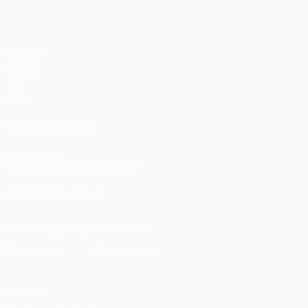
Matches
UEFA.tv
Tirages
Jeux
Stats
VOIR ÉGALEMENT
fr.UEFA.com
Fondation UEFA pour l'enfance
SUIVEZ-NOUS SUR
Télécharger l'appli officielle
Vie privée