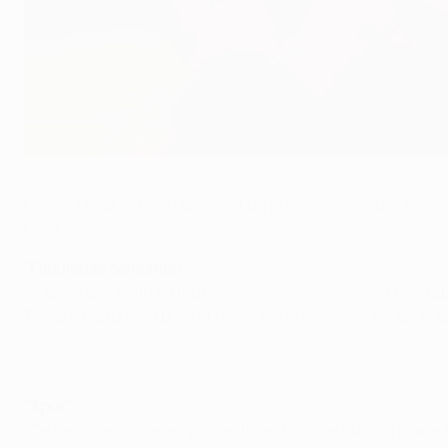
Carlos Tévez se sent bien à Manchester United
©Getty Images
Carlos Tévez estime que "c'est un privilège" de jouer ave
League.
"Fabuleuse sensation"
"Jouer à Old Trafford toutes les deux semaines, est une fab
Tévez a marqué 19 buts et remporté la Premier League pour
"Apre"
"Ce sera une bagarre âpre", estime l'homme qui marqua le but