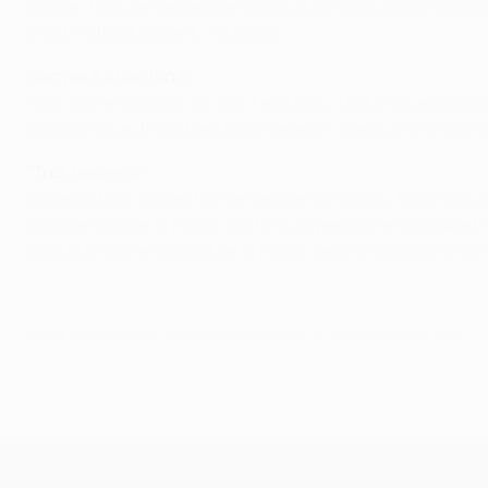
gagner. Mais ce sera évidemment aussi disputé que dans la 
à Old Trafford, devant... Chelsea.
Comparé à Cantona
Pour son entraîneur Sir Alex Ferguson, il est le joueur actu
Rooney, les autres attaquants vedette. "C'est un privilège d
"Très heureux"
Revenant sur ses performances personnelles, Tévez ajoutait
apporter lors de la finale. Les fans, le personnel du club et 
Quel que soit le résultat de la finale, cette proposition mér
© 1998-2026 UEFA. All rights reserved.
Mis à jour le: dimanche 18 mai 2008
UEFA Champions League