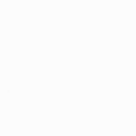
L'une des clés du retour lyonnais se nomme Karim
Benzema mais le meilleur buteur de la Ligue 1 est très
incertain, en raison d'un coup subi lors de la victoire
remportée samedi chez le Stade Rennais FC (2-0). "Si
le match est aujourd'hui (lundi), Karim n'est pas près",
a déclaré Perrin qui donnait 30 à 40% de chances à
son poulain de jouer. Fred semble donc promis à la
place d'avant-centre, en l'absence de Milan Baroš
(adducteurs). Jérémy Toulalan, Fábio Santos et
Mathieu Bodmer se disputent une place de milieu
défensif.
Ronaldinho de retour
Barcelone connaît également des problèmes en
attaque. Thierry Henry n'est pas là, il souffre du pubis
après la victoire 3-0 sur le RC Recreativo de Huelva.
Samuel Eto'o n'est pas prêt à jouer. Bojan Krkić, 17 ans,
devrait débuter pour la première fois en UEFA
Champions League, aux côtés de Lionel Messi. Le