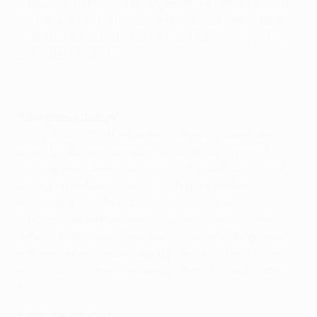
ordres d'Alain Perrin. Le Rangers FC enfonçait ensuite
le champion de France sur le même score. Puis deux
victoires face au VfB Stuttgart ont permis à Lyon d'y
croire de nouveau.
"Une classe d'écart"
Le capitaine Cris et le gardien Grégory Coupet sont
absents pour des blessures au long cours mais la
confiance est de retour. Perrin : "Il y avait une classe
d'écart entre Barcelone et Lyon en septembre.
Aujourd'hui, ce n'est plus le cas. Nous avons
l'opportunité de mesurer nos progrès depuis cette
défaite. Nous savons que Barcelone sera dangereux,
notamment en raison de son potentiel offensif, mais
nous nous sommes préparés comme il le faut cette
fois."
Benzema incertain