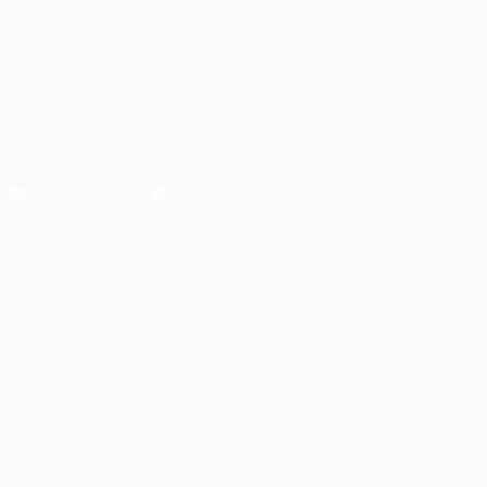
fr.UEFA.com
Fondation
UEFA pour
l'enfance
SUIVEZ-NOUS SUR
Télécharger l'appli officielle
Vie privée
Conditions d'utilisation
Politique de cookies
Paramètres des cookies
© 1998-2026 UEFA. Tous droits réservés.
La désignation UEFA, le logo de l'UEFA et toutes les marques liées
aux compétitions de l'UEFA sont protégés en tant que marques