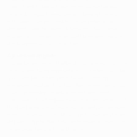
coach Frank Rijkaard a sous-entendu que Ronaldinho
sera mobilisé pour ce qui devrait être son 50e match
en Coupe d'Europe. "Il est en meilleure forme", a
déclaré Rijkaard au sujet du Brésilien. "Nous devons
encore voir comment se déroule la dernière séance
d'entraînement mais il a l'air bien."
Rijkaard met en garde
Rijkaard a déclaré qu'il s'attendait à "un match difficile,
face à une équipe pleine de talents". "Ce sera plus dur
qu'à l'aller parce que Lyon est à domicile et en
meilleure condition. Mais nous ne sommes pas si mal.
L'atmosphère dans le vestiaire s'est améliorée." Un
point pourrait suffire pour qualifier le vainqueur 2006.
"Nos performances à l'extérieur ne sont pas parfaites
mais la perfection, c'est la victoire. Nous allons tenter
de jouer notre football habituel en espérant que nous
serons qualifiés à la fin de la soirée."