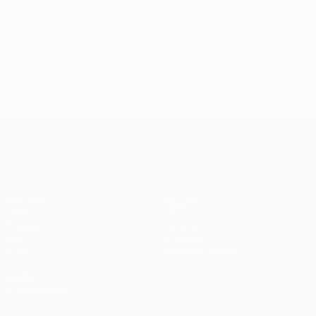
© 1998-2026 UEFA. All rights reserved.
Mis à jour le: mardi 27 novembre 2007
UEFA Champions League
Matches
Équipes
UEFA.tv
Infos
Tirages
Histoire
Jeux
À propos
Stats
Boutique (clubs)
VOIR
ÉGALEMENT