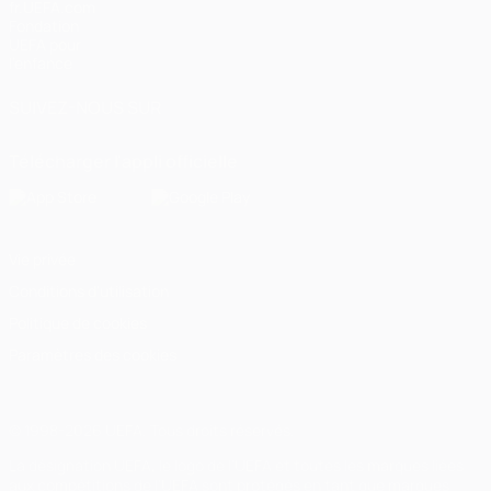
fr.UEFA.com
Fondation
UEFA pour
l'enfance
SUIVEZ-NOUS SUR
Télécharger l'appli officielle
Vie privée
Conditions d'utilisation
Politique de cookies
Paramètres des cookies
© 1998-2026 UEFA. Tous droits réservés.
La désignation UEFA, le logo de l'UEFA et toutes les marques liées
aux compétitions de l'UEFA sont protégés en tant que marques