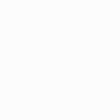
aucun joueur avant le match retour, alors il faudra
faire attention", a-t-il dit. "Ca ne sera pas facile, mais
nous devrons nous adapter. On fait attention entre
nous de toutes façons, donc ça devrait bien se passer."
Travailler dur
Déjà adversaires lors des demi-finales de l'édition
2004/05 et en phase de groupes la saison dernière,
Chelsea et Liverpool se connaissent bien. Leurs quatre
dernières confrontations en championnat se sont
soldées par dix buts marqués, contre un seul en quatre
confrontations en UEFA Champions League. Wright-
Phillips s'attend à un match un peu plus fermé qu'en
Premiership. "Nous ne savons pas comment va se
dérouler le match. Tout dépendra du jeu de Liverpool.
Tout ce que nous savons, c'est que ça va être difficile
dans de nombreux domaines. Nous savons que ça va
être un match difficile. Il va falloir travailler dur, et nous
allons essayer de faire de notre mieux."