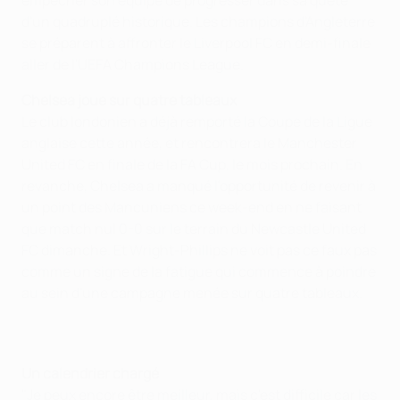
empêcher son équipe de progresser dans sa quête
d'un quadruplé historique. Les champions d'Angleterre
se préparent à affronter le Liverpool FC en demi-finale
aller de l'UEFA Champions League.
Chelsea joue sur quatre tableaux
Le club londonien a déjà remporté la Coupe de la Ligue
anglaise cette année, et rencontrera le Manchester
United FC en finale de la FA Cup, le mois prochain. En
revanche, Chelsea a manqué l'opportunité de revenir à
un point des Mancuniens ce week-end en ne faisant
que match nul 0-0 sur le terrain du Newcastle United
FC dimanche. Et Wright-Phillips ne voit pas ce faux pas
comme un signe de la fatigue qui commence à poindre
au sein d'une campagne menée sur quatre tableaux.
Un calendrier chargé
"Je peux encore être meilleur, mais c'est difficile car les