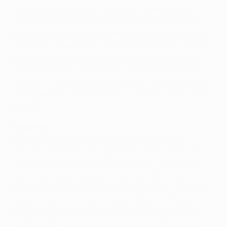
matches se multiplient", a déclaré l'international
anglais âgé de 25 ans, qui a disputé onze des treize
derniers matches de Chelsea, au sein d'un calendrier
chargé. Les coéquipiers de Wright-Phillips ont joué six
matches de plus que Liverpool en 2007. Et le jeune
ailier reconnaît que la fatigue commence à se faire
ressentir : "Tout le monde le ressent, mentalement et
physiquement. Nous jouons tous les trois jours, c'est
difficile."
Prudence
Déjà privé d'Arjen Robben et de Michael Ballack,
blessés, Chelsea devra également se passer de son
international ghanéen Michael Essien, suspendu. Et
avec trois joueurs alignés ce soir sous le coup d'une
suspension dès le prochain avertissement (Joe Cole,
Lassana Diarra et Didier Drogba), Wright-Phillips sait
que ses coéquipiers devront être disciplinés. "Nous
devrons être très prudents. Nous ne voulons perdre