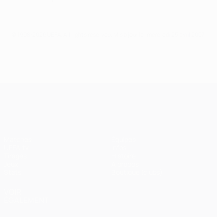
© 1998-2026 UEFA. All rights reserved.
Mis à jour le: mercredi 25 avril 2007
UEFA Champions League
Matches
Équipes
UEFA.tv
Infos
Tirages
Histoire
Jeux
À propos
Stats
Boutique (clubs)
VOIR
ÉGALEMENT