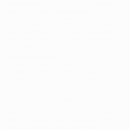
Westfalenstadion. L'équipe d'Ottmar Hitzfeld affichait
ses ambitions dès la phase de groupes. Elle remportait
quatre de ses six matches face au Club Atlético de
Madrid, au Widzew Lódz et au FC Steaua Bucuresti. Les
Allemands terminaient derrière la formation espagnole
à la différence de buts, mais c'était la dernière fois du
tournoi qu'ils termineraient sur la seconde marche.
En éliminant Manchester
En quarts de finale, Dortmund affrontait l'AJ Auxerre,
nouveau venu dans la compétition mais issu du
Groupe A aux côtés de l'AFC Ajax. Les Auxerrois ne
pouvaient empêcher le BVB de s'imposer (tot. 4-1). La
situation était différente au tour suivant contre le
Manchester United FC, mais pas le résultat final.
Vainqueurs 1-0 à l'aller, les Allemands résistaient à la
pression d'Old Trafford pour y remporter un score
identique. L'équipe d'Hitzfeld ne parvenait toutefois
pas à obtenir le statut de favori, qui revenait