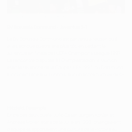
La joie des joueurs de Dortmund
©Getty Images
BV Borussia Dortmund - Juventus 3-1
Le BV Borussia Dortmund est parvenu à réussir où il
avait échoué quatre ans plus tôt, en battant la
Juventus en finale de l'UEFA Champions League 1997.
La rencontre disputée à l'Olympiastadion, à Munich,
était la revanche de la Coupe UEFA 1993, où Dortmund
s'inclinait face aux Turinois, sur un score cumulé de 6-
1.
Hitzfeld, l'exemple
Entre ces deux duels, Julio César, Jürgen Kohler et
Andreas Möller, stars de la Juve en 1993, changeaient
d'équipe et apportaient une culture de la victoire au