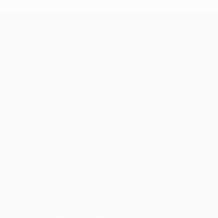
UEFA Champions League
Matches
Équipes
UEFA.tv
Infos
Tirages
Histoire
Jeux
À propos
Stats
Boutique (clubs)
VOIR
ÉGALEMENT
fr.UEFA.com
Fondation
UEFA pour
l'enfance
SUIVEZ-NOUS SUR
Télécharger l'appli officielle