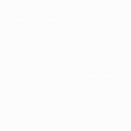
logiquement à la Juve.
Le grand jour de Riedle
Les Bianconeri évitaient de devenir la deuxième
victime italienne du Rosenborg BK, tombeur de l'AC
Milan, avant de disposer en demi-finale de l'Ajax (tot. 6-
2). La finale suivait néanmoins le scénario des deux
éditions précédentes : le champion en titre ne
parvenait pas à conserver son titre. Karl-Heinz Riedle
inscrivait un doublé en première période, avant que
Lars Ricken n'ajoute sa contribution après la pause,
même si Alessandro Del Piero sauvait l'honneur italien
en fin de rencontre.
© 1998-2026 UEFA. All rights reserved.
Mis à jour le: vendredi 30 avril 2010