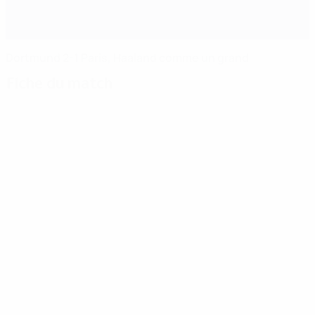
Dortmund 2-1 Paris, Haaland comme un grand
Fiche du match