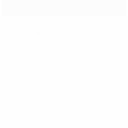
L'Athletic battu par le BATE
Fiche du match