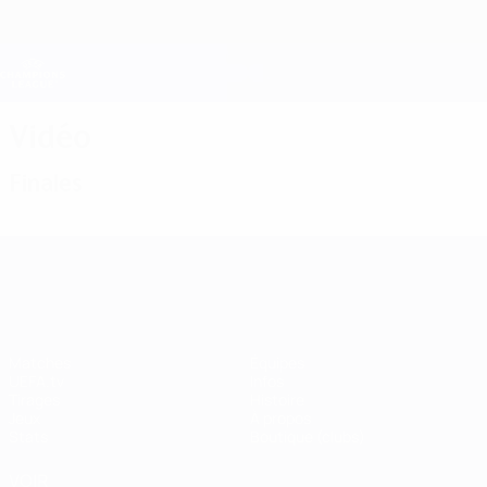
Passer
au
contenu
Champions League officielle
Obtenir
principal
Scores &amp; Fantasy foot en direct
UEFA Champions League
Vidéo
Finales
UEFA Champions League
Matches
Équipes
UEFA.tv
Infos
Tirages
Histoire
Jeux
À propos
Stats
Boutique (clubs)
VOIR