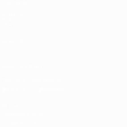
ÉGALEMENT
fr.UEFA.com
Fondation
UEFA pour
l'enfance
LANGUES
Français
English
Français
Deutsch
Русский
Español
Italiano
Português
العربية
SUIVEZ-NOUS SUR
Télécharger l'appli officielle
Vie privée
Conditions d'utilisation
Politique de cookies