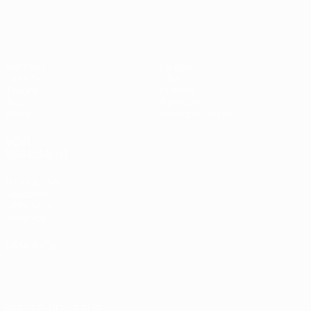
Shevchenko
Matches
Équipes
UEFA.tv
Infos
Tirages
Histoire
Jeux
À propos
Stats
Boutique (clubs)
VOIR
ÉGALEMENT
fr.UEFA.com
Fondation
UEFA pour
l'enfance
LANGUES
Français
English
Français
Deutsch
Русский
Español
Italiano
Português
العربية
SUIVEZ-NOUS SUR