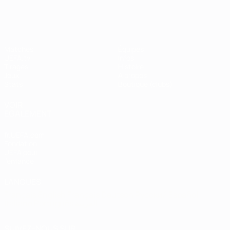
Shevchenko
Matches
Équipes
UEFA.tv
Infos
Tirages
Histoire
Jeux
À propos
Stats
Boutique (clubs)
VOIR
ÉGALEMENT
fr.UEFA.com
Fondation
UEFA pour
l'enfance
LANGUES
Français
English
Français
Deutsch
Русский
Español
Italiano
Português
العربية
SUIVEZ-NOUS SUR