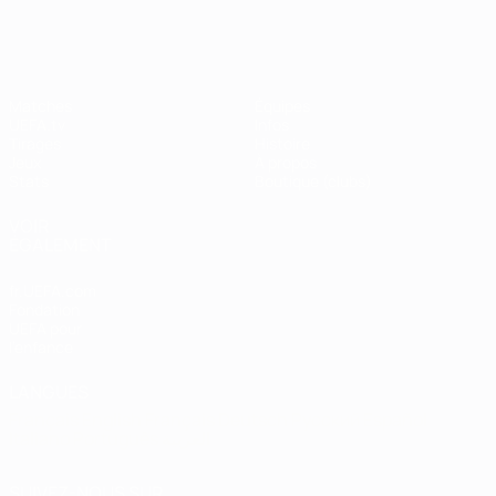
Shevchenko
Matches
Équipes
UEFA.tv
Infos
Tirages
Histoire
Jeux
À propos
Stats
Boutique (clubs)
VOIR
ÉGALEMENT
fr.UEFA.com
Fondation
UEFA pour
l'enfance
LANGUES
Français
English
Français
Deutsch
Русский
Español
Italiano
Português
العربية
SUIVEZ-NOUS SUR